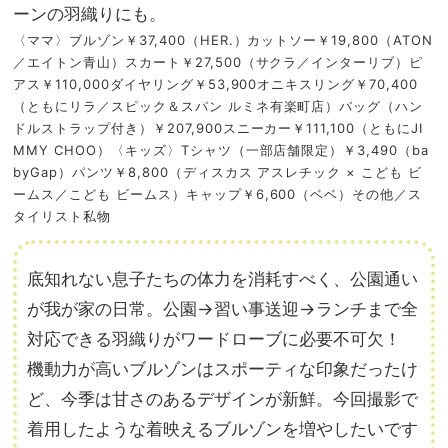
ーンの羽織りにも。
〈ママ〉ブルゾン￥37,400（HER.）カットソー￥19,800（ATON
／エイトン青山）スカート￥27,500（サクラ／インターリブ）ピ
アス￥110,000ダイヤリング￥53,900オニキスリング￥70,400
（ともにリラ／スピック＆スパン ルミネ有楽町店）バッグ（ハン
ドルストラップ付き）￥207,900スニーカー￥111,100（ともにJI
MMY CHOO）〈キッズ〉Tシャツ（一部店舗限定）￥3,490（ba
byGap）パンツ￥8,800（ディスカス アスレチック × こども ビ
ームス／こども ビームス）キャップ￥6,600（ベベ）その他／ス
タイリスト私物
底知れない息子たちの体力を消耗すべく、公園通い
が我が家の日常。公園→習い事送迎→ランチまで全
対応できる羽織りがワードローブに必要不可欠！
機動力が高いブルゾンはスポーティな印象だったけ
ど、今季は甘さのあるデザインが新鮮。今回撮影で
着用したような着映えるブルゾンを増やしたいです