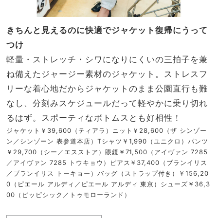
きちんと見えるのに快適でジャケット復帰にうって
つけ
軽量・ストレッチ・シワになりにくいの三拍子を兼
ね備えたジャージー素材のジャケット。ストレスフ
リーな着心地だからジャケットのまま公園直行も難
なし、分刻みスケジュールだって軽やかに乗り切れ
るはず。スポーティなボトムスとも好相性！
ジャケット￥39,600（ティアラ）ニット￥28,600（ザ シンゾー
ン／シンゾーン 表参道本店）Tシャツ￥1,990（ユニクロ）パンツ
￥29,700（シー／エスストア）眼鏡￥71,500（アイヴァン 7285
／アイヴァン 7285 トウキョウ）ピアス￥37,400（ブランイリス
／ブランイリス トーキョー）バッグ（ストラップ付き）￥156,20
0（ピエール アルディ／ピエール アルディ 東京）シューズ￥36,3
00（ピッピシック／トゥモローランド）