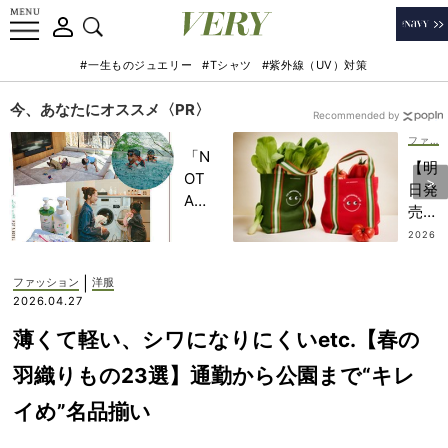
#一生ものジュエリー
#Tシャツ
#紫外線（UV）対策
今、あなたにオススメ〈PR〉
Recommended by
ファッション
「N
【明
OT
日発
A
売】
HO
アニ
2026
TEL
.07.2
ヤ・
2
」で
ハイ
|
ファッション
洋服
子ど
ンド
2026.04.27
もの
マー
記憶
薄くて軽い、シワになりにくいetc.【春の
チの
に一
人気
羽織りもの23選】通勤から公園まで“キレ
生残
「ト
る
イめ”名品揃い
ー
【極
ト」
上の