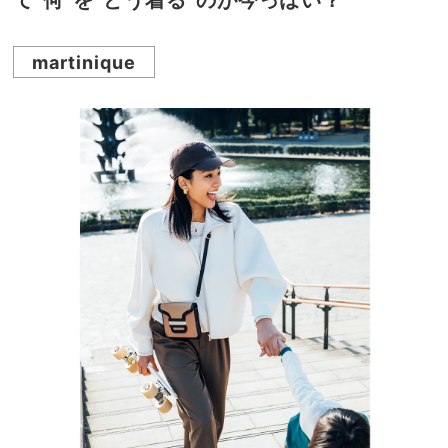
て“何”を“どう着る”のが今っぽい？
martinique