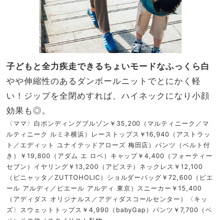
子どもと全力疾走できるちょいモードなふっくら白
やや伸縮性のあるダンボールニットでとにかく軽
い！ジップを全閉めすれば、ハイネックになり小顔
効果も◎。
〈ママ〉白ボンディングブルゾン￥35,200（マルティニーク／マ
ルティニーク ルミネ横浜）レーストップス￥16,940（アストラッ
ト／エディット ユナイテッドアローズ 梅田店）パンツ（ベルト付
き）￥19,800（アダム エ ロペ）キャップ￥4,400（フォーティー
セブン）イヤリング￥13,200（アビステ）ネックレス￥12,100
（ピニャッタ／ZUTTOHOLIC）ショルダーバッグ￥72,600（ピエ
ール アルディ／ピエール アルディ 東京）スニーカー￥15,400
（アディダス オリジナルス／アディダスコールセンター）〈キッ
ズ〉スウェットトップス￥4,990（babyGap）パンツ￥7,700（ベ