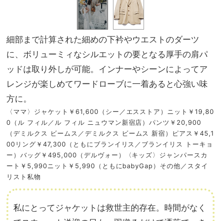
細部まで計算された細めの下衿やウエストのダーツ
に、ボリューミィなシルエットの要となる厚手の肩パ
ッドは取り外しが可能。インナーやシーンによってア
レンジが楽しめてワードローブに一着あると心強い味
方に。
〈ママ〉ジャケット￥61,600（シー／エスストア）ニット￥19,80
0（ル フィル／ル フィル ニュウマン新宿店）パンツ￥20,900
（デミルクス ビームス／デミルクス ビームス 新宿）ピアス￥45,1
00リング￥47,300（ともにブランイリス／ブランイリス トーキョ
ー）バッグ￥495,000（デルヴォー）〈キッズ〉ジャンパースカ
ート￥5,990ニット￥5,990（ともにbabyGap）その他／スタイ
リスト私物
私にとってジャケットは救世主的存在。時間がなく