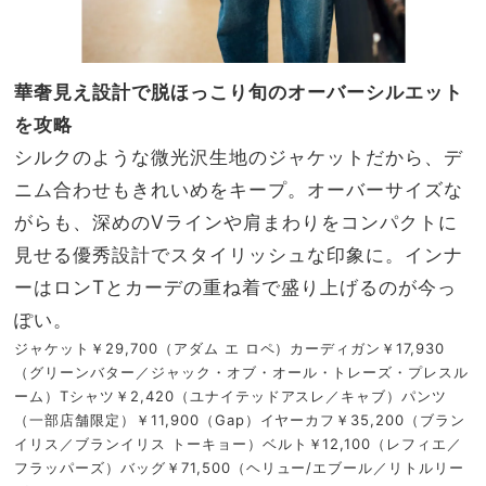
華奢見え設計で脱ほっこり旬のオーバーシルエット
を攻略
シルクのような微光沢生地のジャケットだから、デ
ニム合わせもきれいめをキープ。オーバーサイズな
がらも、深めのVラインや肩まわりをコンパクトに
見せる優秀設計でスタイリッシュな印象に。インナ
ーはロンTとカーデの重ね着で盛り上げるのが今っ
ぽい。
ジャケット￥29,700（アダム エ ロペ）カーディガン￥17,930
（グリーンバター／ジャック・オブ・オール・トレーズ・プレスル
ーム）Tシャツ￥2,420（ユナイテッドアスレ／キャブ）パンツ
（一部店舗限定）￥11,900（Gap）イヤーカフ￥35,200（ブラン
イリス／ブランイリス トーキョー）ベルト￥12,100（レフィエ／
フラッパーズ）バッグ￥71,500（ヘリュー/エブール／リトルリー