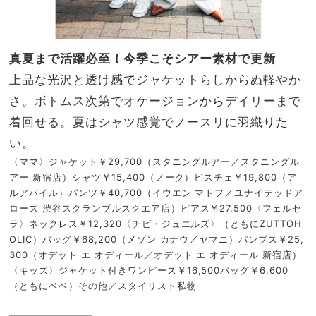
真夏まで活躍必至！今季こそシアー素材で更新
上品な光沢と透け感でジャケットらしからぬ軽やか
さ。ボトムス次第でオケージョンからデイリーまで
着回せる。夏はシャツ感覚でノースリに羽織りた
い。
〈ママ〉ジャケット￥29,700（スタニングルアー／スタニングル
アー 新宿店）シャツ￥15,400（ノーク）ビスチェ￥19,800（ア
ルアバイル）パンツ￥40,700（イウエン マトフ／ユナイテッドア
ローズ 渋谷スクランブルスクエア店）ピアス￥27,500〈フェルセ
ラ〉ネックレス￥12,320〈チビ・ジュエルズ〉（ともにZUTTOH
OLIC）バッグ￥68,200（メゾン カナウ／ヤマニ）パンプス￥25,
300（オデット エ オディール／オデット エ オディール 新宿店）
〈キッズ〉ジャケット付きワンピース￥16,500バッグ￥6,600
（ともにベベ）その他／スタイリスト私物