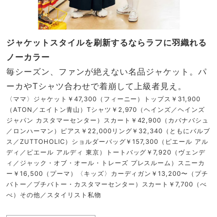
ジャケットスタイルを刷新するならラフに羽織れる
ノーカラー
毎シーズン、ファンが絶えない名品ジャケット。パ
ーカやTシャツ合わせで着崩して上級者見え。
〈ママ〉ジャケット￥47,300（フィーニー）トップス￥31,900
（ATON／エイトン青山）Tシャツ￥2,970（ヘインズ／ヘインズ
ジャパン カスタマーセンター）スカート￥42,900（カバナバシュ
／ロンハーマン）ピアス￥22,000リング￥32,340（ともにバルブ
ス／ZUTTOHOLIC）ショルダーバッグ￥157,300（ピエール アル
ディ／ピエール アルディ 東京）トートバッグ￥7,920（ヴェンデ
ィ／ジャック・オブ・オール・トレーズ プレスルーム）スニーカ
ー￥16,500（プーマ）〈キッズ〉カーディガン￥13,200〜（プチ
バトー／プチバトー・カスタマーセンター）スカート￥7,700（べ
べ）その他／スタイリスト私物