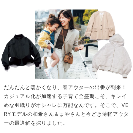
の新
家族
作は
旅】
ミニ
を
サイ
ズが
セッ
ト！
だんだんと暖かくなり、春アウターの出番が到来！
カジュアル化が加速する子育て全盛期こそ、キレイ
めな羽織りがオシャレに万能なんです。そこで、VE
RYモデルの和希さん＆まやさんと今どき薄軽アウタ
ーの最適解を探りました。