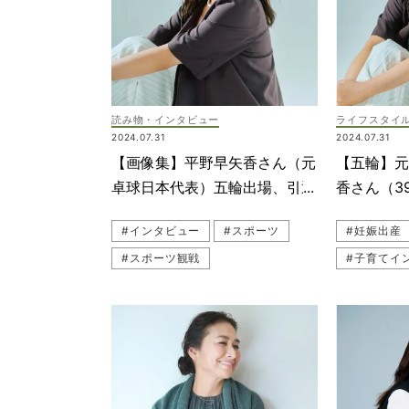
読み物・インタビュー
ライフスタイ
2024.07.31
2024.07.31
【画像集】平野早矢香さん（元
【五輪】
卓球日本代表）五輪出場、引退
香さん（3
経て一児の母に
わり…妊娠
#インタビュー
#スポーツ
#妊娠出産
した」
#スポーツ観戦
#子育てイ
#子育てインタビュー
#私の30代
#私の30代
#スポーツ