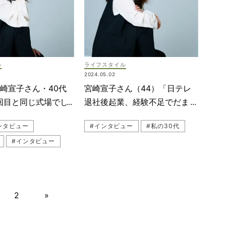
ル
ライフスタイル
2024.05.02
崎宣子さん・40代
宮崎宣子さん（44）「日テレ
回目と同じ式場でし
退社後起業、経験不足でだまさ
れました」
ンタビュー
#インタビュー
#私の30代
#インタビュー
2
»