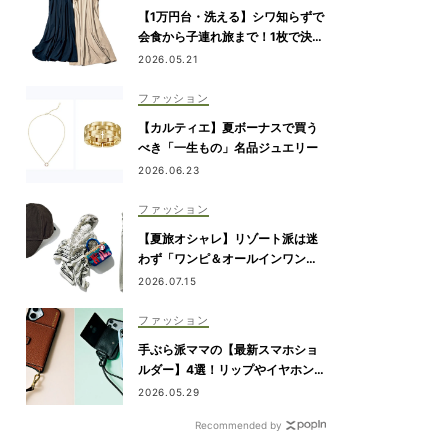
【1万円台・洗える】シワ知らずで
会食から子連れ旅まで！1枚で決ま
る『リボンワンピース』
2026.05.21
ファッション
【カルティエ】夏ボーナスで買う
べき「一生もの」名品ジュエリー
2026.06.23
ファッション
【夏旅オシャレ】リゾート派は迷
わず「ワンピ＆オールインワン」
を新調！
2026.07.15
ファッション
手ぶら派ママの【最新スマホショ
ルダー】4選！リップやイヤホンが
入るタイプも
2026.05.29
Recommended by