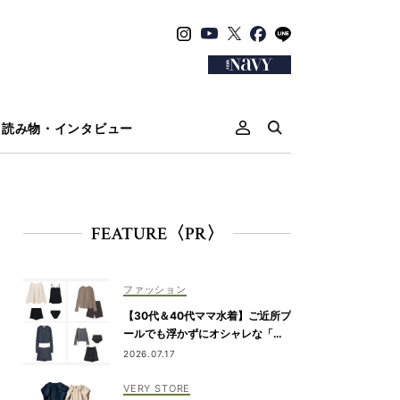
読み物・インタビュー
FEATURE〈PR〉
ファッション
【30代＆40代ママ水着】ご近所プ
ールでも浮かずにオシャレな「ラ
ッシュガード＆ショートパンツセ
2026.07.17
ット」6選！
VERY STORE