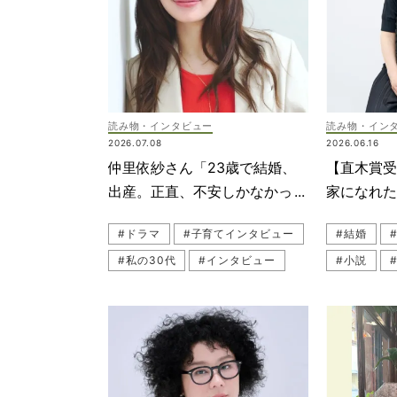
読み物・インタビュー
読み物・イン
2026.07.08
2026.06.16
仲里依紗さん「23歳で結婚、
【直木賞受
出産。正直、不安しかなかっ
家になれ
た」
定通りに
#ドラマ
#子育てインタビュー
#結婚
倉かすみ
#私の30代
#インタビュー
#小説
#子育て