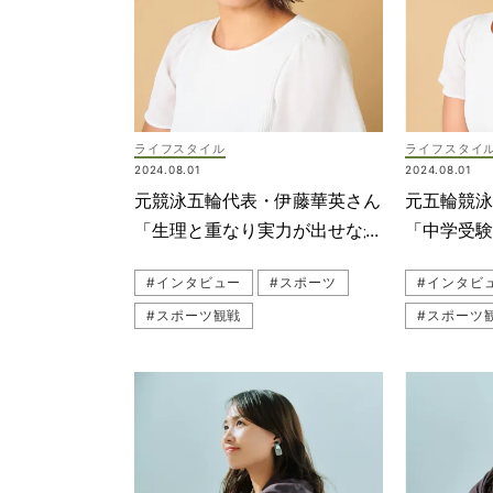
ライフスタイル
ライフスタイ
2024.08.01
2024.08.01
元競泳五輪代表・伊藤華英さん
元五輪競
「生理と重なり実力が出せなか
「中学受
った」過去大会での後悔明かす
をやめま
#インタビュー
#スポーツ
#インタビ
#スポーツ観戦
#スポーツ
#子育てインタビュー
#子育てイ
#私の30代
#私の30代