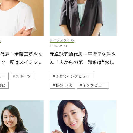
ル
ライフスタイル
2024.07.31
泳代表・伊藤華英さん
元卓球五輪代表・平野早矢香さ
験で一度はスイミング
ん「夫からの第一印象は❝おし
した」
ゃべりメダリスト❞」
ュー
#スポーツ
#子育てインタビュー
観戦
#私の30代
#インタビュー
ンタビュー
#スポーツ
#スポーツ観戦