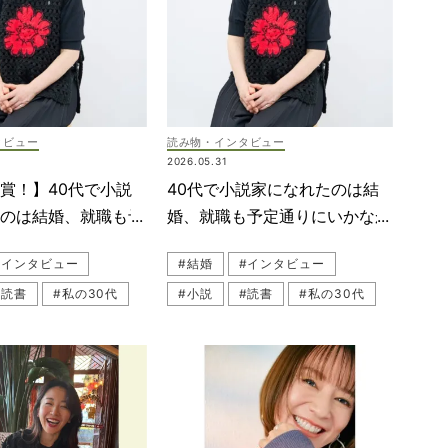
タビュー
読み物・インタビュー
2026.05.31
賞！】40代で小説
40代で小説家になれたのは結
たのは結婚、就職も予
婚、就職も予定通りにいかなか
いかなかったから｜朝
ったから【朝倉かすみさん】
#インタビュー
#結婚
#インタビュー
さん
#読書
#私の30代
#小説
#読書
#私の30代