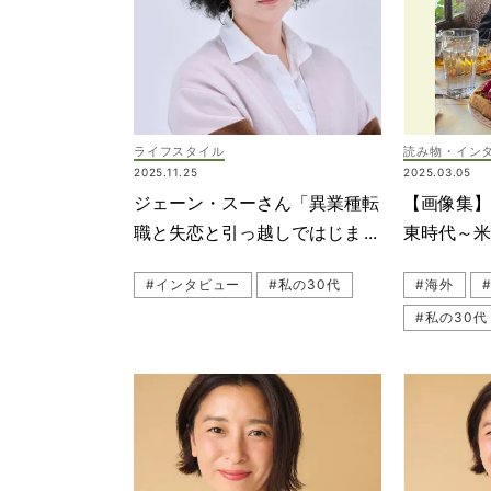
ライフスタイル
読み物・イン
2025.11.25
2025.03.05
ジェーン・スーさん「異業種転
【画像集
職と失恋と引っ越しではじまっ
東時代～
たバタバタの31歳」それでもよ
#インタビュー
#私の30代
#海外
かったこと
#私の30代