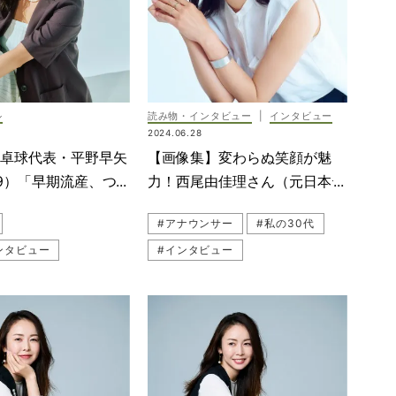
ル
読み物・インタビュー
|
インタビュー
2024.06.28
元卓球代表・平野早矢
【画像集】変わらぬ笑顔が魅
9）「早期流産、つ
力！西尾由佳理さん（元日本テ
は“予想外”の連続で
レビアナウンサー）
#アナウンサー
#私の30代
ンタビュー
#インタビュー
#インタビュー
#スポーツ観戦