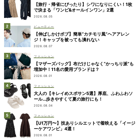
【旅行・帰省にぴったり】シワになりにくい！1枚
で決まる「ワンピ&オールインワン」2選
2026.08.05
ビューティー
【伸ばしかけボブ】簡単“カチモリ風”ヘアアレン
ジ！キャップを被っても潰れない
2026.08.07
ファッション
【マザーズバッグ】布だけじゃなく“かっちり派”も
増加中！11名の愛用ブランドは？
2026.08.01
ファッション
大人の【キレイめスポサン5選】厚底、ふわふわソ
ール…歩きやすくて夏の旅行にも！
2026.08.04
ファッション
【U1万円〜】技ありシルエットで着映える「イージ
ーケアワンピ」4選！
2026.08.01