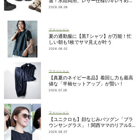
選！水陸両用、レザー仕様のキレイめタ
イプも
2026.08.08
ファッション
夏の通勤服に【黒Tシャツ】が万能！忙
しい朝も1枚でサマ見えが叶う
2026.08.02
ファッション
【真夏のネイビー名品】着回し力も最高
値な「半袖セットアップ」が賢い！
2026.07.28
ファッション
【ユニクロも】顔なじみバツグン「ブラ
ウンサングラス」！関西ママのリアルSN
AP5選
2026.08.07