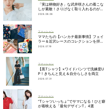
「実は柄物好き」な武井咲さんの着こな
しが素敵！さりげなく取り入れるのが気
分
2026.08.06
ファッション
ママたちの【ハンカチ最新事情】フェイ
ラー＆近沢レースのコレクションを拝
見！
2026.07.19
ファッション
【黒Tシャツ】×ワイドパンツで洗練度U
P！きちんと見え＆自分らしさを両立
2026.07.31
ファッション
“Tシャツいっちょ”でサマになる！ひと癖
が着映える「最旬デザインT」4選