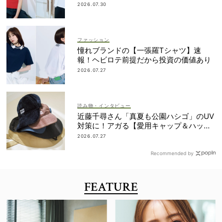
2026.07.30
ファッション
憧れブランドの【一張羅Tシャツ】速
報！ヘビロテ前提だから投資の価値あり
2026.07.27
読み物・インタビュー
近藤千尋さん「真夏も公園ハシゴ」のUV
対策に！アガる【愛用キャップ＆ハッ
ト】大公開
2026.07.27
Recommended by
FEATURE