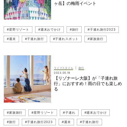
ヶ岳】の梅雨イベント
#星野リゾート
#週末おでかけ
#旅行
#子連れ旅行2023
#週末
#子連れ旅行
#子連れスポット
#家族旅行
|
ライフスタイル
旅行
2023.05.19
【リゾナーレ大阪】が「子連れ旅
行」におすすめ！雨の日でも楽しめ
る
#家族旅行
#星野リゾート
#子連れ
#週末おでかけ
#旅行
#子連れ旅行2023
#週末
#子連れ旅行