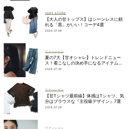
VERY STORE
【大人の甘トップス】はシーンレスに頼
れる「黒」がいい！コーデ4選
2026.07.09
ファッション
夏の7大【甘オシャレ】トレンドニュー
ス！着こなしの決め手になるアイテムが
勢揃い
2026.07.30
ファッション
【甘Tシャツ最前線】体感はTシャツ、気
分はブラウスな『主役級デザイン』7選
2026.07.29
ファッション