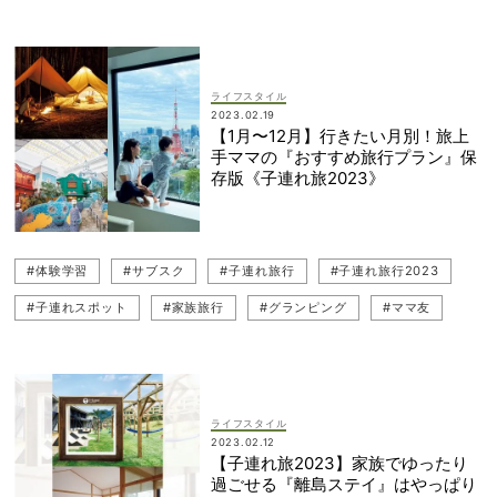
#子連れスポット
ライフスタイル
2023.02.19
【1月〜12月】行きたい月別！旅上
手ママの『おすすめ旅行プラン』保
存版《子連れ旅2023》
#体験学習
#サブスク
#子連れ旅行
#子連れ旅行2023
#子連れスポット
#家族旅行
#グランピング
#ママ友
#ハワイ旅行
#海外
#ホテルステイ
#アウトドア
#キャンプ
#ラグジュアリーホテル
ライフスタイル
2023.02.12
【子連れ旅2023】家族でゆったり
過ごせる『離島ステイ』はやっぱり