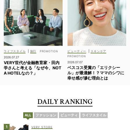
ライフスタイル
|
旅行
ビューティー
|
スキンケア
2026.07.27
VERY世代が金融教育家・田内
2026.07.07
ベスコス受賞の「エリクシー
学さんと考える「なぜ今、NOT
ル」が最適解！？ママのシワに
A HOTELなの？」
幸せ感が滲む理由とは
DAILY RANKING
ALL
ファッション
ビューティ
ライフスタイル
VERY STORE