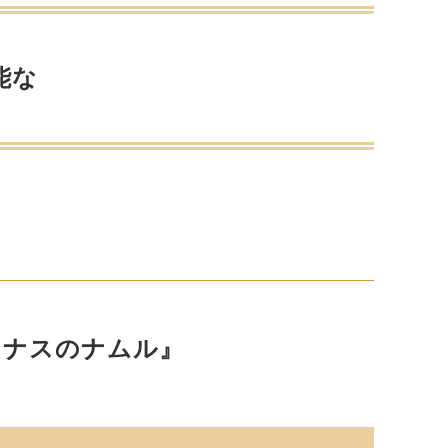
能な
しナスのナムル』