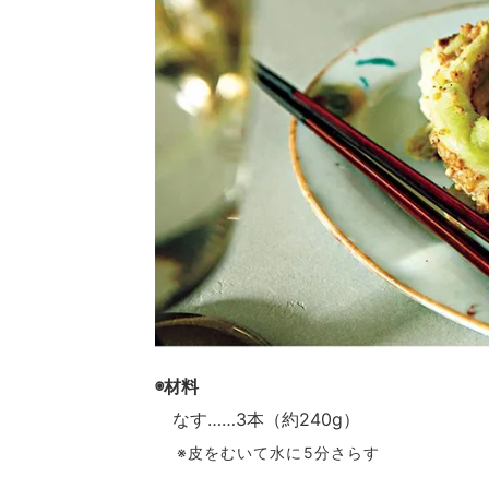
◉材料
なす……3本（約240g）
※皮をむいて水に5分さらす