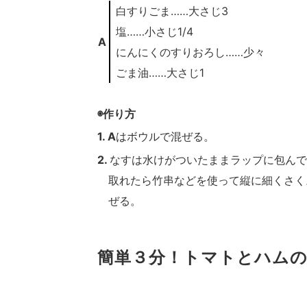
白すりごま……大さじ3
塩……小さじ1/4
A
にんにくのすりおろし……少々
ごま油……大さじ1
◉作り方
1. A
はボウルで混ぜる。
2.
なすは水けがついたままラップに包んで6
取れたら竹串などを使って縦に細くさく
ぜる。
簡単３分！トマトとハム