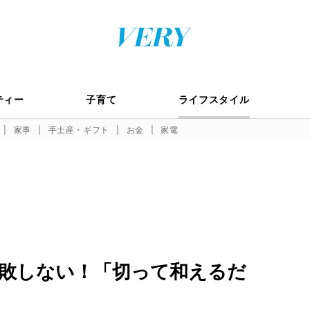
ティー
子育て
ライフスタイル
家事
手土産・ギフト
お金
家電
敗しない！「切って和えるだ