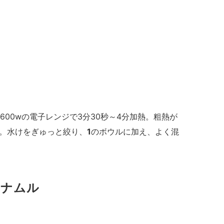
00wの電子レンジで3分30秒～4分加熱。粗熱が
。水けをぎゅっと絞り、
1
のボウルに加え、よく混
のナムル