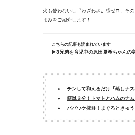
火も使わないし〝わざわざ〟感ゼロ、その
まみをご紹介します！
こちらの記事も読まれています
▶︎
3兄弟を育児中の原田夏希ちゃんの
チンして和えるだけ『蒸しナス
簡単３分！トマトとハムのナム
パパウケ抜群！まぐろときゅう