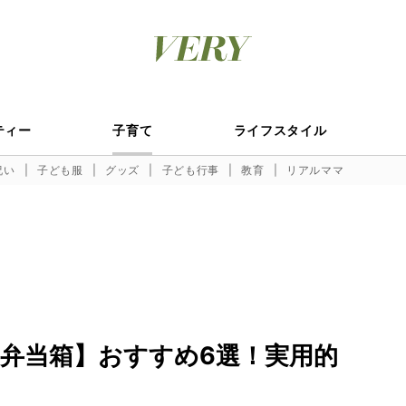
ティー
子育て
ライフスタイル
祝い
子ども服
グッズ
子ども行事
教育
リアルママ
弁当箱】おすすめ6選！実用的