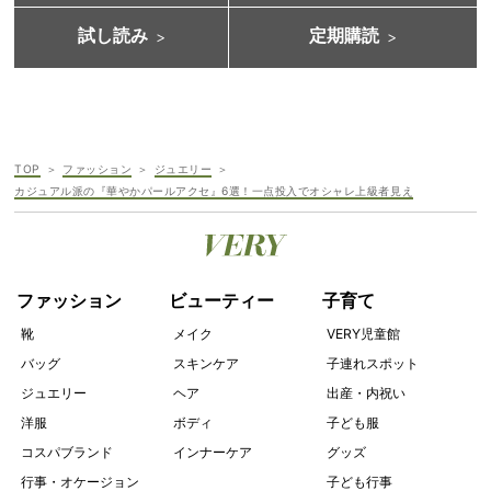
試し読み
定期購読
TOP
ファッション
ジュエリー
カジュアル派の『華やかパールアクセ』6選！一点投入でオシャレ上級者見え
ファッション
ビューティー
子育て
靴
メイク
VERY児童館
バッグ
スキンケア
子連れスポット
ジュエリー
ヘア
出産・内祝い
洋服
ボディ
子ども服
コスパブランド
インナーケア
グッズ
行事・オケージョン
子ども行事