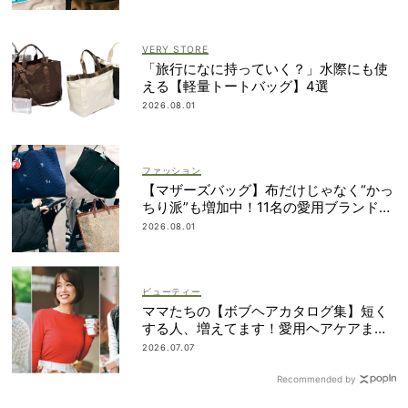
VERY STORE
「旅行になに持っていく？」水際にも使
える【軽量トートバッグ】4選
2026.08.01
ファッション
【マザーズバッグ】布だけじゃなく“かっ
ちり派”も増加中！11名の愛用ブランド
は？
2026.08.01
ビューティー
ママたちの【ボブヘアカタログ集】短く
する人、増えてます！愛用ヘアケアまで
全部見せ
2026.07.07
Recommended by