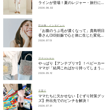
ラインが登場！夏のレジャー・旅行にも
おすすめ
2026.06.02
読み物・インタビュー
「お腹のうぶ毛が濃くなって」貴島明日
香さん(30)妊娠で心と体に生じた変化も
「愛しいです」
2026.07.13
ファッション
やっぱり【アンテプリマ】！ベビーカー
ママが「結局こればかり持ってしまう」
納得の理由
2026.05.12
子育て
ママたちに欠かせない【ぐずり対策グッ
ズ】外出先でのピンチを解決！
2026.07.31