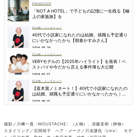
「NOT A HOTEL」で子どもの記憶に一生残る【極
上の家族旅】を
読み物・インタビュー
40代で小説家になれたのは結婚、就職も予定通り
にいかなかったから【朝倉かすみさん】
2026.05.30
読み物・インタビュー
VERYモデルの【2025年ハイライト】を発表！ベ
ストバイや今だから言える事件簿も大公開
2026.07.27
読み物・インタビュー
【直木賞ノミネート！】40代で小説家になれたの
は結婚、就職も予定通りにいかなかったから｜朝
倉かすみさん
2026.06.15
撮影／川﨑一貴〈MOUSTACHE〉（人物）、清藤直樹（静物）
スタイリング／石関靖子 ヘア・メーク／只友謙也〈Linx〉 モデ