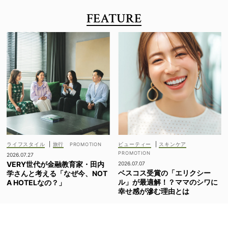
FEATURE
ライフスタイル
|
旅行
ビューティー
|
スキンケア
2026.07.27
VERY世代が金融教育家・田内
2026.07.07
ベスコス受賞の「エリクシー
学さんと考える「なぜ今、NOT
ル」が最適解！？ママのシワに
A HOTELなの？」
幸せ感が滲む理由とは