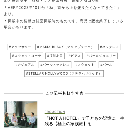
ル／笹川友里 取材・文／島田有香 編集／引田沙羅
＊VERY2023年10月号「秋、首から上を盛りたくなってきた！」
より。
＊掲載中の情報は誌面掲載時のものです。商品は販売終了している
場合があります。
#アクセサリー
#MARIA BLACK（マリアブラック）
#ネックレス
#スウェットコーデ
#笹川友里
#ピアス
#パールジュエリー
#カジュアル
#パールネックレス
#スウェット
#パール
#STELLAR HOLLYWOOD（ステラハリウッド）
この記事もおすすめ
「NOT A HOTEL」で子どもの記憶に一生
残る【極上の家族旅】を