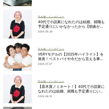
読み物・インタビュー
40代で小説家になれたのは結婚、就職も
予定通りにいかなかったから【朝倉かす
みさん】
2026.05.30
読み物・インタビュー
VERYモデルの【2025年ハイライト】を
発表！ベストバイや今だから言える事件
簿も大公開
2026.07.27
読み物・インタビュー
【直木賞ノミネート！】40代で小説家に
なれたのは結婚、就職も予定通りにいか
なかったから｜朝倉かすみさん
2026.06.15