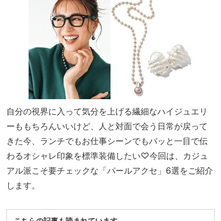
げ！
家族
甘さ
旅】
の中
を
にも
きち
んと
感を
自分の視界に入って気分を上げる繊細なハイジュエリ
ーももちろんいいけど、人と対面で会う日常が戻って
きた今、ランチでもお仕事シーンでもパッと一目で伝
わるオシャレ印象を標準装備したい♡今回は、カジュ
アル派こそ要チェックな「パールアクセ」6選をご紹介
します。
こちらの記事も読まれています