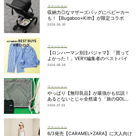
ファッション
収納力◎なマザーズバッグにベビーカー
も！【Bugaboo×Kith】が限定コラボ
2026.06.30
ファッション
【ロンハーマン別注パジャマ】「買って
よかった！」VERY編集者のベストバイ
2026.06.25
ファッション
やっぱり【無印良品】が最強かも伝説！
あるとないとじゃ全然違う「旅のQOL爆
上げアイテム」
2026.07.23
ファッション
6/3発売【CARAMEL×ZARA】に大人向け