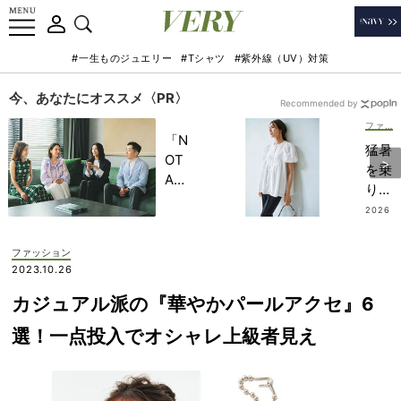
#一生ものジュエリー
#Tシャツ
#紫外線（UV）対策
今、あなたにオススメ〈PR〉
Recommended by
ファッション
「N
猛暑
OT
を乗
A
り切
HO
る
2026
TEL
.07.2
【夏
6
」で
ブラ
ファッション
子ど
ウ
2023.10.26
もの
ス】
記憶
カジュアル派の『華やかパールアクセ』6
はレ
に一
ース
選！一点投入でオシャレ上級者見え
生残
使い
る
が涼
【極
し
上の