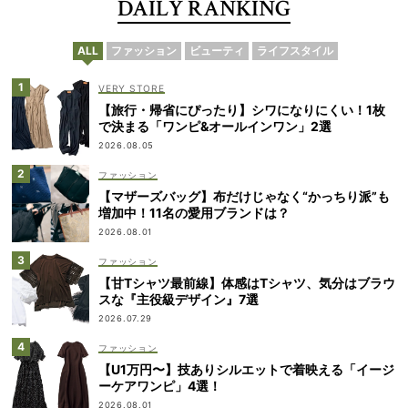
DAILY RANKING
ALL
ファッション
ビューティ
ライフスタイル
VERY STORE
【旅行・帰省にぴったり】シワになりにくい！1枚
で決まる「ワンピ&オールインワン」2選
2026.08.05
ファッション
【マザーズバッグ】布だけじゃなく“かっちり派”も
増加中！11名の愛用ブランドは？
2026.08.01
ファッション
【甘Tシャツ最前線】体感はTシャツ、気分はブラウ
スな『主役級デザイン』7選
2026.07.29
ファッション
【U1万円〜】技ありシルエットで着映える「イージ
ーケアワンピ」4選！
2026.08.01