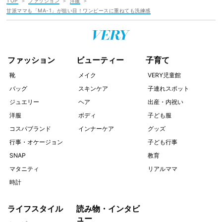
TOP
ファッション
洋服
甘派ママも「MA-1」が狙い目！ワンピースに重ねても洗練感
ファッション
ビューティー
子育て
靴
メイク
VERY児童館
バッグ
スキンケア
子連れスポット
ジュエリー
ヘア
出産・内祝い
洋服
ボディ
子ども服
コスパブランド
インナーケア
グッズ
行事・オケージョン
子ども行事
SNAP
教育
マタニティ
リアルママ
時計
ライフスタイル
読み物・インタビ
ュー