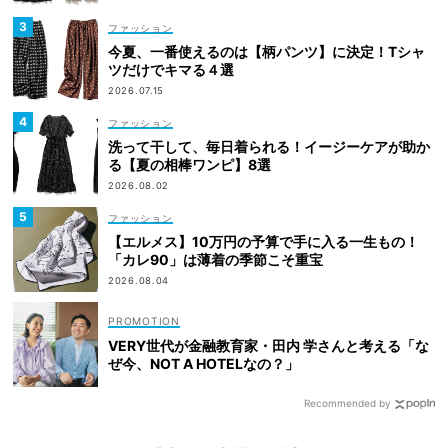
ファッション
今夏、一番使えるのは【柄パンツ】に決定！Tシャ
ツだけでキマる４選
2026.07.15
ファッション
洗って干して、毎日着られる！イージーケアが助か
る【夏の相棒ワンピ】8選
2026.08.02
ファッション
【エルメス】10万円の予算で手に入る一生もの！
「カレ90」は薄着の季節こそ重宝
2026.08.04
VERY世代が金融教育家・田内 学さんと考える「な
ぜ今、NOT A HOTELなの？」
Recommended by