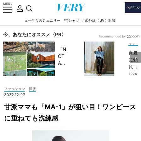
#一生ものジュエリー
#Tシャツ
#紫外線（UV）対策
今、あなたにオススメ〈PR〉
Recommended by
ファッション
「N
真夏
OT
に頼
A
れる
HO
【楽
2026
TEL
.07.15
ちん
」で
パン
|
ファッション
洋服
子ど
ツ】
2022.12.07
もの
はカ
記憶
甘派ママも「MA-1」が狙い目！ワンピース
ーブ
に一
シル
に重ねても洗練感
生残
エッ
る
トで
【極
キレ
上の