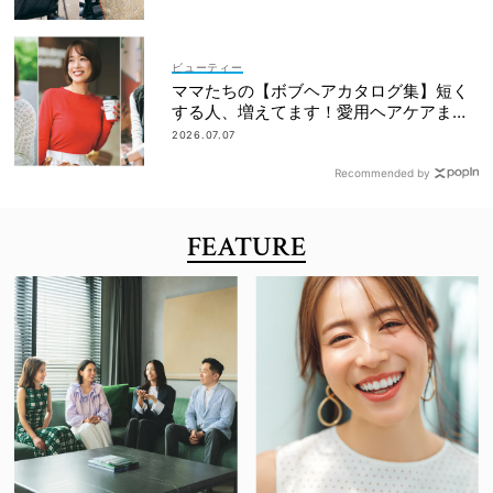
ビューティー
ママたちの【ボブヘアカタログ集】短く
する人、増えてます！愛用ヘアケアまで
全部見せ
2026.07.07
Recommended by
FEATURE