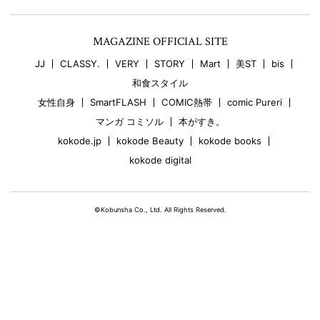
MAGAZINE OFFICIAL SITE
JJ
CLASSY.
VERY
STORY
Mart
美ST
bis
和食スタイル
女性自身
SmartFLASH
COMIC熱帯
comic Pureri
マンガ コミソル
本がすき。
kokode.jp
kokode Beauty
kokode books
kokode digital
©Kobunsha Co., Ltd. All Rights Reserved.