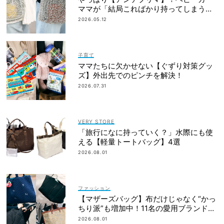
ママが「結局こればかり持ってしまう」
納得の理由
2026.05.12
子育て
ママたちに欠かせない【ぐずり対策グッ
ズ】外出先でのピンチを解決！
2026.07.31
VERY STORE
「旅行になに持っていく？」水際にも使
える【軽量トートバッグ】4選
2026.08.01
ファッション
【マザーズバッグ】布だけじゃなく“かっ
ちり派”も増加中！11名の愛用ブランド
は？
2026.08.01