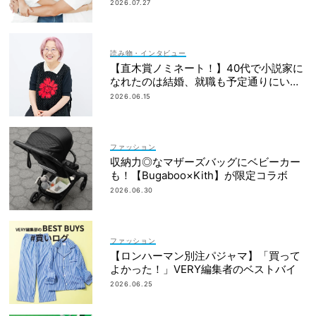
簿も大公開
2026.07.27
読み物・インタビュー
【直木賞ノミネート！】40代で小説家に
なれたのは結婚、就職も予定通りにいか
なかったから｜朝倉かすみさん
2026.06.15
ファッション
収納力◎なマザーズバッグにベビーカー
も！【Bugaboo×Kith】が限定コラボ
2026.06.30
ファッション
【ロンハーマン別注パジャマ】「買って
よかった！」VERY編集者のベストバイ
2026.06.25