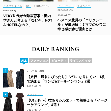
ライフスタイル
|
旅行
ビューティー
|
スキンケア
2026.07.27
VERY世代が金融教育家・田内
2026.07.07
ベスコス受賞の「エリクシー
学さんと考える「なぜ今、NOT
ル」が最適解！？ママのシワに
A HOTELなの？」
幸せ感が滲む理由とは
DAILY RANKING
ALL
ファッション
ビューティ
ライフスタイル
VERY STORE
【旅行・帰省にぴったり】シワになりにくい！1枚
で決まる「ワンピ&オールインワン」2選
2026.08.05
ファッション
【U1万円〜】技ありシルエットで着映える「イージ
ーケアワンピ」4選！
2026.08.01