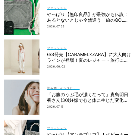
ファッション
やっぱり【無印良品】が最強かも伝説！
あるとないとじゃ全然違う「旅のQOL爆
上げアイテム」
2026.07.23
ファッション
6/3発売【CARAMEL×ZARA】に大人向け
ラインが登場！夏のレジャー・旅行にも
おすすめ
2026.06.02
読み物・インタビュー
「お腹のうぶ毛が濃くなって」貴島明日
香さん(30)妊娠で心と体に生じた変化も
「愛しいです」
2026.07.13
ファッション
やっぱり【アンテプリマ】！ベビーカー