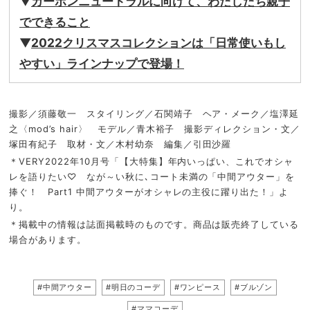
▼
カーボンニュートラルに向けて、わたしたち親子
でできること
▼
2022クリスマスコレクションは「日常使いもし
やすい」
ラインナップで登場！
撮影／須藤敬一 スタイリング／石関靖子 ヘア・メーク／塩澤延
之〈mod’s hair〉 モデル／青木裕子 撮影ディレクション・文／
塚田有紀子 取材・文／木村幼奈 編集／引田沙羅
＊VERY2022年10月号「【大特集】年内いっぱい、これでオシャ
レを語りたい♡ なが～い秋に､コート未満の「中間アウター」を
捧ぐ！ Part1 中間アウターがオシャレの主役に躍り出た！」よ
り。
＊掲載中の情報は誌面掲載時のものです。商品は販売終了している
場合があります。
#中間アウター
#明日のコーデ
#ワンピース
#ブルゾン
#ママコーデ