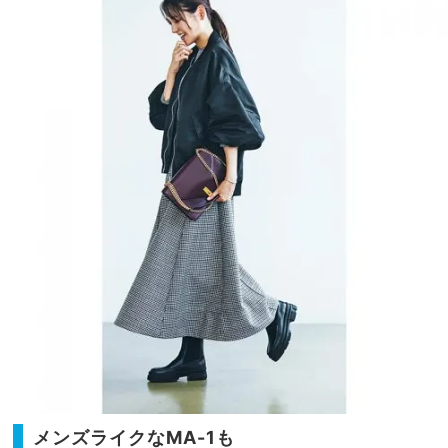
イめ
家族
オシ
旅】
ャレ
を
が叶
う！
メンズライクなMA-1も