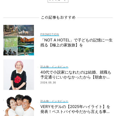
この記事もおすすめ
「NOT A HOTEL」で子どもの記憶に一生
残る【極上の家族旅】を
読み物・インタビュー
40代で小説家になれたのは結婚、就職も
予定通りにいかなかったから【朝倉かす
みさん】
2026.05.30
読み物・インタビュー
VERYモデルの【2025年ハイライト】を
発表！ベストバイや今だから言える事件