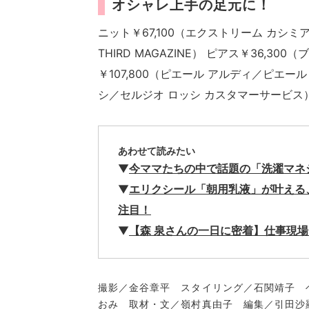
オシャレ上手の足元に！
ニット￥67,100（エクストリーム カシミ
THIRD MAGAZINE） ピアス￥36,3
￥107,800（ピエール アルディ／ピエール
シ／セルジオ ロッシ カスタマーサービス
あわせて読みたい
▼
今ママたちの中で話題の「洗濯マネ
▼
エリクシール「朝用乳液」が叶える
注目！
▼
【森 泉さんの一日に密着】仕事現
撮影／金谷章平 スタイリング／石関靖子 ヘ
おみ 取材・文／嶺村真由子 編集／引田沙