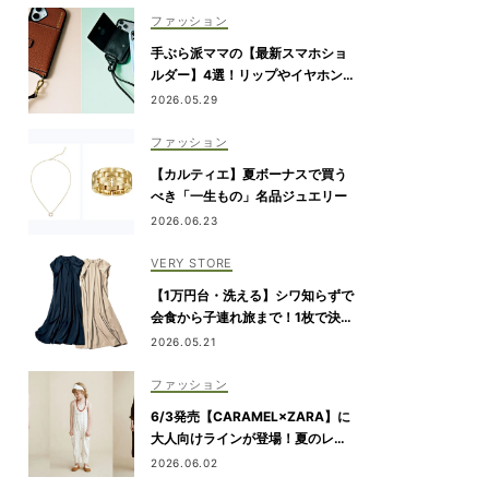
ファッション
手ぶら派ママの【最新スマホショ
ルダー】4選！リップやイヤホンが
入るタイプも
2026.05.29
ファッション
【カルティエ】夏ボーナスで買う
べき「一生もの」名品ジュエリー
2026.06.23
VERY STORE
【1万円台・洗える】シワ知らずで
会食から子連れ旅まで！1枚で決ま
る『リボンワンピース』
2026.05.21
ファッション
6/3発売【CARAMEL×ZARA】に
大人向けラインが登場！夏のレジ
ャー・旅行にもおすすめ
2026.06.02