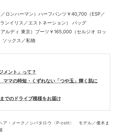
ア／ロンハーマン）ハーフパンツ￥40,700（ESP／
00（ブランイリス／エストネーション） バッグ
 アルディ 東京）ブーツ￥165,000（セルジオ ロッ
）ソックス／私物
ジメント」って？
、ママの時短・くずれない「
つや玉」輝く肌に
場までのドライブ模様をお届け
ア・メーク／シバタロウ〈P-cott〉 モデル／優木ま
羅