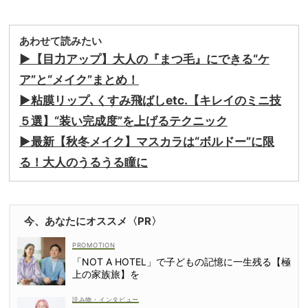
あわせて読みたい
▶︎【目力アップ】大人の『まつ毛』にできる“ケ
ア”と“メイク”まとめ！
▶︎粘膜リップ､くすみ飛ばしetc.【キレイのミニ技
５選】“装い完成度”を上げるテクニック
▶︎最新【秋冬メイク】マスカラは“ボルドー”に限
る！大人のうるうる瞳に
今、あなたにオススメ〈PR〉
「NOT A HOTEL」で子どもの記憶に一生残る【極
上の家族旅】を
読み物・インタビュー