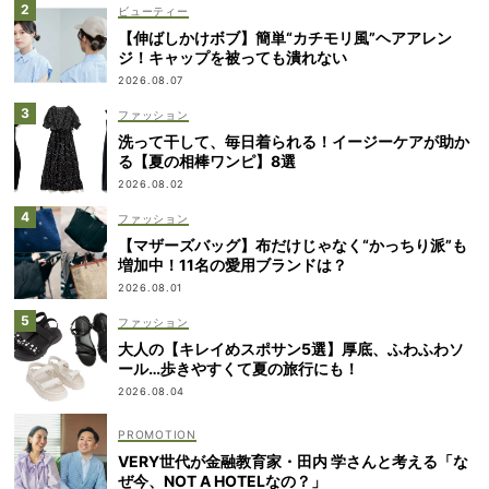
ビューティー
【伸ばしかけボブ】簡単“カチモリ風”ヘアアレン
ジ！キャップを被っても潰れない
2026.08.07
ファッション
洗って干して、毎日着られる！イージーケアが助か
る【夏の相棒ワンピ】8選
2026.08.02
ファッション
【マザーズバッグ】布だけじゃなく“かっちり派”も
増加中！11名の愛用ブランドは？
2026.08.01
ファッション
大人の【キレイめスポサン5選】厚底、ふわふわソ
ール…歩きやすくて夏の旅行にも！
2026.08.04
VERY世代が金融教育家・田内 学さんと考える「な
ぜ今、NOT A HOTELなの？」