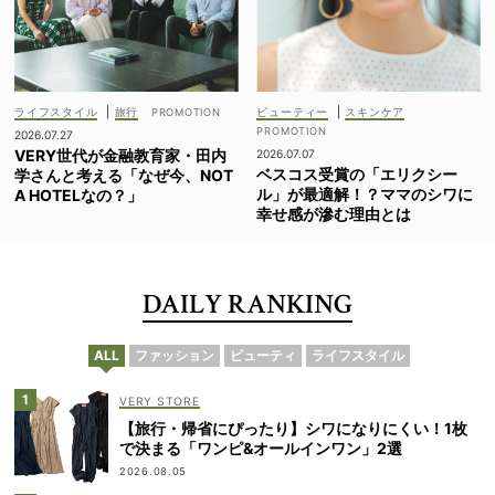
ライフスタイル
|
旅行
ビューティー
|
スキンケア
2026.07.27
VERY世代が金融教育家・田内
2026.07.07
ベスコス受賞の「エリクシー
学さんと考える「なぜ今、NOT
ル」が最適解！？ママのシワに
A HOTELなの？」
幸せ感が滲む理由とは
DAILY RANKING
ALL
ファッション
ビューティ
ライフスタイル
VERY STORE
【旅行・帰省にぴったり】シワになりにくい！1枚
で決まる「ワンピ&オールインワン」2選
2026.08.05