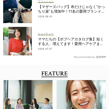
ファッション
【マザーズバッグ】布だけじゃなく“かっ
ちり派”も増加中！11名の愛用ブランド
は？
2026.08.01
ビューティー
ママたちの【ボブヘアカタログ集】短く
する人、増えてます！愛用ヘアケアまで
全部見せ
2026.07.07
Recommended by
FEATURE