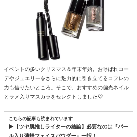
ライ
家族
ナ
旅】
ー』
を
で“
ふっ
く
ら”
メイ
ク
イベントの多いクリスマス＆年末年始。お呼ばれコー
デやジュエリーをさらに魅力的に引き立てるコフレの
力も借りたいところ。そこで、おすすめの偏光ネイル
とラメ入りマスカラをセレクトしました♡
こちらの記事も読まれています
▶︎【ツヤ肌推しライターの結論】必要なのは『パー
ル入り薄軽フェイスパウダー』一択！