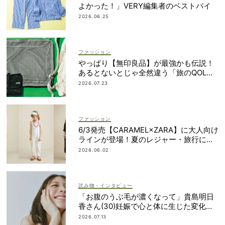
よかった！」VERY編集者のベストバイ
2026.06.25
ファッション
やっぱり【無印良品】が最強かも伝説！
あるとないとじゃ全然違う「旅のQOL爆
上げアイテム」
2026.07.23
ファッション
6/3発売【CARAMEL×ZARA】に大人向け
ラインが登場！夏のレジャー・旅行にも
おすすめ
2026.06.02
読み物・インタビュー
「お腹のうぶ毛が濃くなって」貴島明日
香さん(30)妊娠で心と体に生じた変化も
「愛しいです」
2026.07.13