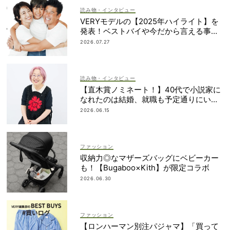
読み物・インタビュー
VERYモデルの【2025年ハイライト】を
発表！ベストバイや今だから言える事件
簿も大公開
2026.07.27
読み物・インタビュー
【直木賞ノミネート！】40代で小説家に
なれたのは結婚、就職も予定通りにいか
なかったから｜朝倉かすみさん
2026.06.15
ファッション
収納力◎なマザーズバッグにベビーカー
も！【Bugaboo×Kith】が限定コラボ
2026.06.30
ファッション
【ロンハーマン別注パジャマ】「買って