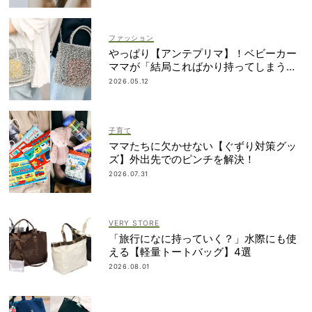
ファッション
やっぱり【アンテプリマ】！ベビーカー
ママが「結局こればかり持ってしまう」
納得の理由
2026.05.12
子育て
ママたちに欠かせない【ぐずり対策グッ
ズ】外出先でのピンチを解決！
2026.07.31
VERY STORE
「旅行になに持っていく？」水際にも使
える【軽量トートバッグ】4選
2026.08.01