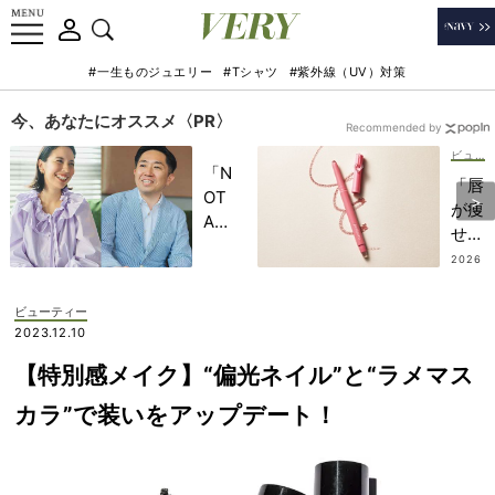
#一生ものジュエリー
#Tシャツ
#紫外線（UV）対策
今、あなたにオススメ〈PR〉
Recommended by
ビューティー
「N
「唇
OT
が痩
A
せて
HO
き
2026
TEL
.08.0
た…
3
」で
」を
ビューティー
子ど
解
2023.12.10
もの
決！
記憶
【特別感メイク】“偏光ネイル”と“ラメマス
人中
に一
短縮
カラ”で装いをアップデート！
生残
系
る
『リ
【極
ップ
上の