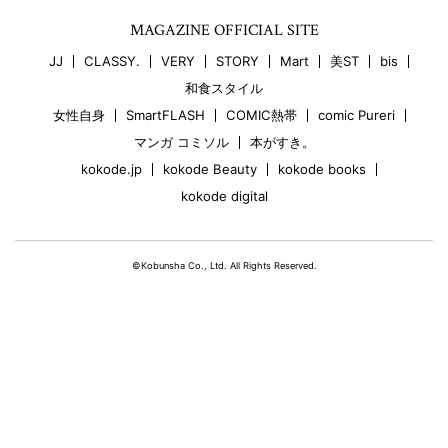
MAGAZINE OFFICIAL SITE
JJ
CLASSY.
VERY
STORY
Mart
美ST
bis
和食スタイル
女性自身
SmartFLASH
COMIC熱帯
comic Pureri
マンガ コミソル
本がすき。
kokode.jp
kokode Beauty
kokode books
kokode digital
©Kobunsha Co., Ltd. All Rights Reserved.