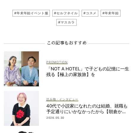
#年末年始イベント服
#セルフネイル
#コスメ
#年末年始
#マスカラ
この記事もおすすめ
「NOT A HOTEL」で子どもの記憶に一生
残る【極上の家族旅】を
読み物・インタビュー
40代で小説家になれたのは結婚、就職も
予定通りにいかなかったから【朝倉かす
みさん】
2026.05.30