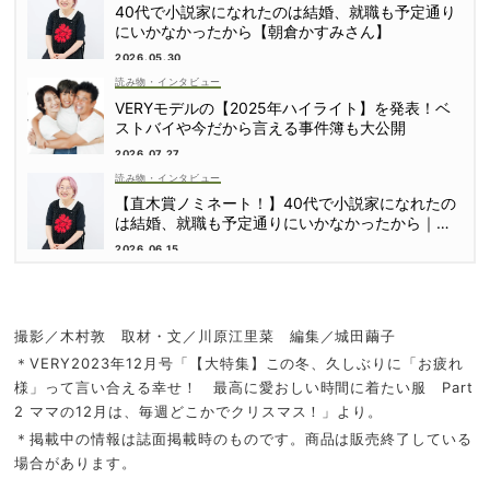
40代で小説家になれたのは結婚、就職も予定通り
にいかなかったから【朝倉かすみさん】
2026.05.30
読み物・インタビュー
VERYモデルの【2025年ハイライト】を発表！ベ
ストバイや今だから言える事件簿も大公開
2026.07.27
読み物・インタビュー
【直木賞ノミネート！】40代で小説家になれたの
は結婚、就職も予定通りにいかなかったから｜朝
倉かすみさん
2026.06.15
撮影／木村敦 取材・文／川原江里菜 編集／城田繭子
＊VERY2023年12月号「【大特集】この冬、久しぶりに「お疲れ
様」って言い合える幸せ！ 最高に愛おしい時間に着たい服 Part
2 ママの12月は、毎週どこかでクリスマス！」より。
＊掲載中の情報は誌面掲載時のものです。商品は販売終了している
場合があります。