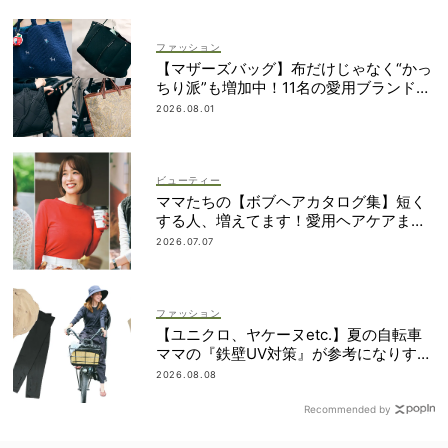
ファッション
【マザーズバッグ】布だけじゃなく“かっ
ちり派”も増加中！11名の愛用ブランド
は？
2026.08.01
ビューティー
ママたちの【ボブヘアカタログ集】短く
する人、増えてます！愛用ヘアケアまで
全部見せ
2026.07.07
ファッション
【ユニクロ、ヤケーヌetc.】夏の自転車
ママの『鉄壁UV対策』が参考になりすぎ
る！
2026.08.08
Recommended by