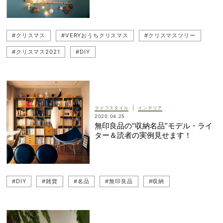
#クリスマス
#VERYおうちクリスマス
#クリスマスツリー
#クリスマス2021
#DIY
|
ライフスタイル
インテリア
2020.04.25
無印良品の“収納名品”モデル・ライ
ター＆読者の実例見せます！
#DIY
#雑貨
#名品
#無印良品
#収納