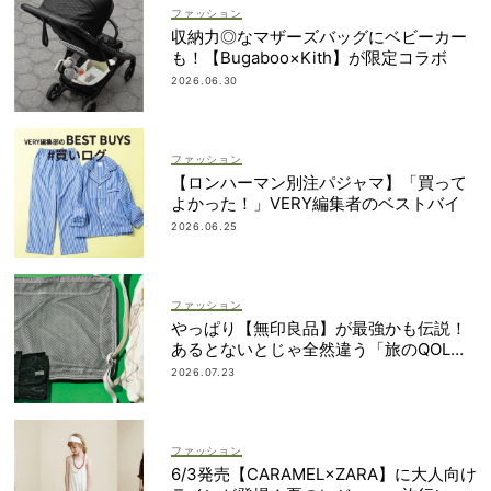
ファッション
収納力◎なマザーズバッグにベビーカー
も！【Bugaboo×Kith】が限定コラボ
2026.06.30
ファッション
【ロンハーマン別注パジャマ】「買って
よかった！」VERY編集者のベストバイ
2026.06.25
ファッション
やっぱり【無印良品】が最強かも伝説！
あるとないとじゃ全然違う「旅のQOL爆
上げアイテム」
2026.07.23
ファッション
6/3発売【CARAMEL×ZARA】に大人向け