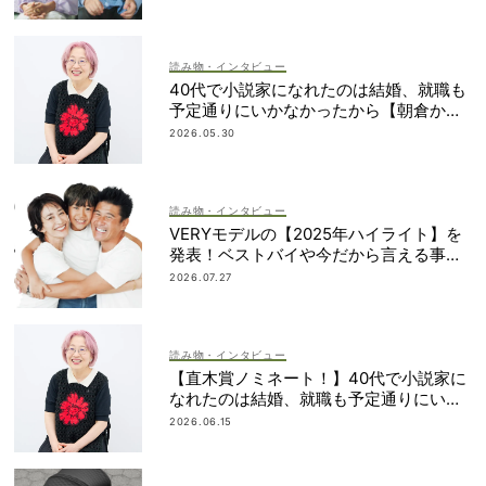
読み物・インタビュー
40代で小説家になれたのは結婚、就職も
予定通りにいかなかったから【朝倉かす
みさん】
2026.05.30
読み物・インタビュー
VERYモデルの【2025年ハイライト】を
発表！ベストバイや今だから言える事件
簿も大公開
2026.07.27
読み物・インタビュー
【直木賞ノミネート！】40代で小説家に
なれたのは結婚、就職も予定通りにいか
なかったから｜朝倉かすみさん
2026.06.15