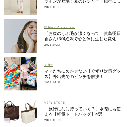
ラインが登場！夏のレジャー・旅行にも
おすすめ
2026.06.02
読み物・インタビュー
「お腹のうぶ毛が濃くなって」貴島明日
香さん(30)妊娠で心と体に生じた変化も
「愛しいです」
2026.07.13
子育て
ママたちに欠かせない【ぐずり対策グッ
ズ】外出先でのピンチを解決！
2026.07.31
VERY STORE
「旅行になに持っていく？」水際にも使
える【軽量トートバッグ】4選
2026.08.01