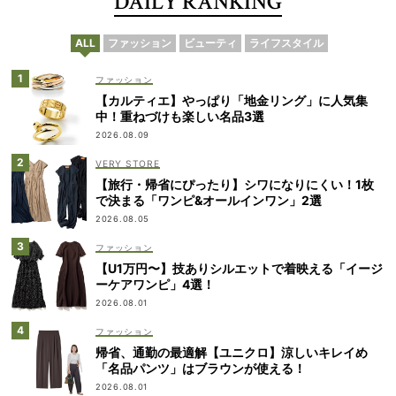
DAILY RANKING
ALL
ファッション
ビューティ
ライフスタイル
ファッション
【カルティエ】やっぱり「地金リング」に人気集
中！重ねづけも楽しい名品3選
2026.08.09
VERY STORE
【旅行・帰省にぴったり】シワになりにくい！1枚
で決まる「ワンピ&オールインワン」2選
2026.08.05
ファッション
【U1万円〜】技ありシルエットで着映える「イージ
ーケアワンピ」4選！
2026.08.01
ファッション
帰省、通勤の最適解【ユニクロ】涼しいキレイめ
「名品パンツ」はブラウンが使える！
2026.08.01