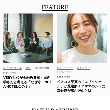
FEATURE
ライフスタイル
|
旅行
ビューティー
|
スキンケア
2026.07.27
VERY世代が金融教育家・田内
2026.07.07
ベスコス受賞の「エリクシー
学さんと考える「なぜ今、NOT
ル」が最適解！？ママのシワに
A HOTELなの？」
幸せ感が滲む理由とは