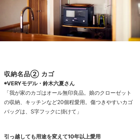
収納名品② カゴ
◉VERYモデル・鈴木六夏さん
「我が家のカゴはオール無印良品。娘のクローゼット
の収納、キッチンなど
20
個程愛用。傷つきやすいカゴ
バッグは、
S
字フックに掛けて」
引っ越しても用途を変えて
10年以上愛用