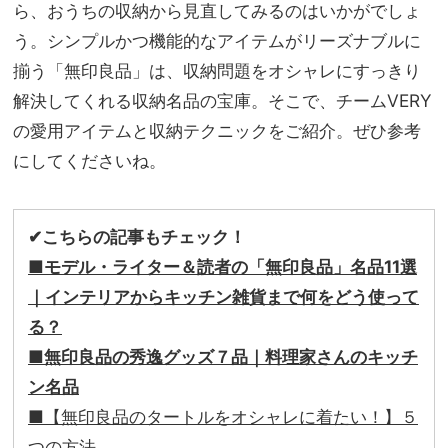
友に
ら、おうちの収納から見直してみるのはいかがでしょ
家族
も大
旅】
う。シンプルかつ機能的なアイテムがリーズナブルに
好評
を
揃う「無印良品」は、収納問題をオシャレにすっきり
の
「時
解決してくれる収納名品の宝庫。そこで、チームVERY
短レ
の愛用アイテムと収納テクニックをご紹介。ぜひ参考
シ
にしてくださいね。
ピ」
４選
✔︎こちらの記事もチェック！
■モデル・ライター＆読者の「無印良品」名品11選
｜インテリアからキッチン雑貨まで何をどう使って
る？
■無印良品の秀逸グッズ７品｜料理家さんのキッチ
ン名品
■【無印良品のタートルをオシャレに着たい！】５
つの方法