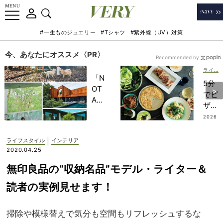
#一生ものジュエリー
#Tシャツ
#紫外線（UV）対策
今、あなたにオススメ〈PR〉
Recommended by
ライフスタイル
「N
5分
OT
でピ
A
ザ、
HO
絶品
2026
TEL
.07.3
チキ
1
」で
ン
|
ライフスタイル
インテリア
子ど
etc.
2020.04.25
もの
【浅
記憶
無印良品の“収納名品”モデル・ライター＆
見れ
に一
いな
読者の実例見せます！
生残
さ
る
ん】
【極
掃除や模様替えで気分も空間もリフレッシュするな
ママ
上の