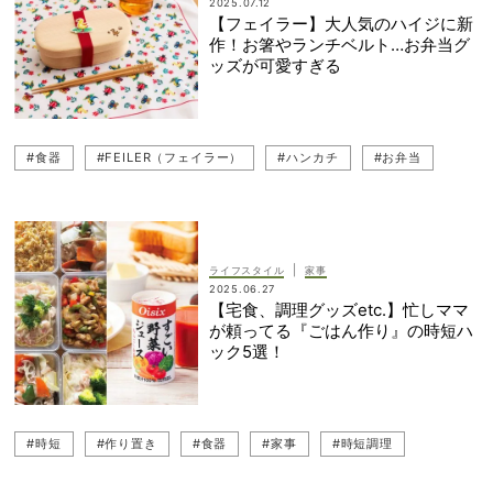
2025.07.12
【フェイラー】大人気のハイジに新
作！お箸やランチベルト…お弁当グ
ッズが可愛すぎる
#食器
#FEILER（フェイラー）
#ハンカチ
#お弁当
|
ライフスタイル
家事
2025.06.27
【宅食、調理グッズetc.】忙しママ
が頼ってる『ごはん作り』の時短ハ
ック5選！
#時短
#作り置き
#食器
#家事
#時短調理