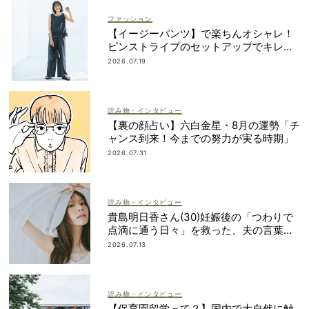
ファッション
【イージーパンツ】で楽ちんオシャレ！
ピンストライプのセットアップでキレイ
め
2026.07.19
読み物・インタビュー
【裏の顔占い】六白金星・8月の運勢「チ
ャンス到来！今までの努力が実る時期」
2026.07.31
読み物・インタビュー
貴島明日香さん(30)妊娠後の「つわりで
点滴に通う日々」を救った、夫の言葉と
朝マック
2026.07.13
読み物・インタビュー
【保育園留学って？】国内で大自然に触