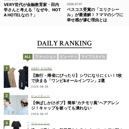
VERY世代が金融教育家・田内
2026.07.07
ベスコス受賞の「エリクシー
学さんと考える「なぜ今、NOT
ル」が最適解！？ママのシワに
A HOTELなの？」
幸せ感が滲む理由とは
DAILY RANKING
ALL
ファッション
ビューティ
ライフスタイル
VERY STORE
【旅行・帰省にぴったり】シワになりにくい！1枚
で決まる「ワンピ&オールインワン」2選
2026.08.05
ビューティー
【伸ばしかけボブ】簡単“カチモリ風”ヘアアレン
ジ！キャップを被っても潰れない
2026.08.07
ファッション