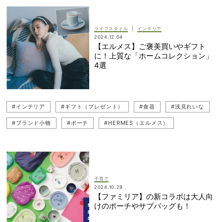
|
ライフスタイル
インテリア
2024.12.04
【エルメス】ご褒美買いやギフト
に！上質な「ホームコレクション」
4選
#インテリア
#ギフト（プレゼント）
#食器
#浅見れいな
#ブランド小物
#ポーチ
#HERMES（エルメス）
子育て
2024.10.29
【ファミリア】の新コラボは大人向
けのポーチやサブバッグも！