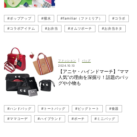
#ポップアップ
#撥水
#familiar（ファミリア）
#コラボ
#コラボアイテム
#お弁当
#オムツポーチ
#お弁当ネタ
#期間限定
#サブバッグ
#食器
#ポーチ
#ポップアップストア
|
ファッション
バッグ
2024.10.13
【アニヤ・ハインドマーチ】“ママ
人気”の理由を深掘り！話題のバッ
グや小物も
#ハンドバッグ
#トートバッグ
#ビッグトート
#食器
#ママコーデ
#ハイブランド
#ポーチ
#ミニバッグ
#ANYA HINDMARCH（アニヤ・ハインドマーチ）
#黒バッグ
#バッグ