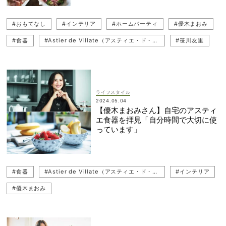
#おもてなし
#インテリア
#ホームパーティ
#優木まおみ
#食器
#Astier de Villate（アスティエ・ド・ヴィラット）
#笹川友里
ライフスタイル
2024.05.04
【優木まおみさん】自宅のアスティ
エ食器を拝見「自分時間で大切に使
っています」
#食器
#Astier de Villate（アスティエ・ド・ヴィラット）
#インテリア
#優木まおみ