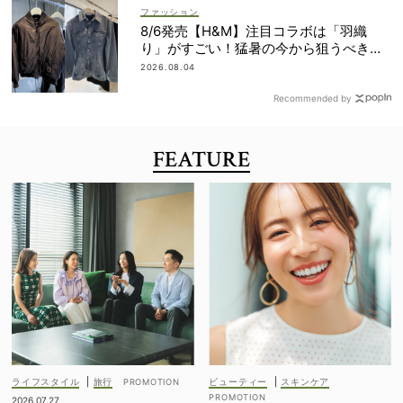
ファッション
8/6発売【H&M】注目コラボは「羽織
り」がすごい！猛暑の今から狙うべき完
売必至アイテム
2026.08.04
Recommended by
FEATURE
ライフスタイル
|
旅行
ビューティー
|
スキンケア
2026.07.27