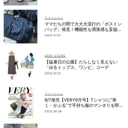
ファッション
ママたちの間で大大大流行の「ボストン
バッグ」発見！機能性も洒落感も妥協し
ない
2026.07.13
VERY STORE
【猛暑日の公園】だらしなく見えない
「ゆるトップス、ワンピ」コーデ
2026.07.31
ファッション
8/7発売【VERY9月号】Tシャツに“巻
く・かぶる”で手持ち服のマンネリを即解
決！
2026.08.06