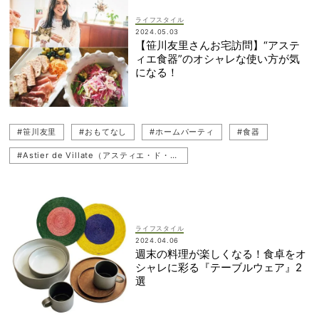
ライフスタイル
2024.05.03
【笹川友里さんお宅訪問】“アステ
ィエ食器”のオシャレな使い方が気
になる！
#笹川友里
#おもてなし
#ホームパーティ
#食器
#Astier de Villate（アスティエ・ド・ヴィラット）
ライフスタイル
2024.04.06
週末の料理が楽しくなる！食卓をオ
シャレに彩る『テーブルウェア』2
選