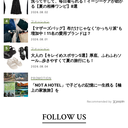
洗って干して、毎日着られる！イージーケアが助か
る【夏の相棒ワンピ】8選
2026.08.02
ファッション
【マザーズバッグ】布だけじゃなく“かっちり派”も
増加中！11名の愛用ブランドは？
2026.08.01
ファッション
大人の【キレイめスポサン5選】厚底、ふわふわソ
ール…歩きやすくて夏の旅行にも！
2026.08.04
「NOT A HOTEL」で子どもの記憶に一生残る【極
上の家族旅】を
Recommended by
FOLLOW US