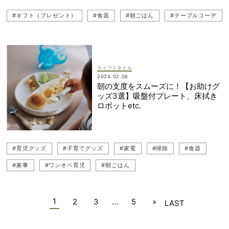
#ギフト（プレゼント）
#食器
#朝ごはん
#テーブルコーデ
ライフスタイル
2024.02.06
朝の支度をスムーズに！【お助けグ
ッズ3選】吸盤付プレート、床拭き
ロボットetc.
#育児グッズ
#子育てグッズ
#家電
#掃除
#食器
#家事
#ワンオペ育児
#朝ごはん
1
2
3
…
5
»
LAST