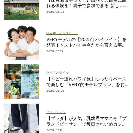
れる体験を！親子で参加できる“新しい選
択肢”
2026.08.03
読み物・インタビュー
VERYモデルの【2025年ハイライト】を
発表！ベストバイや今だから言える事件
簿も大公開
2026.07.27
ライフスタイル
【ベビー連れハワイ旅】ゆったりペース
で楽しむ「VERY的モデルプラン」をお届
け！
2026.08.09
ファッション
【プラダ】が人気！乳幼児ママこそ「ブ
ランドビーサン」で毎日きれいめカジュ
アルが叶う
2026.07.18