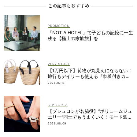
この記事もおすすめ
「NOT A HOTEL」で子どもの記憶に一生
残る【極上の家族旅】を
VERY STORE
【1万円以下】荷物が丸見えにならない！
旅行もデイリーも使える『巾着付きカゴ
バッグ』
2026.07.13
ファッション
【ブシュロンが名脇役】“ボリュームジュ
エリー”同士でもうまくいく！モード派の
重ねづけ術
2026.08.09