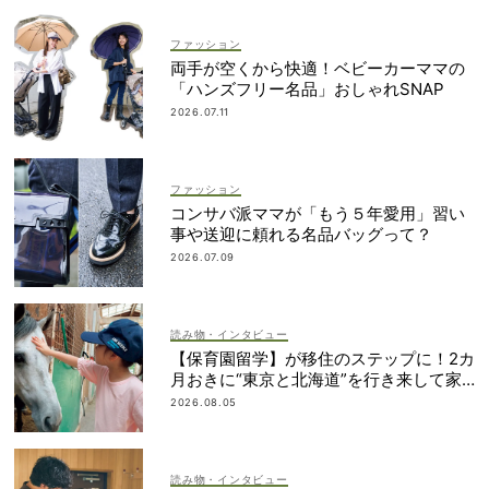
ファッション
両手が空くから快適！ベビーカーママの
「ハンズフリー名品」おしゃれSNAP
2026.07.11
ファッション
コンサバ派ママが「もう５年愛用」習い
事や送迎に頼れる名品バッグって？
2026.07.09
読み物・インタビュー
【保育園留学】が移住のステップに！2カ
月おきに“東京と北海道”を行き来して家
族で決断
2026.08.05
読み物・インタビュー