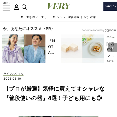
#一生ものジュエリー
#Tシャツ
#紫外線（UV）対策
今、あなたにオススメ〈PR〉
Recommended by
ライフスタイル
「N
関西
OT
在住
A
ライ
HO
ター
2026
TEL
.08.0
がリ
6
」で
ピ買
ライフスタイル
子ど
いす
2026.05.10
もの
る
記憶
【プロが厳選】気軽に買えてオシャレな
【東
に一
京の
『普段使いの器』4選！子ども用にも◎
生残
名品
る
スイ
【極
ーツ
上の