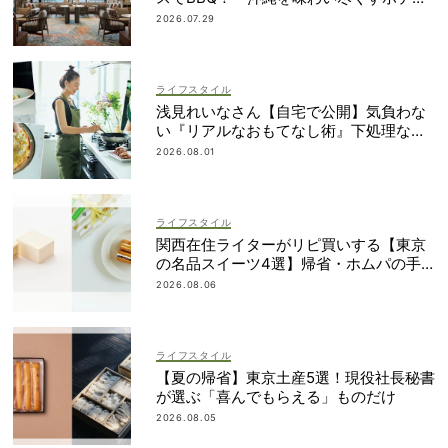
ル」2段ベッドやコネクティングルームも
2026.07.29
ライフスタイル
浅見れいなさん【自宅で公開】気負わな
い『リアルなおもてなし術』下処理なし
レシピや愛用品も
2026.08.01
ライフスタイル
関西在住ライターがリピ買いする【東京
の名品スイーツ4選】帰省・ホムパの手
土産に
2026.08.06
ライフスタイル
【夏の帰省】東京土産5選！現役社長秘書
が選ぶ「喜んでもらえる」ものだけ
2026.08.05