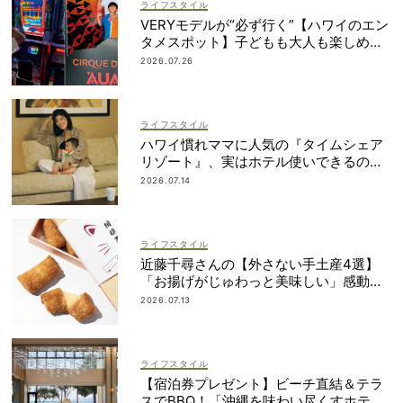
ライフスタイル
VERYモデルが“必ず行く”【ハワイのエン
タメスポット】子どもも大人も楽しめる
ものって？
2026.07.26
ライフスタイル
ハワイ慣れママに人気の『タイムシェア
リゾート』、実はホテル使いできるの知
ってた？
2026.07.14
ライフスタイル
近藤千尋さんの【外さない手土産4選】
「お揚げがじゅわっと美味しい」感動も
のの逸品とは？
2026.07.13
ライフスタイル
【宿泊券プレゼント】ビーチ直結＆テラ
スでBBQ！「沖縄を味わい尽くすホテ