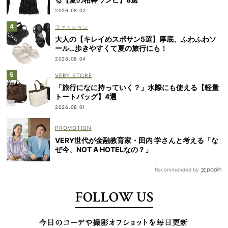
2026.08.02
ファッション
大人の【キレイめスポサン5選】厚底、ふわふわソ
ール…歩きやすくて夏の旅行にも！
2026.08.04
VERY STORE
「旅行になに持っていく？」水際にも使える【軽量
トートバッグ】4選
2026.08.01
VERY世代が金融教育家・田内 学さんと考える「な
ぜ今、NOT A HOTELなの？」
Recommended by
FOLLOW US