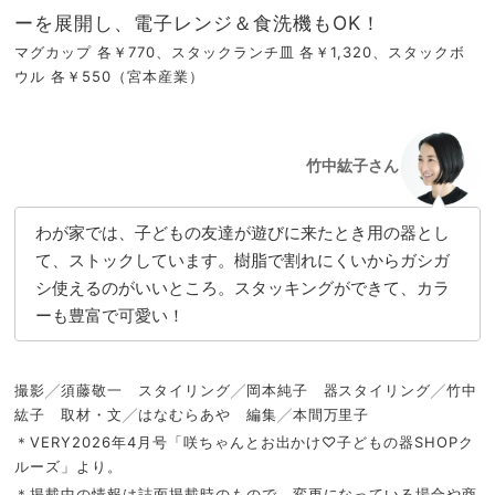
ーを展開し、電子レンジ＆食洗機もOK！
マグカップ 各￥770、スタックランチ皿 各￥1,320、スタックボ
ウル 各￥550（宮本産業）
竹中紘子さん
わが家では、子どもの友達が遊びに来たとき用の器とし
て、ストックしています。樹脂で割れにくいからガシガ
シ使えるのがいいところ。スタッキングができて、カラ
ーも豊富で可愛い！
撮影╱須藤敬一 スタイリング╱岡本純子 器スタイリング╱竹中
紘子 取材・文╱はなむらあや 編集╱本間万里子
＊VERY2026年4月号「咲ちゃんとお出かけ♡子どもの器SHOPク
ルーズ」より。
＊掲載中の情報は誌面掲載時のもので、変更になっている場合や商