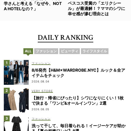
ベスコス受賞の「エリクシー
学さんと考える「なぜ今、NOT
ル」が最適解！？ママのシワに
A HOTELなの？」
幸せ感が滲む理由とは
DAILY RANKING
ALL
ファッション
ビューティ
ライフスタイル
ファッション
8/6発売【H&M×WARDROBE.NYC】ルック＆全ア
イテムをチェック
2026.08.04
VERY STORE
【旅行・帰省にぴったり】シワになりにくい！1枚
で決まる「ワンピ&オールインワン」2選
2026.08.05
ファッション
洗って干して、毎日着られる！イージーケアが助か
る【夏の相棒ワンピ】8選