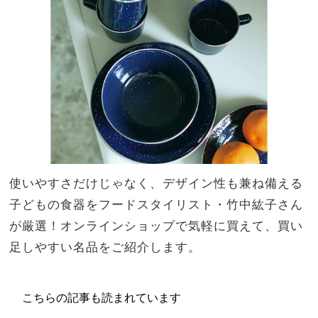
4
家族
選】
旅】
帰
を
省・
ホム
パの
手土
産に
使いやすさだけじゃなく、デザイン性も兼ね備える
子どもの食器をフードスタイリスト・竹中紘子さん
が厳選！オンラインショップで気軽に買えて、買い
足しやすい名品をご紹介します。
こちらの記事も読まれています