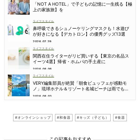
「NOT A HOTEL」で子どもの記憶に一生残る【極
上の家族旅】を
ライフスタイル
鼻呼吸できるシュノーケリングマスクも！水遊び
が好きになる【デカトロン】の優秀グッズ13選
2026.07.29
ライフスタイル
関西在住ライターがリピ買いする【東京の名品ス
イーツ4選】帰省・ホムパの手土産に
2026.08.06
ライフスタイル
VERY編集部員が絶賛「朝食ビュッフェが感動モ
ノ」琉球ホテル＆リゾート名城ビーチは雨でも遊
び尽くせる！
2026.08.03
#オンラインショップ
#和食器
#キッズ（子ども）
#食器
この記事もおすすめ