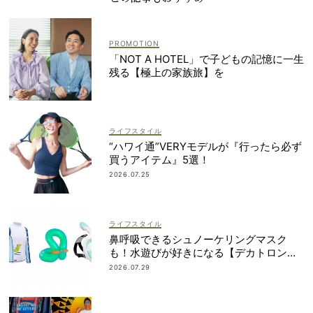
「NOT A HOTEL」で子どもの記憶に一生
残る【極上の家族旅】を
ライフスタイル
“ハワイ通”VERYモデルが『行ったら必ず
買うアイテム』5選！
2026.07.25
ライフスタイル
鼻呼吸できるシュノーケリングマスク
も！水遊びが好きになる【デカトロン】
の優秀グッズ13選
2026.07.29