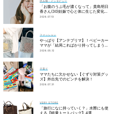
読み物・インタビュー
「お腹のうぶ毛が濃くなって」貴島明日
香さん(30)妊娠で心と体に生じた変化も
「愛しいです」
2026.07.13
ファッション
やっぱり【アンテプリマ】！ベビーカー
ママが「結局こればかり持ってしまう」
納得の理由
2026.05.12
子育て
ママたちに欠かせない【ぐずり対策グッ
ズ】外出先でのピンチを解決！
2026.07.31
VERY STORE
「旅行になに持っていく？」水際にも使
える【軽量トートバッグ】4選