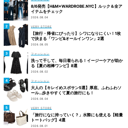
8/6発売【H&M×WARDROBE.NYC】ルック＆全ア
イテムをチェック
2026.08.04
VERY STORE
【旅行・帰省にぴったり】シワになりにくい！1枚
で決まる「ワンピ&オールインワン」2選
2026.08.05
ファッション
洗って干して、毎日着られる！イージーケアが助か
る【夏の相棒ワンピ】8選
2026.08.02
ファッション
大人の【キレイめスポサン5選】厚底、ふわふわソ
ール…歩きやすくて夏の旅行にも！
2026.08.04
VERY STORE
「旅行になに持っていく？」水際にも使える【軽量
トートバッグ】4選
2026.08.01