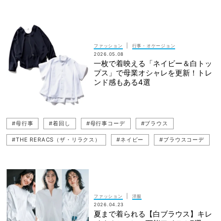
#ネイビーコーデ
#THE RERACS（ザ・リラクス）
#通勤コーデ
#ブラウスコーデ
#DES PRÉS（デ・プレ）
#笹川友里
#着回し
#ネイビーパンツ
#キレイめ
|
ファッション
行事・オケージョン
2026.05.08
#パンツコーデ
#PLST（プラステ）
#ジャケットコーデ
一枚で着映える「ネイビー＆白トッ
プス」で母業オシャレを更新！トレ
#MW（エムダブリュー）
#RIM.ARK（リムアーク）
ンド感もある4選
#スカートコーデ
#ebure（エブール）
#母行事
#着回し
#母行事コーデ
#ブラウス
#THE RERACS（ザ・リラクス）
#ネイビー
#ブラウスコーデ
#ネイビーコーデ
#白トップス
#DES PRÉS（デ・プレ）
#パンツコーデ
#トップス
#白ブラウス
|
ファッション
洋服
2026.04.23
夏まで着られる【白ブラウス】キレ