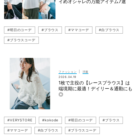
イめオシャレの万能アイテム7選
#明日のコーデ
#ブラウス
#ママコーデ
#白ブラウス
#ブラウスコーデ
|
ファッション
洋服
2026.04.19
1枚で主役の【レースブラウス】は
端境期に最適！デイリー＆通勤にも
◎
#VERYSTORE
#kokode
#明日のコーデ
#ブラウス
#ママコーデ
#白ブラウス
#ブラウスコーデ