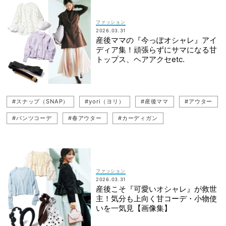
ファッション
2026.03.31
産後ママの『今っぽオシャレ』アイ
ディア集！頑張らずにサマになる甘
トップス、ヘアアクセetc.
#スナップ（SNAP）
#yori（ヨリ）
#産後ママ
#アウター
#パンツコーデ
#春アウター
#カーディガン
#スカートコーデ
#ジレコーデ（ベストコーデ）
#ブラウス
#白ブラウス
#カラーニット
#Mila Owen（ミラ オーウェン）
#甘ブラウスコーデ
#乳幼児ママ
#カーディガンコーデ
ファッション
2026.03.31
#ジャケット
#ドット柄コーデ
#ビスチェ
#ジレ（ベスト）
産後こそ『可愛いオシャレ』が救世
主！気分も上向く甘コーデ・小物使
#ブラウスコーデ
#花柄
いを一気見【画像集】
#UNITED ARROWS（ユナイテッドアローズ）
#甘ブラウス