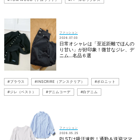
#デニムコーデ
#ジュエリー
#ジャケットコーデ
#デニム
#リング
#重ねづけジュエリー
#ピアス
#Ballsey（ボールジィ）
#ポロニット
#カーディガン
ファッション
2026.07.03
#白ブラウス
#ブラウス
#INSCRIRE（アンスクリア）
日常オシャレは「至近距離でほんの
り甘い」が好印象！微甘なジレ、デ
#HIROTAKA（ヒロタカ）
#ジャケット
#SEA（シー）
ニム…名品６選
#ジレ（ベスト）
#ブラウス
#INSCRIRE（アンスクリア）
#ポロニット
#ジレ（ベスト）
#デニムコーデ
#白デニム
#Ballsey（ボールジィ）
#白ブラウス
#SEA（シー）
#デニム
#笹川友里
#カーディガン
#MACHATT（マチャット）
ファッション
2026.05.25
PLSTは吸汗速乾！通勤＆送迎ママ