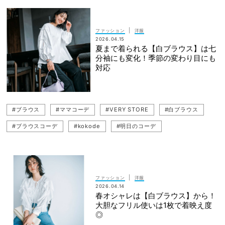
|
ファッション
洋服
2026.04.15
夏まで着られる【白ブラウス】は七
分袖にも変化！季節の変わり目にも
対応
#ブラウス
#ママコーデ
#VERY STORE
#白ブラウス
#ブラウスコーデ
#kokode
#明日のコーデ
|
ファッション
洋服
2026.04.14
春オシャレは【白ブラウス】から！
大胆なフリル使いは1枚で着映え度
◎