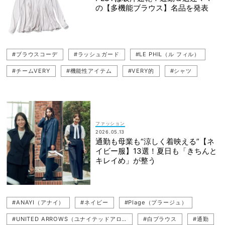
の【多機能ブラウス】名品を発表
#ブラウスコーデ
#ラッシュガード
#LE PHIL（ル フィル）
#チームVERY
#機能性アイテム
#VERY的
#シャツ
#UNFILO（アンフィーロ）
#紫外線（UV）対策
#クラウドチームVERY
#ブラウス
#UVカット
#PLST（プラステ）
#白ブラウス
ファッション
2026.05.13
通勤も母業も“涼しく着映える”【ネ
イビー服】13選！夏日も「きちんと
キレイめ」が整う
#ANAYI（アナイ）
#ネイビー
#Plage（プラージュ）
#UNITED ARROWS（ユナイテッドアローズ）
#白ブラウス
#通勤