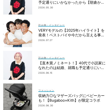
予定通りにいかなかったから【朝倉かす
みさん】
2026.05.30
読み物・インタビュー
VERYモデルの【2025年ハイライト】を
発表！ベストバイや今だから言える事件
簿も大公開
2026.07.27
読み物・インタビュー
【直木賞ノミネート！】40代で小説家に
なれたのは結婚、就職も予定通りにいか
なかったから｜朝倉かすみさん
2026.06.15
ファッション
収納力◎なマザーズバッグにベビーカー
も！【Bugaboo×Kith】が限定コラボ
2026.06.30