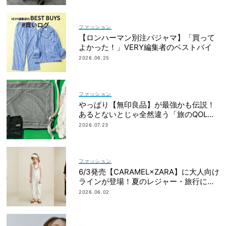
ファッション
【ロンハーマン別注パジャマ】「買って
よかった！」VERY編集者のベストバイ
2026.06.25
ファッション
やっぱり【無印良品】が最強かも伝説！
あるとないとじゃ全然違う「旅のQOL爆
上げアイテム」
2026.07.23
ファッション
6/3発売【CARAMEL×ZARA】に大人向け
ラインが登場！夏のレジャー・旅行にも
おすすめ
2026.06.02