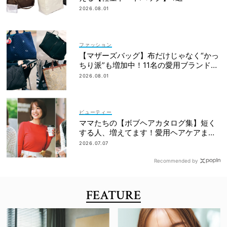
2026.08.01
ファッション
【マザーズバッグ】布だけじゃなく“かっ
ちり派”も増加中！11名の愛用ブランド
は？
2026.08.01
ビューティー
ママたちの【ボブヘアカタログ集】短く
する人、増えてます！愛用ヘアケアまで
全部見せ
2026.07.07
Recommended by
FEATURE