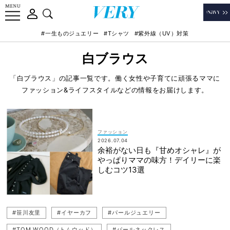
#一生ものジュエリー
#Tシャツ
#紫外線（UV）対策
白ブラウス
「白ブラウス」の記事一覧です。働く女性や子育てに頑張るママに
ファッション&ライフスタイルなどの情報をお届けします。
ファッション
2026.07.04
余裕がない日も『甘めオシャレ』が
やっぱりママの味方！デイリーに楽
しむコツ13選
#笹川友里
#イヤーカフ
#パールジュエリー
#TOM WOOD（トムウッド）
#パールネックレス