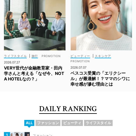
ライフスタイル
|
旅行
ビューティー
|
スキンケア
2026.07.27
VERY世代が金融教育家・田内
2026.07.07
ベスコス受賞の「エリクシー
学さんと考える「なぜ今、NOT
ル」が最適解！？ママのシワに
A HOTELなの？」
幸せ感が滲む理由とは
DAILY RANKING
ALL
ファッション
ビューティ
ライフスタイル
ファッション