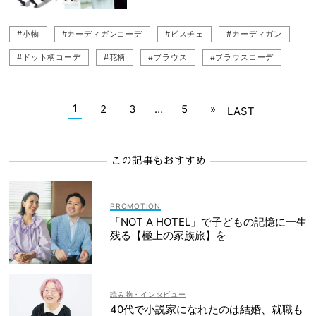
#cygne（シーニュ）
#甘トップス
#カチューシャ
#小物
#小物
#カーディガンコーデ
#ビスチェ
#カーディガン
#ヘアクリップ
#ヘアアクセ
#アウターコーデ
#ドット柄コーデ
#花柄
#ブラウス
#ブラウスコーデ
#ヘアクリップ
#乳幼児ママ
#甘ブラウス
#ジャケット
#カチューシャ
#ジレ（ベスト）
#アウターコーデ
1
2
3
…
5
»
LAST
#甘トップス
#産後ママ
#ヘアアクセ
#ジレコーデ（ベストコーデ）
#ジャケットコーデ
この記事もおすすめ
#カラーニット
#白ブラウス
#甘ブラウスコーデ
「NOT A HOTEL」で子どもの記憶に一生
残る【極上の家族旅】を
読み物・インタビュー
40代で小説家になれたのは結婚、就職も