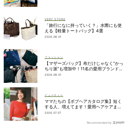
VERY STORE
「旅行になに持っていく？」水際にも使
える【軽量トートバッグ】4選
2026.08.01
ファッション
【マザーズバッグ】布だけじゃなく“かっ
ちり派”も増加中！11名の愛用ブランド
は？
2026.08.01
ビューティー
ママたちの【ボブヘアカタログ集】短く
する人、増えてます！愛用ヘアケアまで
全部見せ
2026.07.07
Recommended by