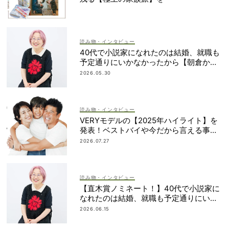
読み物・インタビュー
40代で小説家になれたのは結婚、就職も
予定通りにいかなかったから【朝倉かす
みさん】
2026.05.30
読み物・インタビュー
VERYモデルの【2025年ハイライト】を
発表！ベストバイや今だから言える事件
簿も大公開
2026.07.27
読み物・インタビュー
【直木賞ノミネート！】40代で小説家に
なれたのは結婚、就職も予定通りにいか
なかったから｜朝倉かすみさん
2026.06.15