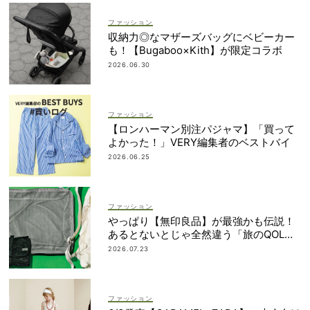
ファッション
収納力◎なマザーズバッグにベビーカー
も！【Bugaboo×Kith】が限定コラボ
2026.06.30
ファッション
【ロンハーマン別注パジャマ】「買って
よかった！」VERY編集者のベストバイ
2026.06.25
ファッション
やっぱり【無印良品】が最強かも伝説！
あるとないとじゃ全然違う「旅のQOL爆
上げアイテム」
2026.07.23
ファッション