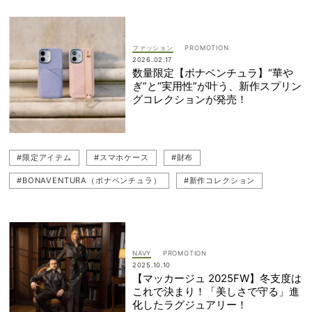
ファッション
2026.02.17
数量限定【ボナベンチュラ】“華や
ぎ”と“実用性”が叶う、新作スプリン
グコレクションが発売！
#限定アイテム
#スマホケース
#財布
#BONAVENTURA（ボナベンチュラ）
#新作コレクション
#バッグ
#限定
NAVY
2025.10.10
【マッカージュ 2025FW】冬支度は
これで決まり！「美しさで守る」進
化したラグジュアリー！