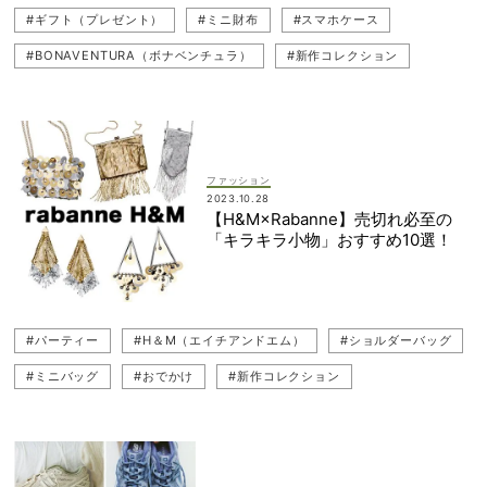
#ギフト（プレゼント）
#ミニ財布
#スマホケース
#BONAVENTURA（ボナベンチュラ）
#新作コレクション
#クリスマス2023
#スマホショルダー（スマホポーチ）
#バッグ
ファッション
2023.10.28
【H&M×Rabanne】売切れ必至の
「キラキラ小物」おすすめ10選！
#パーティー
#H＆M（エイチアンドエム）
#ショルダーバッグ
#ミニバッグ
#おでかけ
#新作コレクション
#ホームパーティ
#パーティ