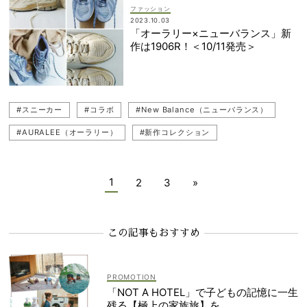
ファッション
2023.10.03
「オーラリー×ニューバランス」新
作は1906R！＜10/11発売＞
#スニーカー
#コラボ
#New Balance（ニューバランス）
#AURALEE（オーラリー）
#新作コレクション
#トレンドスニーカー
#新作シューズ
1
2
3
»
この記事もおすすめ
「NOT A HOTEL」で子どもの記憶に一生
残る【極上の家族旅】を