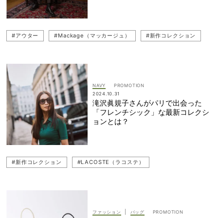
#アウター
#Mackage（マッカージュ）
#新作コレクション
NAVY
2024.10.31
滝沢眞規子さんがパリで出会った
「フレンチシック」な最新コレクシ
ョンとは？
#新作コレクション
#LACOSTE（ラコステ）
|
ファッション
バッグ