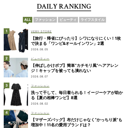
DAILY RANKING
ALL
ファッション
ビューティ
ライフスタイル
VERY STORE
【旅行・帰省にぴったり】シワになりにくい！1枚
で決まる「ワンピ&オールインワン」2選
2026.08.05
ビューティー
【伸ばしかけボブ】簡単“カチモリ風”ヘアアレン
ジ！キャップを被っても潰れない
2026.08.07
ファッション
洗って干して、毎日着られる！イージーケアが助か
る【夏の相棒ワンピ】8選
2026.08.02
ファッション
【マザーズバッグ】布だけじゃなく“かっちり派”も
増加中！11名の愛用ブランドは？