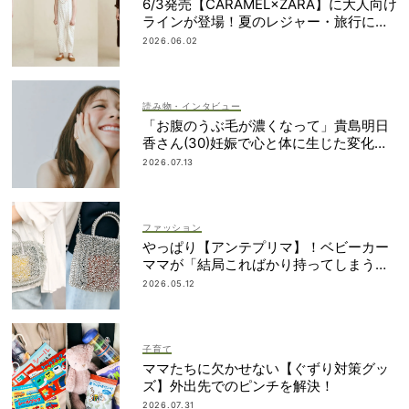
6/3発売【CARAMEL×ZARA】に大人向け
ラインが登場！夏のレジャー・旅行にも
おすすめ
2026.06.02
読み物・インタビュー
「お腹のうぶ毛が濃くなって」貴島明日
香さん(30)妊娠で心と体に生じた変化も
「愛しいです」
2026.07.13
ファッション
やっぱり【アンテプリマ】！ベビーカー
ママが「結局こればかり持ってしまう」
納得の理由
2026.05.12
子育て
ママたちに欠かせない【ぐずり対策グッ
ズ】外出先でのピンチを解決！
2026.07.31