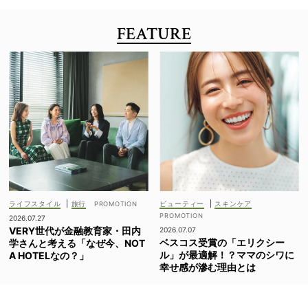
FEATURE
ライフスタイル
|
旅行
ビューティー
|
スキンケア
2026.07.27
VERY世代が金融教育家・田内
2026.07.07
ベスコス受賞の「エリクシー
学さんと考える「なぜ今、NOT
ル」が最適解！？ママのシワに
A HOTELなの？」
幸せ感が滲む理由とは