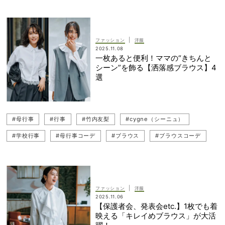
#ネイビーコーデ
#行事
#幼稚園
#授業参観コーデ
#母行事
#母行事コーデ
|
ファッション
洋服
2025.11.08
一枚あると便利！ママの“きちんと
シーン”を飾る【洒落感ブラウス】4
選
#母行事
#行事
#竹内友梨
#cygne（シーニュ）
#学校行事
#母行事コーデ
#ブラウス
#ブラウスコーデ
#キレイめ
#小学校
#幼稚園
#七五三コーデ
#THIRD MAGAZINE（サードマガジン）
#幼稚園ママ
#パンツコーデ
#ジレコーデ（ベストコーデ）
#スカートコーデ
|
ファッション
洋服
2025.11.06
#甘ブラウスコーデ
#七五三
#白ブラウス
【保護者会、発表会etc.】1枚でも着
映える「キレイめブラウス」が大活
#DÉPAREILLÉ（デパリエ）