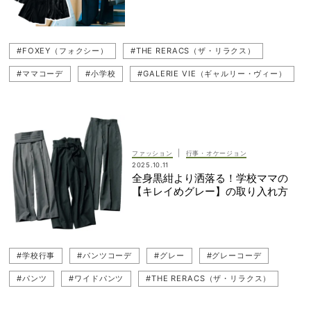
#FOXEY（フォクシー）
#THE RERACS（ザ・リラクス）
#ママコーデ
#小学校
#GALERIE VIE（ギャルリー・ヴィー）
#LE PHIL（ル フィル）
#お受験（幼稚園・小学校受験）
#Whim Gazette（ウィム ガゼット）
#幼稚園ママ
#学校行事
#黒紺
#VERYリアルママ
#読者
#ネイビーコーデ
|
ファッション
行事・オケージョン
#黒紺コーデ
#セットアップ
#幼稚園
#ネイビーパンツ
2025.10.11
全身黒紺より洒落る！学校ママの
#ebure（エブール）
#TEECHI（ティーチ）
#ネイビー
【キレイめグレー】の取り入れ方
#Chaos（カオス）
#浅見れいな
#UNFILO（アンフィーロ）
#MADISONBLUE（マディソンブルー）
#母行事コーデ
#学校行事
#パンツコーデ
#グレー
#グレーコーデ
#cygne（シーニュ）
#パンツ
#ワイドパンツ
#THE RERACS（ザ・リラクス）
#ネイビー
#小学校
#浅見れいな
#幼稚園ママ