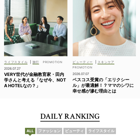
ライフスタイル
|
旅行
ビューティー
|
スキンケア
2026.07.27
VERY世代が金融教育家・田内
2026.07.07
ベスコス受賞の「エリクシー
学さんと考える「なぜ今、NOT
ル」が最適解！？ママのシワに
A HOTELなの？」
幸せ感が滲む理由とは
DAILY RANKING
ALL
ファッション
ビューティ
ライフスタイル