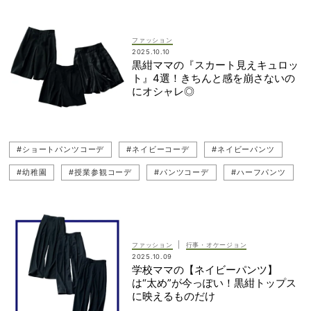
#Whim Gazette（ウィム ガゼット）
#黒紺
#グレーパンツ
#ネイビーコーデ
#授業参観コーデ
#幼稚園
ファッション
2025.10.10
黒紺ママの『スカート見えキュロッ
ト』4選！きちんと感を崩さないの
にオシャレ◎
#ショートパンツコーデ
#ネイビーコーデ
#ネイビーパンツ
#幼稚園
#授業参観コーデ
#パンツコーデ
#ハーフパンツ
#母行事
#学校行事
#ネイビー
#母行事コーデ
#浅見れいな
#小学校
#MADISONBLUE（マディソンブルー）
#幼稚園ママ
#ママコーデ
|
ファッション
行事・オケージョン
2025.10.09
学校ママの【ネイビーパンツ】
は“太め”が今っぽい！黒紺トップス
に映えるものだけ