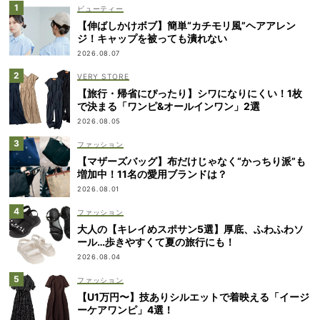
ビューティー
【伸ばしかけボブ】簡単“カチモリ風”ヘアアレン
ジ！キャップを被っても潰れない
2026.08.07
VERY STORE
【旅行・帰省にぴったり】シワになりにくい！1枚
で決まる「ワンピ&オールインワン」2選
2026.08.05
ファッション
【マザーズバッグ】布だけじゃなく“かっちり派”も
増加中！11名の愛用ブランドは？
2026.08.01
ファッション
大人の【キレイめスポサン5選】厚底、ふわふわソ
ール…歩きやすくて夏の旅行にも！
2026.08.04
ファッション
【U1万円〜】技ありシルエットで着映える「イージ
ーケアワンピ」4選！