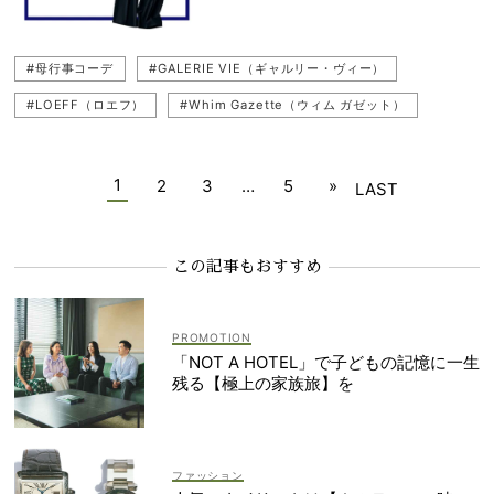
#母行事コーデ
#GALERIE VIE（ギャルリー・ヴィー）
#LOEFF（ロエフ）
#Whim Gazette（ウィム ガゼット）
#小学校
#ネイビーコーデ
#幼稚園ママ
#幼稚園
#ネイビーパンツ
#Chaos（カオス）
#太パンツ
1
2
3
…
5
»
LAST
#学校行事
#パンツコーデ
#パンツ
#カジュアルコーデ
#ワイドパンツ
#母行事
#ネイビー
#浅見れいな
この記事もおすすめ
「NOT A HOTEL」で子どもの記憶に一生
残る【極上の家族旅】を
ファッション