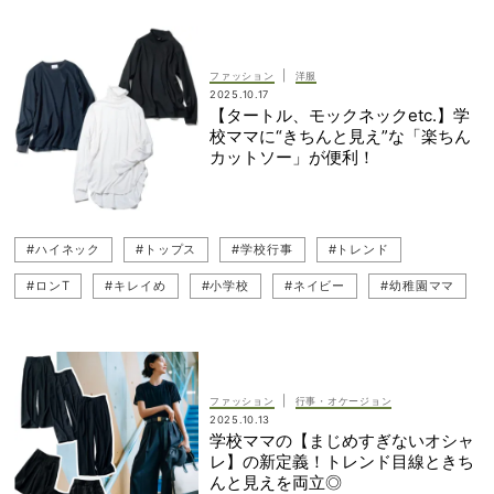
#メリージェーン
#スリッパ
#バレエシューズ
#保護者会
#コスパブランド
#授業参観コーデ
#卒入園・卒入学
|
ファッション
洋服
2025.10.17
#無印良品
#名品
#小学校
【タートル、モックネックetc.】学
校ママに“きちんと見え”な「楽ちん
カットソー」が便利！
#ハイネック
#トップス
#学校行事
#トレンド
#ロンT
#キレイめ
#小学校
#ネイビー
#幼稚園ママ
#ママコーデ
#ネイビーコーデ
#授業参観コーデ
#幼稚園
#パンツコーデ
|
ファッション
行事・オケージョン
2025.10.13
学校ママの【まじめすぎないオシャ
レ】の新定義！トレンド目線ときち
んと見えを両立◎