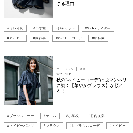
さる理由
#キレイめ
#小学校
#ジャケット
#VERYライター
#ネイビー
#園行事
#ネイビーコーデ
#幼稚園
#岡本あずさ
#ジャケットコーデ
#コンサバ
#スカートコーデ
#母行事
#高橋志津奈
#学校行事
#母行事コーデ
|
ファッション
洋服
2025.11.11
秋の“ネイビーコーデ”は脱マンネリ
に効く【華やかブラウス】が頼れ
る！
#ブラウスコーデ
#デニム
#小学校
#竹内友梨
#ネイビーパンツ
#ブラウス
#甘ブラウスコーデ
#ネイビー