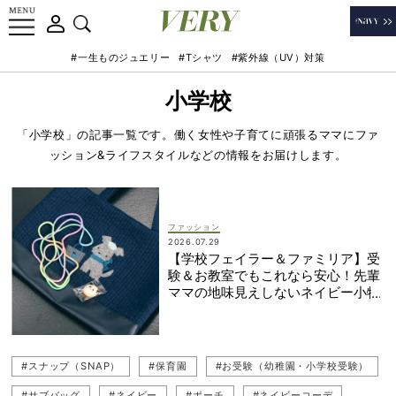
#一生ものジュエリー
#Tシャツ
#紫外線（UV）対策
小学校
「小学校」の記事一覧です。働く女性や子育てに頑張るママにファ
ッション&ライフスタイルなどの情報をお届けします。
ファッション
2026.07.29
【学校フェイラー＆ファミリア】受
験＆お教室でもこれなら安心！先輩
ママの地味見えしないネイビー小物
#スナップ（SNAP）
#保育園
#お受験（幼稚園・小学校受験）
#サブバッグ
#ネイビー
#ポーチ
#ネイビーコーデ