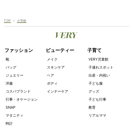
TOP
小学校
ファッション
ビューティー
子育て
靴
メイク
VERY児童館
バッグ
スキンケア
子連れスポット
ジュエリー
ヘア
出産・内祝い
洋服
ボディ
子ども服
コスパブランド
インナーケア
グッズ
行事・オケージョン
子ども行事
SNAP
教育
マタニティ
リアルママ
時計