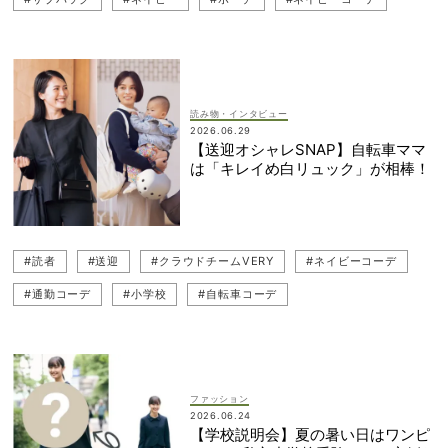
#お受験
#familiar（ファミリア）
#小学校
#FEILER（フェイラー）
#幼稚園ママ
#読者スナップ
読み物・インタビュー
2026.06.29
【送迎オシャレSNAP】自転車ママ
は「キレイめ白リュック」が相棒！
#読者
#送迎
#クラウドチームVERY
#ネイビーコーデ
#通勤コーデ
#小学校
#自転車コーデ
#お仕事ママ（ワーママ）
#VERYリアルママ
#送り迎えネイビー
ファッション
2026.06.24
【学校説明会】夏の暑い日はワンピ