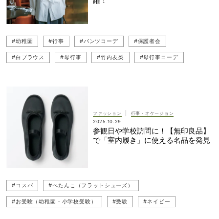
躍！
#幼稚園
#行事
#パンツコーデ
#保護者会
#白ブラウス
#母行事
#竹内友梨
#母行事コーデ
#ブラウス
#ブラウスコーデ
#キレイめ
#小学校
#習い事
#幼稚園ママ
#TSURU by Mariko Oikawa（ツル バイ マリコ オイカワ）
#甘ブラウスコーデ
|
ファッション
行事・オケージョン
#DES PRÉS（デ・プレ）
2025.10.29
参観日や学校訪問に！【無印良品】
で「室内履き」に使える名品を発見
#コスパ
#ぺたんこ（フラットシューズ）
#お受験（幼稚園・小学校受験）
#受験
#ネイビー
#幼稚園ママ
#ネイビーコーデ
#保育園
#幼稚園