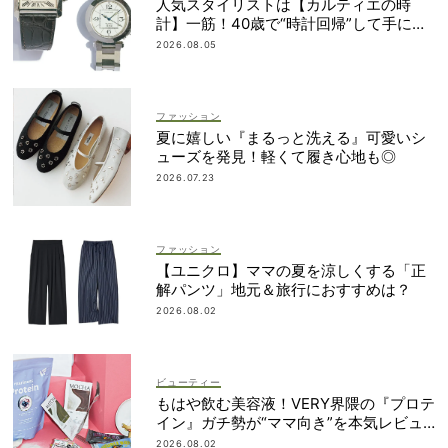
人気スタイリストは【カルティエの時
計】一筋！40歳で“時計回帰”して手に入
れた名品は？
2026.08.05
ファッション
夏に嬉しい『まるっと洗える』可愛いシ
ューズを発見！軽くて履き心地も◎
2026.07.23
ファッション
【ユニクロ】ママの夏を涼しくする「正
解パンツ」地元＆旅行におすすめは？
2026.08.02
ビューティー
もはや飲む美容液！VERY界隈の『プロテ
イン』ガチ勢が“ママ向き”を本気レビュ
ー
2026.08.02