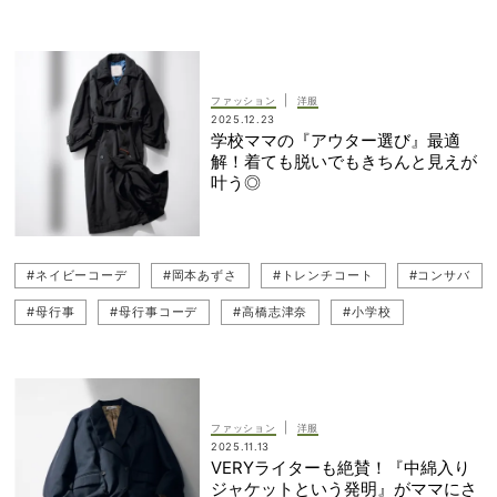
|
ファッション
洋服
2025.12.23
学校ママの『アウター選び』最適
解！着ても脱いでもきちんと見えが
叶う◎
#ネイビーコーデ
#岡本あずさ
#トレンチコート
#コンサバ
#母行事
#母行事コーデ
#高橋志津奈
#小学校
#アウター
#コートコーデ
#学校行事
#VERYライター
#キレイめ
#アウターコーデ
#ネイビー
|
ファッション
洋服
2025.11.13
VERYライターも絶賛！『中綿入り
ジャケットという発明』がママにさ