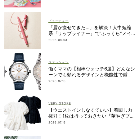
ビューティー
「唇が痩せてきた…」を解決！人中短縮
系『リップライナー』で“ふっくら”メイ
ク
2026.08.03
ファッション
働くママの【相棒ウォッチ6選】どんなシ
ーンでも頼れるデザインと機能性で厳
選！
2026.07.13
VERY STORE
【ウエストインしなくていい】着回し力
抜群！1枚は持っておきたい『華やぎブラ
ウス』
2026.07.16