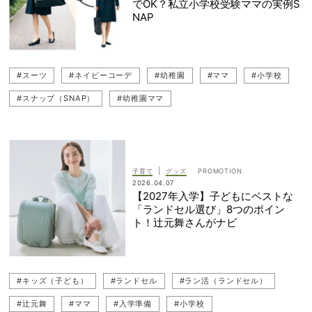
でOK？私立小学校受験ママの実例S
NAP
#スーツ
#ネイビーコーデ
#幼稚園
#ママ
#小学校
#スナップ（SNAP）
#幼稚園ママ
#お受験（幼稚園・小学校受験）
#読者スナップ
#ワンピース
#ネイビー
#お受験
|
子育て
グッズ
2026.04.07
【2027年入学】子どもにベストな
「ランドセル選び」8つのポイン
ト！辻元舞さんがナビ
#キッズ（子ども）
#ランドセル
#ラン活（ランドセル）
#辻元舞
#ママ
#入学準備
#小学校