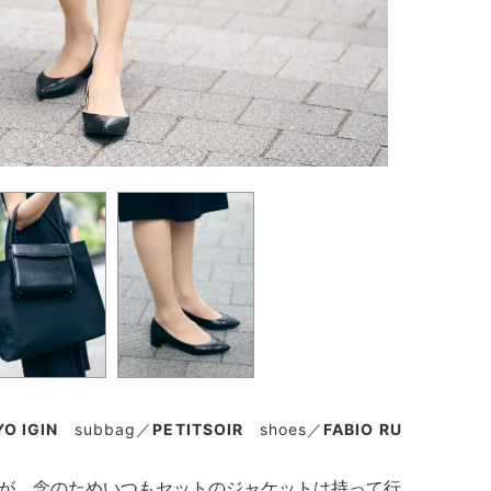
O IGIN
subbag／
PETITSOIR
shoes／
FABIO RU
が、念のためいつもセットのジャケットは持って行