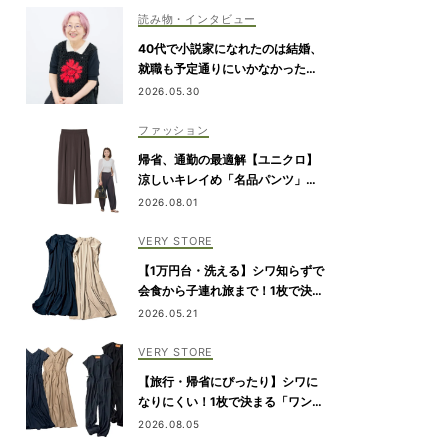
読み物・インタビュー
40代で小説家になれたのは結婚、
就職も予定通りにいかなかったか
ら【朝倉かすみさん】
2026.05.30
ファッション
帰省、通勤の最適解【ユニクロ】
涼しいキレイめ「名品パンツ」は
ブラウンが使える！
2026.08.01
VERY STORE
【1万円台・洗える】シワ知らずで
会食から子連れ旅まで！1枚で決ま
る『リボンワンピース』
2026.05.21
VERY STORE
【旅行・帰省にぴったり】シワに
なりにくい！1枚で決まる「ワンピ
&オールインワン」2選
2026.08.05