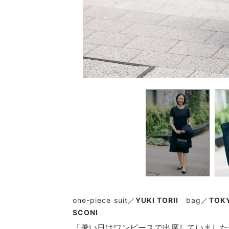
one-piece suit／
YUKI TORII
bag／
TOKY
SCONI
「暑い日はワンピースで出席していました