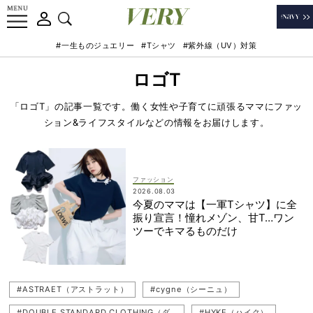
#一生ものジュエリー
#Tシャツ
#紫外線（UV）対策
ロゴT
「ロゴT」の記事一覧です。働く女性や子育てに頑張るママにファッ
ション&ライフスタイルなどの情報をお届けします。
ファッション
2026.08.03
今夏のママは【一軍Tシャツ】に全
振り宣言！憧れメゾン、甘T…ワン
ツーでキマるものだけ
#ASTRAET（アストラット）
#cygne（シーニュ）
#DOUBLE STANDARD CLOTHING（ダブルスタンダードクロージング）
#HYKE（ハイク）