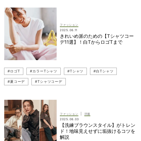
ファッション
2025.06.11
きれいめ派のための【Tシャツコー
デ11選】！白TからロゴTまで
#ロゴT
#カラーTシャツ
#Tシャツ
#白Tシャツ
#夏コーデ
#Tシャツコーデ
|
ファッション
洋服
2025.06.03
【洗練ブラウンスタイル】がトレン
ド！地味見えせずに垢抜けるコツを
解説