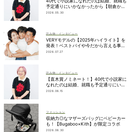
40代で小説家になれたのは結婚、就職も
予定通りにいかなかったから【朝倉かす
みさん】
2026.05.30
読み物・インタビュー
VERYモデルの【2025年ハイライト】を
発表！ベストバイや今だから言える事件
簿も大公開
2026.07.27
読み物・インタビュー
【直木賞ノミネート！】40代で小説家に
なれたのは結婚、就職も予定通りにいか
なかったから｜朝倉かすみさん
2026.06.15
ファッション
収納力◎なマザーズバッグにベビーカー
も！【Bugaboo×Kith】が限定コラボ
2026.06.30