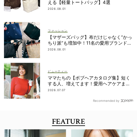
える【軽量トートバッグ】4選
2026.08.01
ファッション
【マザーズバッグ】布だけじゃなく“かっ
ちり派”も増加中！11名の愛用ブランド
は？
2026.08.01
ビューティー
ママたちの【ボブヘアカタログ集】短く
する人、増えてます！愛用ヘアケアまで
全部見せ
2026.07.07
Recommended by
FEATURE