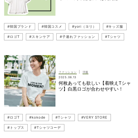
#韓国ブランド
#韓国コスメ
#yori（ヨリ）
#キッズ服
#ロゴT
#スキンケア
#子連れファッション
#Tシャツ
#白Tシャツ
|
ファッション
洋服
2025.06.13
何枚あっても欲しい【着映えTシャ
ツ】白黒ロゴが合わせやすい！
#ロゴT
#kokode
#Tシャツ
#VERY STORE
#トップス
#Tシャツコーデ