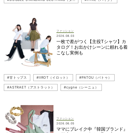
#Tシャツコーデ
#Bibiy.（ビビィ）
#MARNI（マルニ）
#Tシャツ
#ロゴT
#BALENCIAGA（バレンシアガ）
#LOEWE（ロエベ）
#Bottega Veneta（ボッテガ・ヴェネタ）
ファッション
2026.08.03
#JIL SANDER（ジル サンダー）
#ADORE（アドーア）
一枚で差がつく【主役Tシャツ】カ
タログ！お出かけシーンに頼れる着
#TATRAS（タトラス）
#MIU MIU（ミュウミュウ）
#桐谷美玲
こなし実例も
#甘トップス
#IIROT（イロット）
#PATOU（パトゥ）
#甘トップス
#IIROT（イロット）
#PATOU（パトゥ）
#ASTRAET（アストラット）
#cygne（シーニュ）
#DOUBLE STANDARD CLOTHING（ダブルスタンダードクロージング）
#HYKE（ハイク）
#Tシャツコーデ
#Bibiy.（ビビィ）
#MARNI（マルニ）
#Tシャツ
#ロゴT
#BALENCIAGA（バレンシアガ）
ファッション
2026.06.05
#LOEWE（ロエベ）
#Bottega Veneta（ボッテガ・ヴェネタ）
ママにブレイク中『韓国ブランド』