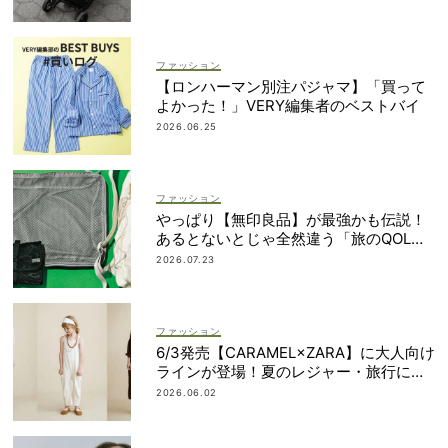
ファッション
【ロンハーマン別注パジャマ】「買って
よかった！」VERY編集者のベストバイ
2026.06.25
ファッション
やっぱり【無印良品】が最強かも伝説！
あるとないとじゃ全然違う「旅のQOL爆
上げアイテム」
2026.07.23
ファッション
6/3発売【CARAMEL×ZARA】に大人向け
ラインが登場！夏のレジャー・旅行にも
おすすめ
2026.06.02