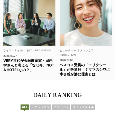
ライフスタイル
|
旅行
ビューティー
|
スキンケア
2026.07.27
VERY世代が金融教育家・田内
2026.07.07
ベスコス受賞の「エリクシー
学さんと考える「なぜ今、NOT
ル」が最適解！？ママのシワに
A HOTELなの？」
幸せ感が滲む理由とは
DAILY RANKING
ALL
ファッション
ビューティ
ライフスタイル