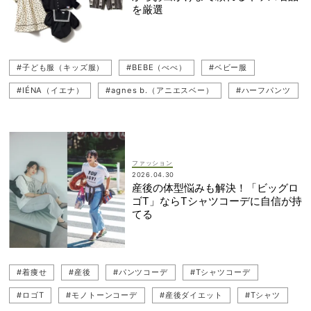
を厳選
#子ども服（キッズ服）
#BEBE（べべ）
#ベビー服
#IÉNA（イエナ）
#agnes b.（アニエスベー）
#ハーフパンツ
#ロゴT
#キッズ服
ファッション
2026.04.30
産後の体型悩みも解決！「ビッグロ
ゴT」ならTシャツコーデに自信が持
てる
#着痩せ
#産後
#パンツコーデ
#Tシャツコーデ
#ロゴT
#モノトーンコーデ
#産後ダイエット
#Tシャツ