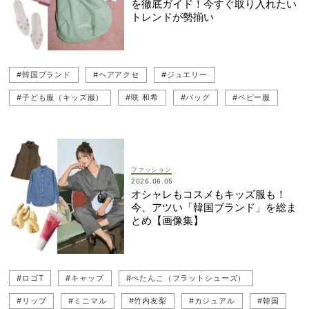
を徹底ガイド！今すぐ取り入れたい
#JIL SANDER（ジル サンダー）
#ADORE（アドーア）
トレンドが勢揃い
#TATRAS（タトラス）
#MIU MIU（ミュウミュウ）
#桐谷美玲
#韓国ブランド
#ヘアアクセ
#ジュエリー
#子ども服（キッズ服）
#咲 和希
#バッグ
#ベビー服
#地金ジュエリー
#コスメ
#カジュアルコーデ
#キャップ
#リップ
#ロゴT
#竹内友梨
#ぺたんこ（フラットシューズ）
#Tシャツ
ファッション
2026.06.05
#オンラインショップ
#カジュアル
#ネット買い
#韓国
オシャレもコスメもキッズ服も！
今、アツい「韓国ブランド」を総ま
#ミニマル
とめ【画像集】
#ロゴT
#キャップ
#ぺたんこ（フラットシューズ）
#リップ
#ミニマル
#竹内友梨
#カジュアル
#韓国