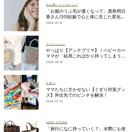
読み物・インタビュー
「お腹のうぶ毛が濃くなって」貴島明日
香さん(30)妊娠で心と体に生じた変化も
「愛しいです」
2026.07.13
ファッション
やっぱり【アンテプリマ】！ベビーカー
ママが「結局こればかり持ってしまう」
納得の理由
2026.05.12
子育て
ママたちに欠かせない【ぐずり対策グッ
ズ】外出先でのピンチを解決！
2026.07.31
VERY STORE
「旅行になに持っていく？」水際にも使