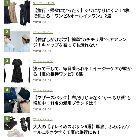
VERY STORE
【旅行・帰省にぴったり】シワになりにくい！1枚
で決まる「ワンピ&オールインワン」2選
2026.08.05
ビューティー
【伸ばしかけボブ】簡単“カチモリ風”ヘアアレン
ジ！キャップを被っても潰れない
2026.08.07
ファッション
洗って干して、毎日着られる！イージーケアが助か
る【夏の相棒ワンピ】8選
2026.08.02
ファッション
【マザーズバッグ】布だけじゃなく“かっちり派”も
増加中！11名の愛用ブランドは？
2026.08.01
ファッション
大人の【キレイめスポサン5選】厚底、ふわふわソ
ール…歩きやすくて夏の旅行にも！