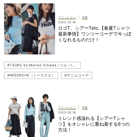
|
ファッション
洋服
2025.05.19
ロゴT、シアーTetc.【春夏Tシャツ
最新事情】ワンツーコーデで今っぽ
くなれるものだけ！
#TSURU by Mariko Oikawa（ツル バイ マリコ オイカワ）
#MIESROHE（ミースロエ）
#デニムコーデ
#THIRD MAGAZINE（サードマガジン）
#UNFILO（アンフィーロ）
#パンツコーデ
#貴島明日香
#トップス
#シアートップス（透けトップス）
#Tシャツコーデ
|
ファッション
洋服
2025.05.18
#ロゴT
#CELFORD（セルフォード）
#神山まりあ
トレンド感溢れる【シアーTシャ
ツ】をオシャレに重ね着する6つの
#透け感コーデ
#Tシャツ
#styling/（スタイリング）
方法！