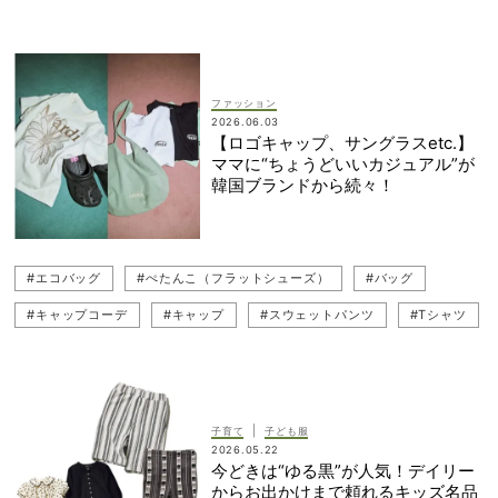
#咲 和希
#韓国ブランド
#地金ジュエリー
#ヘアアクセ
#子ども服（キッズ服）
#ジュエリー
#ベビー服
#バッグ
#コスメ
ファッション
2026.06.03
【ロゴキャップ、サングラスetc.】
ママに“ちょうどいいカジュアル”が
韓国ブランドから続々！
#エコバッグ
#ぺたんこ（フラットシューズ）
#バッグ
#キャップコーデ
#キャップ
#スウェットパンツ
#Tシャツ
#サングラス
#咲 和希
#サンダル
#韓国
#OSOI（オソイ）
#韓国ブランド
#ロゴT
|
子育て
子ども服
2026.05.22
今どきは“ゆる黒”が人気！デイリー
からお出かけまで頼れるキッズ名品