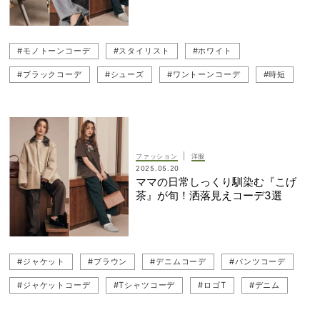
#モノトーンコーデ
#スタイリスト
#ホワイト
#ブラックコーデ
#シューズ
#ワントーンコーデ
#時短
#adidas（アディダス）
#モノトーン
#デニムコーデ
#thehighlights（ザハイライツ）
#辻元舞
#パンツコーデ
#UGG（アグ）
#レギンスコーデ
#レギンス
|
ファッション
洋服
#Tシャツコーデ
#ジャケット
#シャツコーデ
2025.05.20
ママの日常しっくり馴染む『こげ
#MIU MIU（ミュウミュウ）
#スニーカーコーデ
#ロゴT
茶』が旬！洒落見えコーデ3選
#デニム
#ブラウン
#ジャケット
#ブラウン
#デニムコーデ
#パンツコーデ
#ジャケットコーデ
#Tシャツコーデ
#ロゴT
#デニム
#時短
#辻元舞