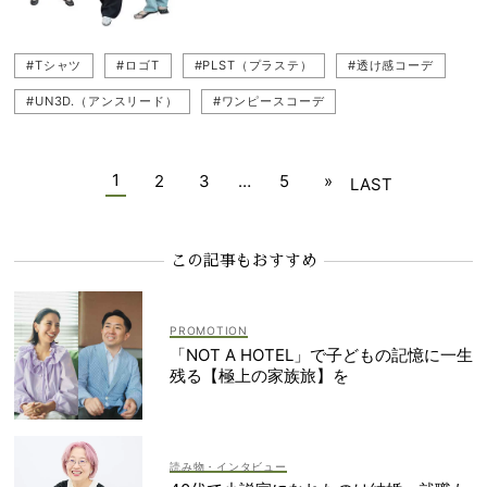
#Tシャツ
#ロゴT
#PLST（プラステ）
#透け感コーデ
#UN3D.（アンスリード）
#ワンピースコーデ
#martinique（マルティニーク）
#MACPHEE（マカフィー）
#貴島明日香
#FRAY I.D（フレイ アイディー）
#デニムコーデ
1
2
3
…
5
»
LAST
#シアートップス（透けトップス）
#パンツコーデ
#スカートコーデ
#Tシャツコーデ
#神山まりあ
この記事もおすすめ
「NOT A HOTEL」で子どもの記憶に一生
残る【極上の家族旅】を
読み物・インタビュー