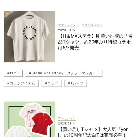
#モノトーン
|
ファッション
コスパブランド
2026.04.17
【H＆M×ステラ】即買い推奨の「名
品Tシャツ」約20年ぶり待望コラボ
は5/7発売
#ロゴT
#Stella McCartney（ステラ・マッカートニー）
#コラボアイテム
#コラボ
#Tシャツ
#H＆M（エイチアンドエム）
#Tシャツコーデ
ファッション
2025.08.14
【買い足しTシャツ】大人気『yor
i』の10周年記念白Tは完売必至！