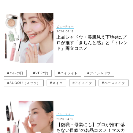
ビューティー
2026.04.13
上品シャドウ・美肌見え下地etc.プ
ロが推す「きちんと感」と「トレン
ド」両立コスメ
#ハレの日
#VERY的
#ハイライト
#アイシャドウ
#SUQQU（スック）
#メイク
#アイメイク
#ベースメイク
#ADDICTION（アディクション）
#DIOR（ディオール）
#トレンドメイク
#コスメ
ビューティー
2026.04.12
【復職・母業にも】プロが推す“落
ちない目線”の名品コスメ！マスカ