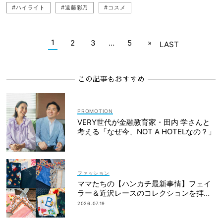
#ハイライト
#遠藤彩乃
#コスメ
1
2
3
…
5
»
LAST
この記事もおすすめ
VERY世代が金融教育家・田内 学さんと
考える「なぜ今、NOT A HOTELなの？」
ファッション
ママたちの【ハンカチ最新事情】フェイ
ラー＆近沢レースのコレクションを拝
見！
2026.07.19