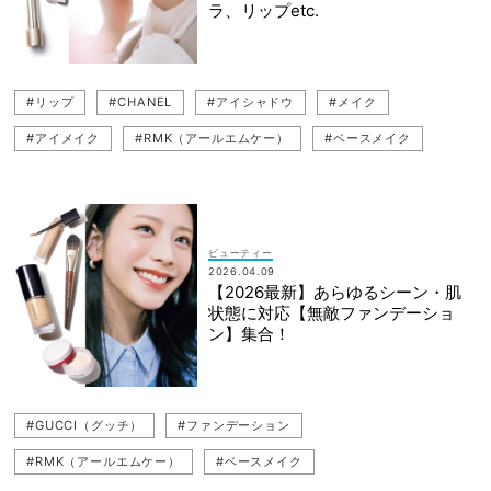
ラ、リップetc.
#リップ
#CHANEL
#アイシャドウ
#メイク
#アイメイク
#RMK（アールエムケー）
#ベースメイク
#マスカラ
#コスメ
#ADDICTION（アディクション）
#VERY的
#ハレの日
ビューティー
2026.04.09
【2026最新】あらゆるシーン・肌
状態に対応【無敵ファンデーショ
ン】集合！
#GUCCI（グッチ）
#ファンデーション
#RMK（アールエムケー）
#ベースメイク