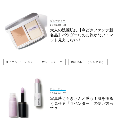
#COSME DECORTE（コスメデコルテ）
#ESTEE LAUDER（エスティ ローダー）
#SUQQU（スック）
#GUERLAIN（ゲラン）
#HERMES（エルメス）
ビューティー
2026.04.08
#Parfums Christian Dior（パルファン・クリスチャン・ディオール）
大人の洗練肌に【今どきファンデ新
名品】パウダーなのに乾かない・マ
ット見えしない！
#ファンデーション
#ベースメイク
#CHANEL（シャネル）
ビューティー
2026.04.07
写真映えもきちんと感も！肌を明る
く見せる「ラベンダー」の使い方っ
て？