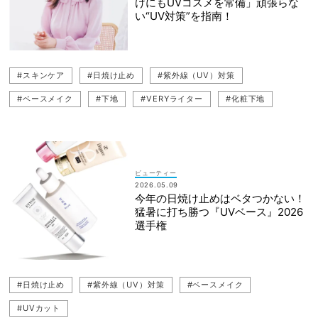
けにもUVコスメを常備」頑張らな
い“UV対策”を指南！
#スキンケア
#日焼け止め
#紫外線（UV）対策
#ベースメイク
#下地
#VERYライター
#化粧下地
#クラウドチームVERY
#UVカット
ビューティー
2026.05.09
今年の日焼け止めはベタつかない！
猛暑に打ち勝つ『UVベース』2026
選手権
#日焼け止め
#紫外線（UV）対策
#ベースメイク
#UVカット