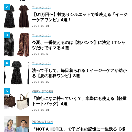
ファッション
【U1万円〜】技ありシルエットで着映える「イージ
ーケアワンピ」4選！
2026.08.01
ファッション
今夏、一番使えるのは【柄パンツ】に決定！Tシャ
ツだけでキマる４選
2026.07.15
ファッション
洗って干して、毎日着られる！イージーケアが助か
る【夏の相棒ワンピ】8選
2026.08.02
VERY STORE
「旅行になに持っていく？」水際にも使える【軽量
トートバッグ】4選
2026.08.01
「NOT A HOTEL」で子どもの記憶に一生残る【極