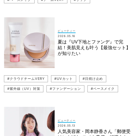
ビューティー
2026.05.16
夏は『UV下地とファンデ』で完
結！美肌見えも叶う【最強セット】
が知りたい
#クラウドチームVERY
#UVカット
#日焼け止め
#紫外線（UV）対策
#ファンデーション
#ベースメイク
#下地
#VERYライター
#化粧下地
ビューティー
2026.05.13
人気美容家・岡本静香さん「郵便受