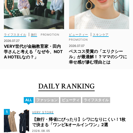
ライフスタイル
|
旅行
ビューティー
|
スキンケア
2026.07.27
VERY世代が金融教育家・田内
2026.07.07
ベスコス受賞の「エリクシー
学さんと考える「なぜ今、NOT
ル」が最適解！？ママのシワに
A HOTELなの？」
幸せ感が滲む理由とは
DAILY RANKING
ALL
ファッション
ビューティ
ライフスタイル
VERY STORE
【旅行・帰省にぴったり】シワになりにくい！1枚
で決まる「ワンピ&オールインワン」2選
2026.08.05