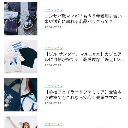
ファッション
コンサバ派ママが「もう５年愛用」習い
事や送迎に頼れる名品バッグって？
2026.07.09
ファッション
【ジル サンダー、マルニetc.】カジュア
ルに自信が持てる！高感度な「映えTシ
ャツ」7選
2026.07.28
ファッション
【学校フェイラー＆ファミリア】受験＆
お教室でもこれなら安心！先輩ママの地
味見えしないネイビー小物
2026.07.28
ビューティー