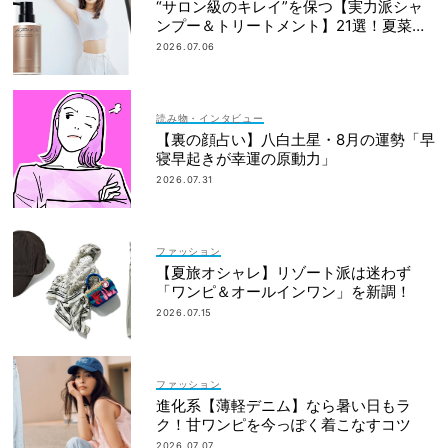
“サロン級のキレイ”を保つ【実力派シャ
ンプー＆トリートメント】21選！夏菜さ
んも愛用
2026.07.06
読み物・インタビュー
【裏の顔占い】八白土星・8月の運勢「早
寝早起きが幸運の原動力」
2026.07.31
ファッション
【夏旅オシャレ】リゾート派は迷わず
「ワンピ＆オールインワン」を新調！
2026.07.15
ファッション
進化系【薄軽デニム】なら暑い日もラ
ク！甘ワンピを今っぽく着こなすコツ
2026.07.07