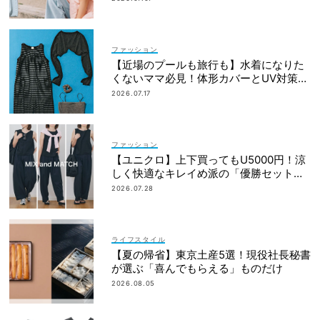
ファッション
【近場のプールも旅行も】水着になりた
くないママ必見！体形カバーとUV対策を
両立するマルチウェア速報
2026.07.17
ファッション
【ユニクロ】上下買ってもU5000円！涼
しく快適なキレイめ派の「優勝セット」
は着回し力も
2026.07.28
ライフスタイル
【夏の帰省】東京土産5選！現役社長秘書
が選ぶ「喜んでもらえる」ものだけ
2026.08.05