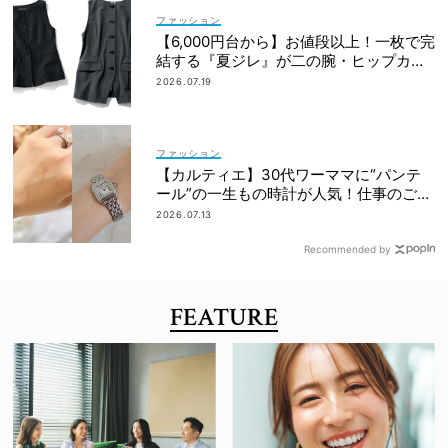
ファッション
【6,000円台から】お値段以上！一枚で完
結する『夏ジレ』が二の腕・ヒップカバ
ーに大活躍
2026.07.19
ファッション
【カルティエ】30代ワーママに“パンテ
ール”の一生もの時計が人気！仕事のご褒
美＆節目買いに
2026.07.13
Recommended by
FEATURE