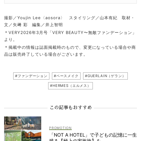
撮影／Youjin Lee〈aosora〉 スタイリング／山本有紀 取材・
文／矢﨑 彩 編集／井上智明
＊VERY2026年3月号「VERY BEAUTY〜無敵ファンデーション」
より。
＊掲載中の情報は誌面掲載時のもので、変更になっている場合や商
品は販売終了している場合がございます。
#ファンデーション
#ベースメイク
#GUERLAIN（ゲラン）
#HERMES（エルメス）
この記事もおすすめ
「NOT A HOTEL」で子どもの記憶に一生
残る【極上の家族旅】を