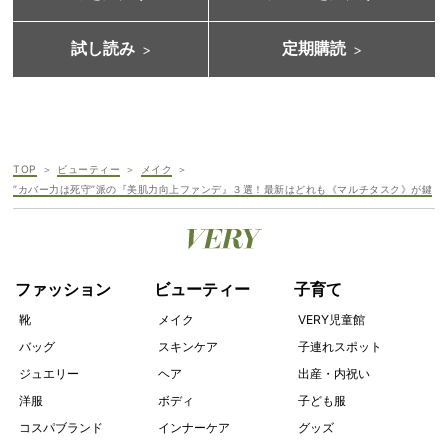
試し読み
定期購読
TOP
ビューティー
メイク
”カバー力は死守”派の『美肌力向上ファンデ』３選！最新はどれも《マルチタスク》が鍵
ファッション
ビューティー
子育て
靴
メイク
VERY児童館
バッグ
スキンケア
子連れスポット
ジュエリー
ヘア
出産・内祝い
洋服
ボディ
子ども服
コスパブランド
インナーケア
グッズ