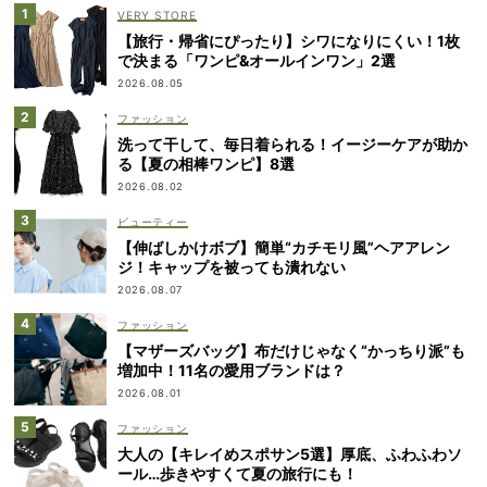
VERY STORE
【旅行・帰省にぴったり】シワになりにくい！1枚
で決まる「ワンピ&オールインワン」2選
2026.08.05
ファッション
洗って干して、毎日着られる！イージーケアが助か
る【夏の相棒ワンピ】8選
2026.08.02
ビューティー
【伸ばしかけボブ】簡単“カチモリ風”ヘアアレン
ジ！キャップを被っても潰れない
2026.08.07
ファッション
【マザーズバッグ】布だけじゃなく“かっちり派”も
増加中！11名の愛用ブランドは？
2026.08.01
ファッション
大人の【キレイめスポサン5選】厚底、ふわふわソ
ール…歩きやすくて夏の旅行にも！