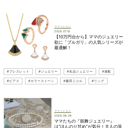
#ピンクコーデ
#武井咲
#一生ものジュエリー
#ブレスレット
ファッション
2026.07.10
【10万円台から】ママのジュエリー
欲に「ブルガリ」の人気シリーズが
最適解！
#ブレスレット
#ジュエリー
#名品ジュエリー
#連載
#ピアス
#カラーストーン
#藤田ニコル
#リング
#ネックレス
#BVLGARI（ブルガリ）
#VERY連載
#一生ものジュエリー
ファッション
2026.06.29
ママたちの『鼓舞ジュエリー』
は“ほんのり甘め”が気分！大人の等