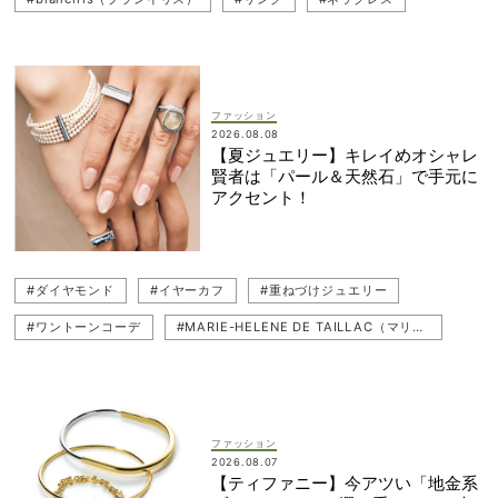
#シルバーアクセ
#モノトーンコーデ
#ブレスレット
#重ねづけジュエリー
#ジュエリー
#スナップ（SNAP）
#ヴィンテージ
ファッション
2026.08.08
【夏ジュエリー】キレイめオシャレ
賢者は「パール＆天然石」で手元に
アクセント！
#ダイヤモンド
#イヤーカフ
#重ねづけジュエリー
#ワントーンコーデ
#MARIE-HELENE DE TAILLAC（マリーエレーヌ ドゥ タイヤック）
#カラーストーン
#リング
#ネックレス
#パールジュエリー
#ジュエリー
#ブレスレット
#スナップ（SNAP）
ファッション
2026.08.07
【ティファニー】今アツい「地金系