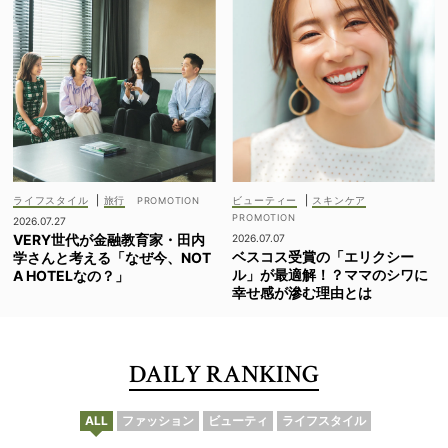
ライフスタイル
|
旅行
ビューティー
|
スキンケア
2026.07.27
VERY世代が金融教育家・田内
2026.07.07
ベスコス受賞の「エリクシー
学さんと考える「なぜ今、NOT
ル」が最適解！？ママのシワに
A HOTELなの？」
幸せ感が滲む理由とは
DAILY RANKING
ALL
ファッション
ビューティ
ライフスタイル