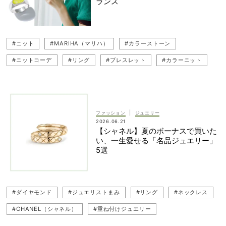
ランス
#ete（エテ）
#CHINO（チノ）
#ジュエリー
#リング
#重ねづけジュエリー
#ニット
#MARIHA（マリハ）
#カラーストーン
#ニットコーデ
#リング
#ブレスレット
#カラーニット
#ヴァンドーム青山（Vendome Aoyama）
#ジュエリー
#カラージュエリー
|
ファッション
ジュエリー
2026.06.21
【シャネル】夏のボーナスで買いた
い、一生愛せる「名品ジュエリー」
5選
#ダイヤモンド
#ジュエリストまみ
#リング
#ネックレス
#CHANEL（シャネル）
#重ね付けジュエリー
#一生ものジュエリー
#ブレスレット
#ジュエリー