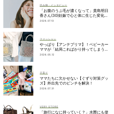
読み物・インタビュー
「お腹のうぶ毛が濃くなって」貴島明日
香さん(30)妊娠で心と体に生じた変化も
「愛しいです」
2026.07.13
ファッション
やっぱり【アンテプリマ】！ベビーカー
ママが「結局こればかり持ってしまう」
納得の理由
2026.05.12
子育て
ママたちに欠かせない【ぐずり対策グッ
ズ】外出先でのピンチを解決！
2026.07.31
VERY STORE
「旅行になに持っていく？」水際にも使