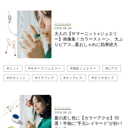
#リング
#ete（エテ）
#ニット
#モチーフジュエリー
#ピアス
#半袖
#重ねづけジュエリー
#イヤリング
#地金ジュエリー
#ダイヤモンド
#ネックレス
#ポロニット
ファッション
2026.06.26
#MARIHA（マリハ）
#HIROTAKA（ヒロタカ）
大人の【サマーニット×ジュエリ
ー】画像集！カラーストーン、大ぶ
#DES PRÉS（デ・プレ）
#パールジュエリー
りピアス…夏おしゃれに効果絶大
#シアートップス（透けトップス）
#ASTRAET（アストラット）
#パールネックレス
#JOHN SMEDLEY（ジョンスメドレー）
#ニット
#モチーフジュエリー
#地金ジュエリー
#ピアス
#ブレスレット
#ポロニット
#イヤリング
#ネックレス
#ダイヤモンド
#HIROTAKA（ヒロタカ）
#MARIHA（マリハ）
#パールジュエリー
#DES PRÉS（デ・プレ）
#パールネックレス
#JOHN SMEDLEY（ジョンスメドレー）
ファッション
2026.06.23
#ブレスレット
#カラーストーン
夏の差し色に【カラーアクセ】10
選！半袖に“手元レイヤード”が好バ
#ヴァンドーム青山（Vendome Aoyama）
#ニットコーデ