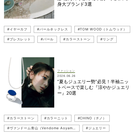
身大ブランド3選
#イヤーカフ
#パールネックレス
#TOM WOOD（トムウッド）
#ブレスレット
#パール
#カラーストーン
#リング
#重ねづけジュエリー
#モチーフジュエリー
#地金ジュエリー
#HIROTAKA（ヒロタカ）
#シルバーアクセ
#ジュエリー
#笹川友里
#ピアス
#パールジュエリー
ファッション
2026.06.26
“夏もジュエリー勢”必見！半袖ニッ
トベースで楽しむ『涼やかジュエリ
ー』20選
#カラーストーン
#カラーニット
#CHINO（チノ）
#ヴァンドーム青山（Vendome Aoyama）
#ジュエリー