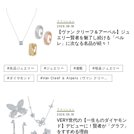
#地金ジュエリー
#ピアス
ファッション
2026.06.18
【ヴァン クリーフ＆アーペル】ジュ
エリー賢者を魅了し続ける「ペル
レ」に次なる名品が続々！
#名品ジュエリー
#ジュエリー
#連載
#地金ジュエリー
#ダイヤモンド
#Van Cleef ＆ Arpels（ヴァン クリーフ＆アーペル）
#藤田ニコル
#リング
#ネックレス
#VERY連載
#一生ものジュエリー
#ブレスレット
ファッション
2026.05.19
VERY世代の【一生ものダイヤモン
ド】デビューに！賢者が「グラフ」
をすすめる理由