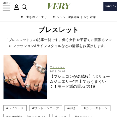
#一生ものジュエリー
#Tシャツ
#紫外線（UV）対策
ブレスレット
「ブレスレット」の記事一覧です。働く女性や子育てに頑張るママ
にファッション&ライフスタイルなどの情報をお届けします。
ファッション
2026.08.09
【ブシュロンが名脇役】“ボリュー
ムジュエリー”同士でもうまくい
く！モード派の重ねづけ術
#レイヤード
#ワントーンコーデ
#私物
#カラーストーン
#blanciris（ブランイリス）
#リング
#ネックレス