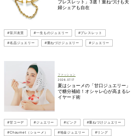
ブレスレット」3選！重ねづけも夫
婦シェアも自在
#笹川友里
#一生ものジュエリー
#ブレスレット
#名品ジュエリー
#重ねづけジュエリー
#ジュエリー
#地金ジュエリー
#ママファッション
#Tiffany ＆ Co（ティファニー）
#ユニセックス
ファッション
2026.07.17
夏はショーメの「甘口ジュエリー」
で糖分補給！オシャレ心が高まるレ
イヤード術
#甘コーデ
#ジュエリー
#ピンク
#重ねづけジュエリー
#Chaumet（ショーメ）
#地金ジュエリー
#リング