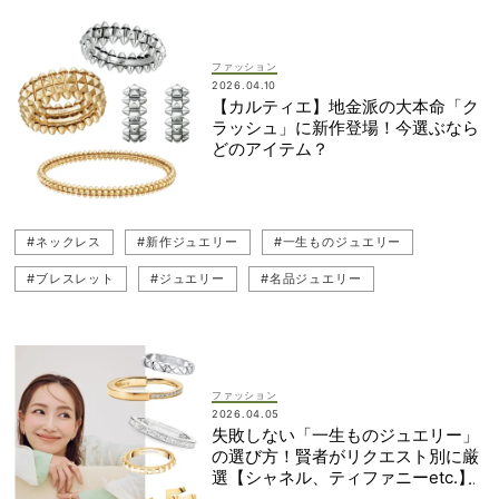
ファッション
2026.04.10
【カルティエ】地金派の大本命「ク
ラッシュ」に新作登場！今選ぶなら
どのアイテム？
#ネックレス
#新作ジュエリー
#一生ものジュエリー
#ブレスレット
#ジュエリー
#名品ジュエリー
#スタイリスト
#桐谷美玲
#イヤリング
#Cartier（カルティエ）
#重ねづけジュエリー
#カラーストーン
#地金ジュエリー
#リング
ファッション
2026.04.05
失敗しない「一生ものジュエリー」
の選び方！賢者がリクエスト別に厳
選【シャネル、ティファニーetc.】