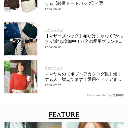
える【軽量トートバッグ】4選
2026.08.01
ファッション
【マザーズバッグ】布だけじゃなく“かっ
ちり派”も増加中！11名の愛用ブランド
は？
2026.08.01
ビューティー
ママたちの【ボブヘアカタログ集】短く
する人、増えてます！愛用ヘアケアまで
全部見せ
2026.07.07
Recommended by
FEATURE