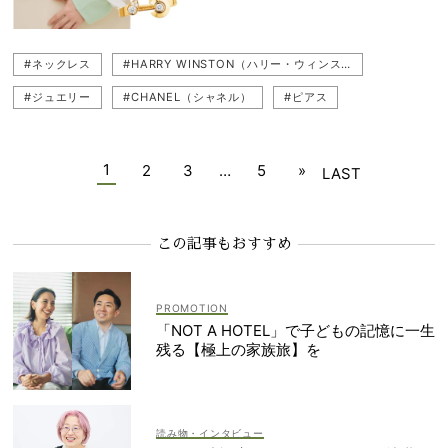
#ネックレス
#HARRY WINSTON（ハリー・ウィンストン）
#ジュエリー
#CHANEL（シャネル）
#ピアス
#FRED（フレッド）
#重ねづけジュエリー
#辻元舞
#SWAROVSKI‎（スワロフスキー）
#地金ジュエリー
1
2
3
…
5
»
LAST
#ダイヤモンド
#夫婦
#ジュエリストまみ
#Tiffany ＆ Co（ティファニー）
#POMELLATO（ポメラート）
この記事もおすすめ
#PANDORA（パンドラ）
#Boucheron（ブシュロン）
#Chopard（ショパール)
#カラーストーン
#パールネックレス
「NOT A HOTEL」で子どもの記憶に一生
#リング
#一生ものジュエリー
#モチーフジュエリー
残る【極上の家族旅】を
#ブレスレット
#名品ジュエリー
読み物・インタビュー