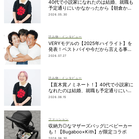
40代で小説家になれたのは結婚、就職も
予定通りにいかなかったから【朝倉かす
みさん】
2026.05.30
読み物・インタビュー
VERYモデルの【2025年ハイライト】を
発表！ベストバイや今だから言える事件
簿も大公開
2026.07.27
読み物・インタビュー
【直木賞ノミネート！】40代で小説家に
なれたのは結婚、就職も予定通りにいか
なかったから｜朝倉かすみさん
2026.06.15
ファッション
収納力◎なマザーズバッグにベビーカー
も！【Bugaboo×Kith】が限定コラボ
2026.06.30