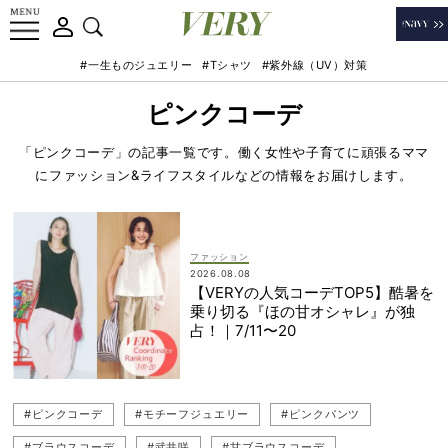
#一生ものジュエリー
#Tシャツ
#紫外線（UV）対策
ピンクコーデ
「ピンクコーデ」の記事一覧です。働く女性や子育てに頑張るママ
にファッション&ライフスタイルなどの情報をお届けします。
ファッション
2026.08.08
【VERYの人気コーデTOP5】酷暑を
乗り切る『ほの甘オシャレ』が独
占！｜7/11〜20
#ピンクコーデ
#モチーフジュエリー
#ピンクパンツ
#ブラウスコーデ
#武井咲
#甘ブラウスコーデ