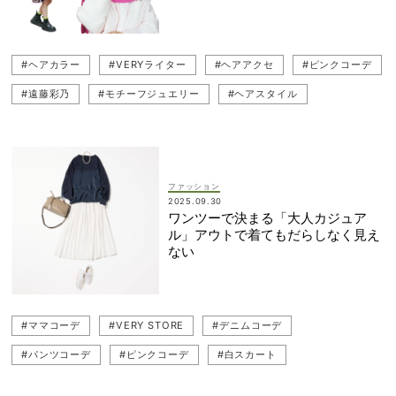
#ヘアカラー
#VERYライター
#ヘアアクセ
#ピンクコーデ
#遠藤彩乃
#モチーフジュエリー
#ヘアスタイル
#ヘアクリップ
#ジュエリー
#コスメ
#美容ライター
#ヘアケア
#カチューシャ
#ピンクアイテム
ファッション
2025.09.30
ワンツーで決まる「大人カジュア
ル」アウトで着てもだらしなく見え
ない
#ママコーデ
#VERY STORE
#デニムコーデ
#パンツコーデ
#ピンクコーデ
#白スカート