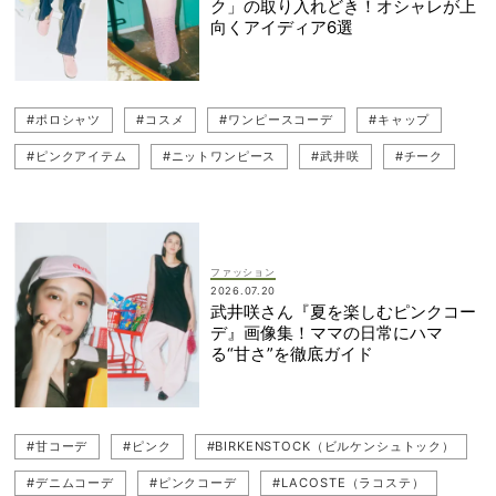
ク」の取り入れどき！オシャレが上
向くアイディア6選
#ポロシャツ
#コスメ
#ワンピースコーデ
#キャップ
#ピンクアイテム
#ニットワンピース
#武井咲
#チーク
#キャップコーデ
#SNIDEL（スナイデル）
#サンダルコーデ
#ピンク
#ワンピコーデ
#デニムコーデ
#甘コーデ
#ピンクコーデ
#BIRKENSTOCK（ビルケンシュトック）
ファッション
2026.07.20
#Tシャツコーデ
#ピンクパンツ
#LACOSTE（ラコステ）
武井咲さん『夏を楽しむピンクコー
デ』画像集！ママの日常にハマ
#PRADA（プラダ）
る“甘さ”を徹底ガイド
#甘コーデ
#ピンク
#BIRKENSTOCK（ビルケンシュトック）
#デニムコーデ
#ピンクコーデ
#LACOSTE（ラコステ）