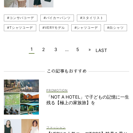
#コンサバコーデ
#バイカーパンツ
#スタイリスト
#Tシャツコーデ
#VERYモデル
#シャツコーデ
#白シャツ
#ハーフパンツ
#ママコーデ
#カラーコーデ
#白シャツコーデ
#パンツコーデ
#石関靖子
1
2
3
…
5
»
LAST
#ジャケットコーデ
#パステルカラー
#コンサバ
#笹川友里
#スカートコーデ
#カラーパンツコーデ
#ピンクコーデ
この記事もおすすめ
「NOT A HOTEL」で子どもの記憶に一生
残る【極上の家族旅】を
ファッション