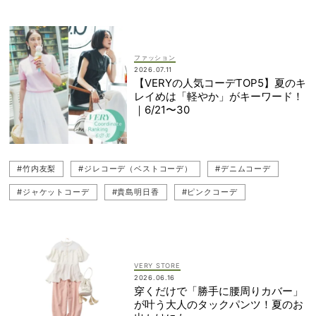
#一生ものジュエリー
#ブレスレット
#甘コーデ
#ジュエリー
ファッション
2026.07.11
【VERYの人気コーデTOP5】夏のキ
レイめは「軽やか」がキーワード！
｜6/21〜30
#竹内友梨
#ジレコーデ（ベストコーデ）
#デニムコーデ
#ジャケットコーデ
#貴島明日香
#ピンクコーデ
#ポロシャツ
#Tシャツコーデ
#ドット柄コーデ
#人気コーデランキング
#ピンクアイテム
#武井咲
#笹川友里
VERY STORE
2026.06.16
穿くだけで「勝手に腰周りカバー」
が叶う大人のタックパンツ！夏のお