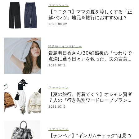
ファッション
【ユニクロ】ママの夏を涼しくする「正
解パンツ」地元＆旅行におすすめは？
2026.08.02
読み物・インタビュー
貴島明日香さん(30)妊娠後の「つわりで
点滴に通う日々」を救った、夫の言葉と
朝マック
2026.07.13
ファッション
【夏の旅行、何着てく？】オシャレ賢者
７人の『行き先別ワードローブプラン』
大公開！
2026.07.19
ファッション
【テンベア】“ギンガムチェック”は見つ