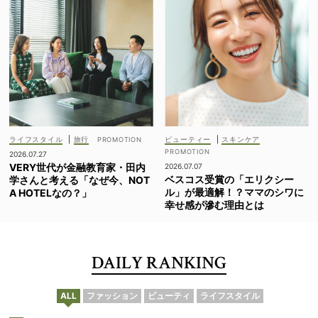
ライフスタイル
|
旅行
ビューティー
|
スキンケア
2026.07.27
VERY世代が金融教育家・田内
2026.07.07
ベスコス受賞の「エリクシー
学さんと考える「なぜ今、NOT
ル」が最適解！？ママのシワに
A HOTELなの？」
幸せ感が滲む理由とは
DAILY RANKING
ALL
ファッション
ビューティ
ライフスタイル