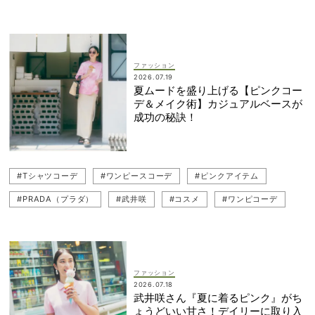
#Tシャツコーデ
#ポロシャツ
#ニットワンピコーデ
#PRADA（プラダ）
#ワンピースコーデ
#コスメ
#武井咲
#キャップコーデ
#チーク
#サンダルコーデ
ファッション
2026.07.19
#SNIDEL（スナイデル）
夏ムードを盛り上げる【ピンクコー
デ＆メイク術】カジュアルベースが
成功の秘訣！
#Tシャツコーデ
#ワンピースコーデ
#ピンクアイテム
#PRADA（プラダ）
#武井咲
#コスメ
#ワンピコーデ
#甘コーデ
#チーク
#SNIDEL（スナイデル）
#ピンク
#ニットワンピース
#ピンクコーデ
ファッション
2026.07.18
武井咲さん『夏に着るピンク』がち
ょうどいい甘さ！デイリーに取り入