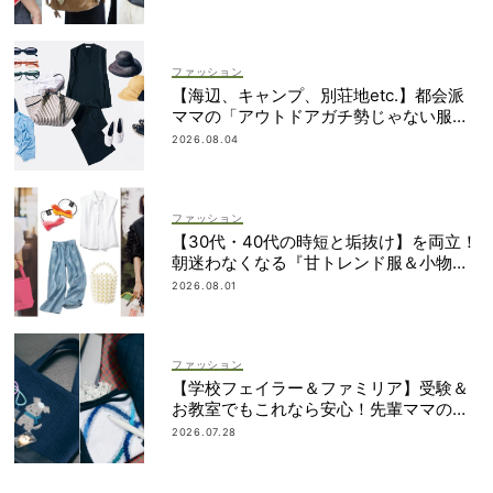
ファッション
【海辺、キャンプ、別荘地etc.】都会派
ママの「アウトドアガチ勢じゃない服と
小物」集めました！
2026.08.04
ファッション
【30代・40代の時短と垢抜け】を両立！
朝迷わなくなる『甘トレンド服＆小物』
最旬カタログ
2026.08.01
ファッション
【学校フェイラー＆ファミリア】受験＆
お教室でもこれなら安心！先輩ママの地
味見えしないネイビー小物
2026.07.28