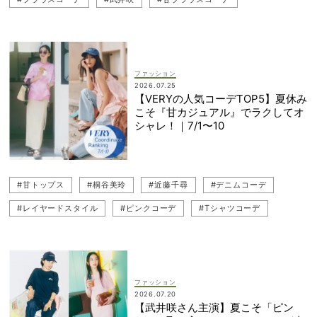
#重ねづけジュエリー
#ジュエリー
#神山まりあ
#サングラス
#辻元舞
#近藤千尋
#デニムコーデ
#パンツコーデ
ファッション
2026.07.25
【VERYの人気コーデTOP5】夏休み
こそ『甘カジュアル』でラクしてオ
シャレ！｜7/1〜10
#甘トップス
#桐谷美玲
#近藤千尋
#デニムコーデ
#レイヤードスタイル
#ピンクコーデ
#Tシャツコーデ
#人気コーデランキング
#ワンピースコーデ
#武井咲
#夏休み
#笹川友里
ファッション
2026.07.20
【武井咲さん主演】夏こそ「ピン