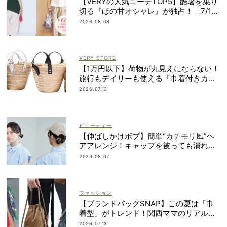
【VERYの人気コーデTOP5】酷暑を乗り
切る『ほの甘オシャレ』が独占！｜7/1
1〜20
2026.08.08
VERY STORE
【1万円以下】荷物が丸見えにならない！
旅行もデイリーも使える『巾着付きカゴ
バッグ』
2026.07.13
ビューティー
【伸ばしかけボブ】簡単“カチモリ風”ヘ
アアレンジ！キャップを被っても潰れな
い
2026.08.07
ファッション
【ブランドバッグSNAP】この夏は「巾
着型」がトレンド！関西ママのリアルコ
ーデ3選
2026.07.13