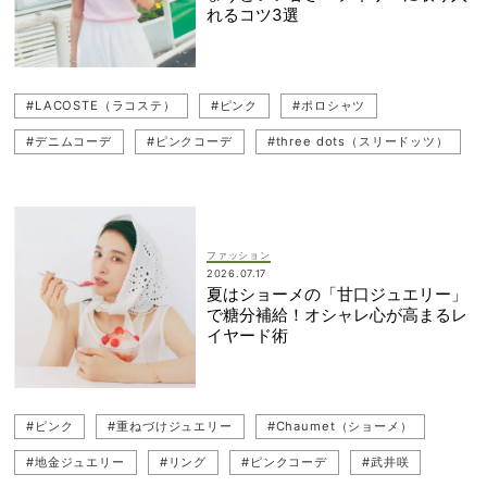
れるコツ3選
#LACOSTE（ラコステ）
#ピンク
#ポロシャツ
#デニムコーデ
#ピンクコーデ
#three dots（スリードッツ）
#武井咲
#サンダルコーデ
#甘コーデ
#BIRKENSTOCK（ビルケンシュトック）
ファッション
2026.07.17
夏はショーメの「甘口ジュエリー」
で糖分補給！オシャレ心が高まるレ
イヤード術
#ピンク
#重ねづけジュエリー
#Chaumet（ショーメ）
#地金ジュエリー
#リング
#ピンクコーデ
#武井咲