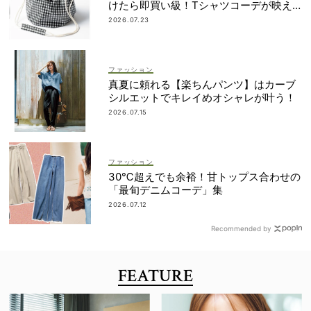
けたら即買い級！Tシャツコーデが映え
る「夏の相棒バッグ」3選
2026.07.23
ファッション
真夏に頼れる【楽ちんパンツ】はカーブ
シルエットでキレイめオシャレが叶う！
2026.07.15
ファッション
30℃超えでも余裕！甘トップス合わせの
「最旬デニムコーデ」集
2026.07.12
Recommended by
FEATURE