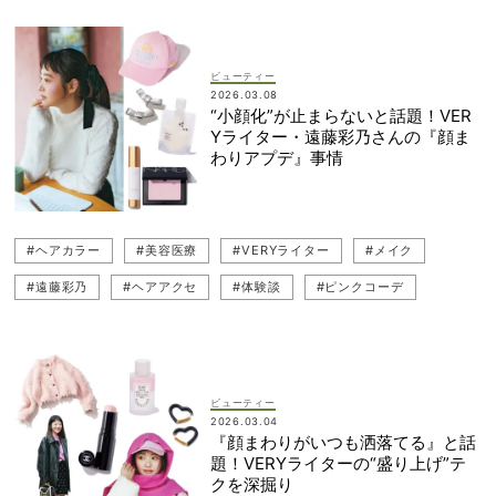
ビューティー
2026.03.08
“小顔化”が止まらないと話題！VER
Yライター・遠藤彩乃さんの『顔ま
わりアプデ』事情
#ヘアカラー
#美容医療
#VERYライター
#メイク
#遠藤彩乃
#ヘアアクセ
#体験談
#ピンクコーデ
#ジュエリー
#ヘアスタイル
#コスメ
#ピアス
#美容ライター
#ヘアケア
#ピンクアイテム
ビューティー
2026.03.04
『顔まわりがいつも洒落てる』と話
題！VERYライターの“盛り上げ”テ
クを深掘り