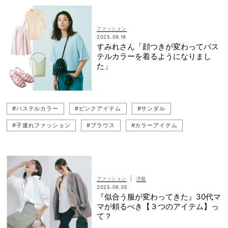
ファッション
2025.09.19
すみれさん「顔つきが変わってパス
テルカラーを着るようになりまし
た」
#パステルカラー
#ピンクアイテム
#サンダル
#子連れファッション
#ブラウス
#カラーアイテム
#ママファッション
#ブルー
#すみれ
#イエロー
#カラーコーデ
#ピンクコーデ
#ショルダーバッグ
|
ファッション
洋服
2025.08.05
『似合う服が変わってきた』30代マ
マが頼るべき【３つのアイテム】っ
て？