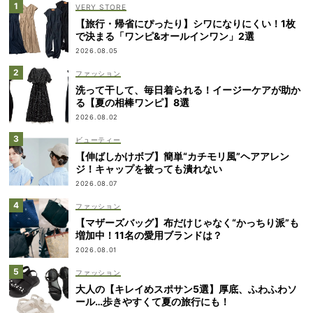
VERY STORE
【旅行・帰省にぴったり】シワになりにくい！1枚
で決まる「ワンピ&オールインワン」2選
2026.08.05
ファッション
洗って干して、毎日着られる！イージーケアが助か
る【夏の相棒ワンピ】8選
2026.08.02
ビューティー
【伸ばしかけボブ】簡単“カチモリ風”ヘアアレン
ジ！キャップを被っても潰れない
2026.08.07
ファッション
【マザーズバッグ】布だけじゃなく“かっちり派”も
増加中！11名の愛用ブランドは？
2026.08.01
ファッション
大人の【キレイめスポサン5選】厚底、ふわふわソ
ール…歩きやすくて夏の旅行にも！