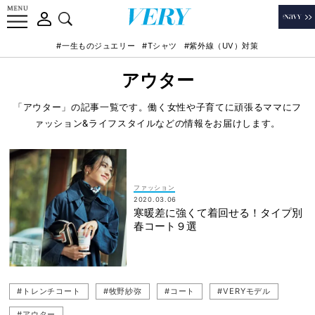
#一生ものジュエリー
#Tシャツ
#紫外線（UV）対策
アウター
「アウター」の記事一覧です。働く女性や子育てに頑張るママにフ
ァッション&ライフスタイルなどの情報をお届けします。
ファッション
2020.03.06
寒暖差に強くて着回せる！タイプ別
春コート９選
#トレンチコート
#牧野紗弥
#コート
#VERYモデル
#アウター