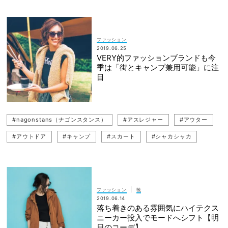
#30代ファッション
ファッション
2019.06.25
VERY的ファッションブランドも今
季は「街とキャンプ兼用可能」に注
目
#nagonstans（ナゴンスタンス）
#アスレジャー
#アウター
#アウトドア
#キャンプ
#スカート
#シャカシャカ
#emmi（エミ）
|
ファッション
靴
2019.06.14
落ち着きのある雰囲気にハイテクス
ニーカー投入でモードへシフト【明
日のコーデ】