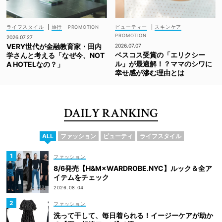
ライフスタイル
|
旅行
ビューティー
|
スキンケア
2026.07.27
VERY世代が金融教育家・田内
2026.07.07
ベスコス受賞の「エリクシー
学さんと考える「なぜ今、NOT
ル」が最適解！？ママのシワに
A HOTELなの？」
幸せ感が滲む理由とは
DAILY RANKING
ALL
ファッション
ビューティ
ライフスタイル
ファッション
8/6発売【H&M×WARDROBE.NYC】ルック＆全ア
イテムをチェック
2026.08.04
ファッション
洗って干して、毎日着られる！イージーケアが助か