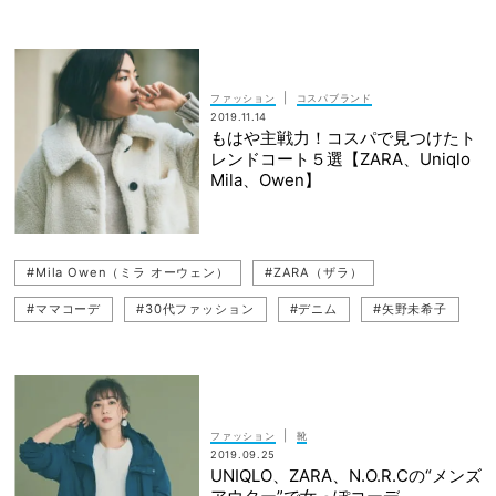
#THE NORTH FACE（ザ・ノース・フェイス）
#スカート
#スポーティ
#ママコーデ
#30代ファッション
|
ファッション
コスパブランド
2019.11.14
もはや主戦力！コスパで見つけたト
レンドコート５選【ZARA、Uniqlo
Mila、Owen】
#Mila Owen（ミラ オーウェン）
#ZARA（ザラ）
#ママコーデ
#30代ファッション
#デニム
#矢野未希子
#コート
#通勤コーデ
#VERYモデル
#デニムコーデ
#コスパ
#UNIQLO（ユニクロ）
#コスパブランド
#アウター
#Uniqlo U（ユニクロ ユー）
|
ファッション
靴
2019.09.25
UNIQLO、ZARA、N.O.R.Cの“メンズ