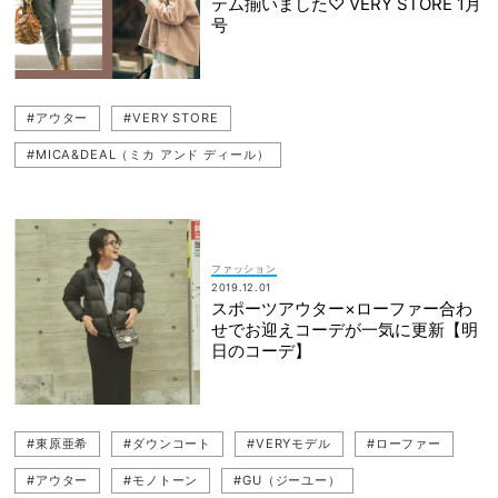
テム揃いました♡ VERY STORE 1月
#YOKO CHAN（ヨーコチャン）
#コート
#クリス-ウェブ 佳子
号
#VERYモデル
#アウター
#VERY STORE
#MICA&DEAL（ミカ アンド ディール）
ファッション
2019.12.01
スポーツアウター×ローファー合わ
せでお迎えコーデが一気に更新【明
日のコーデ】
#東原亜希
#ダウンコート
#VERYモデル
#ローファー
#アウター
#モノトーン
#GU（ジーユー）