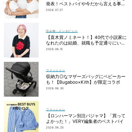
発表！ベストバイや今だから言える事件
簿も大公開
2026.07.27
読み物・インタビュー
【直木賞ノミネート！】40代で小説家に
なれたのは結婚、就職も予定通りにいか
なかったから｜朝倉かすみさん
2026.06.15
ファッション
収納力◎なマザーズバッグにベビーカー
も！【Bugaboo×Kith】が限定コラボ
2026.06.30
ファッション
【ロンハーマン別注パジャマ】「買って
よかった！」VERY編集者のベストバイ
2026.06.25