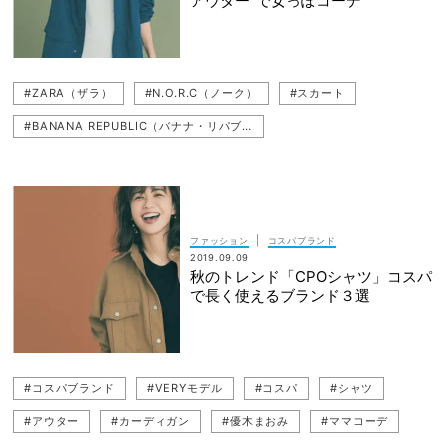
アウター”で女っぽコーデ
#ZARA（ザラ）
#N.O.R.C（ノーク）
#スカート
#BANANA REPUBLIC（バナナ・リパブリック）
#UNITED ARROWS（ユナイテッドアローズ）
#アスレジャー
#シャカシャカ
#スニーカー
#ママコーデ
#VERYモデル
#30代ファッション
#コスパ
#メンズ服
|
ファッション
コスパブランド
#UNIQLO（ユニクロ）
#UNITED TOKYO（ユナイテッド トウキョウ）
2019.09.09
秋のトレンド「CPOシャツ」コスパ
#アウター
#PUBLIC TOKYO（パブリックトウキョウ）
で長く使えるブランド３選
#ワンピース
#Nike（ナイキ）
#優木まおみ
#コスパブランド
#VERYモデル
#コスパ
#シャツ
#アウター
#カーディガン
#優木まおみ
#ママコーデ