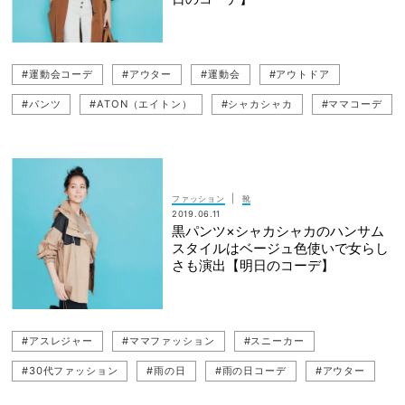
#運動会コーデ
#アウター
#運動会
#アウトドア
#パンツ
#ATON（エイトン）
#シャカシャカ
#ママコーデ
#ママファッション
#アスレジャー
#30代ファッション
#スニーカー
#雨の日コーデ
#雨の日
|
ファッション
靴
2019.06.11
黒パンツ×シャカシャカのハンサム
スタイルはベージュ色使いで女らし
さも演出【明日のコーデ】
#アスレジャー
#ママファッション
#スニーカー
#30代ファッション
#雨の日
#雨の日コーデ
#アウター
#運動会コーデ
#運動会
#黒パンツ
#アウトドア