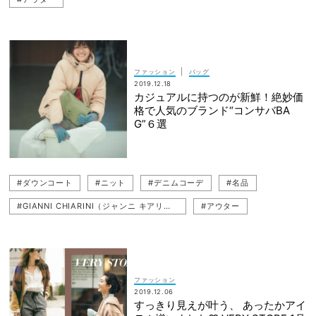
|
ファッション
バッグ
2019.12.18
カジュアルに持つのが新鮮！絶妙価
格で人気のブランド“コンサバBA
G”６選
#ダウンコート
#ニット
#デニムコーデ
#名品
#GIANNI CHIARINI（ジャンニ キアリーニ）
#アウター
#白パンツ
#カーディガン
#パーカ（フーディ）
#OAD NEW YORK （オーエーディー ニューヨーク）
#パンツ
#デニム
#CONVERSE（コンバース）
#ブランド
ファッション
2019.12.06
#VASIC（ヴァジック）
#バッグ
すっきり見えが叶う、 あったかアイ