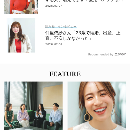
全部見せ
2026.07.07
読み物・インタビュー
仲里依紗さん「23歳で結婚、出産。正
直、不安しかなかった」
2026.07.08
Recommended by
FEATURE