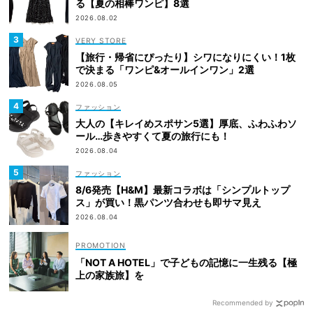
る【夏の相棒ワンピ】8選
2026.08.02
VERY STORE
【旅行・帰省にぴったり】シワになりにくい！1枚
で決まる「ワンピ&オールインワン」2選
2026.08.05
ファッション
大人の【キレイめスポサン5選】厚底、ふわふわソ
ール…歩きやすくて夏の旅行にも！
2026.08.04
ファッション
8/6発売【H&M】最新コラボは「シンプルトップ
ス」が買い！黒パンツ合わせも即サマ見え
2026.08.04
「NOT A HOTEL」で子どもの記憶に一生残る【極
上の家族旅】を
Recommended by