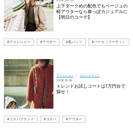
2019.03.23
上下ダークめの配色でもベージュの
軽アウターなら春っぽカジュアルに
【明日のコーデ】
#アスレジャー
#アウター
#黒パンツ
#パーカ（フーディ）
|
ファッション
コスパブランド
2018.10.19
トレンドお試しコートは1万円台で
探せ！
#コスパブランド
#コスパ
#アウター