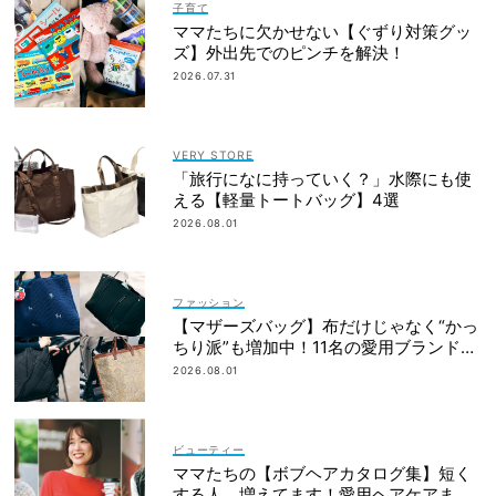
子育て
ママたちに欠かせない【ぐずり対策グッ
ズ】外出先でのピンチを解決！
2026.07.31
VERY STORE
「旅行になに持っていく？」水際にも使
える【軽量トートバッグ】4選
2026.08.01
ファッション
【マザーズバッグ】布だけじゃなく“かっ
ちり派”も増加中！11名の愛用ブランド
は？
2026.08.01
ビューティー
ママたちの【ボブヘアカタログ集】短く
する人、増えてます！愛用ヘアケアまで