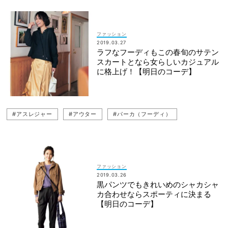
#黒パンツコーデ
#ブルゾン
#パンツ
#シャカシャカ
#ママコーデ
ファッション
2019.03.27
ラフなフーディもこの春旬のサテン
スカートとなら女らしいカジュアル
に格上げ！【明日のコーデ】
#アスレジャー
#アウター
#パーカ（フーディ）
ファッション
2019.03.26
黒パンツでもきれいめのシャカシャ
カ合わせならスポーティに決まる
【明日のコーデ】