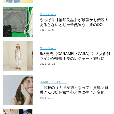
ファッション
やっぱり【無印良品】が最強かも伝説！
あるとないとじゃ全然違う「旅のQOL爆
上げアイテム」
2026.07.23
ファッション
6/3発売【CARAMEL×ZARA】に大人向け
ラインが登場！夏のレジャー・旅行にも
おすすめ
2026.06.02
読み物・インタビュー
「お腹のうぶ毛が濃くなって」貴島明日
香さん(30)妊娠で心と体に生じた変化も
「愛しいです」
2026.07.13