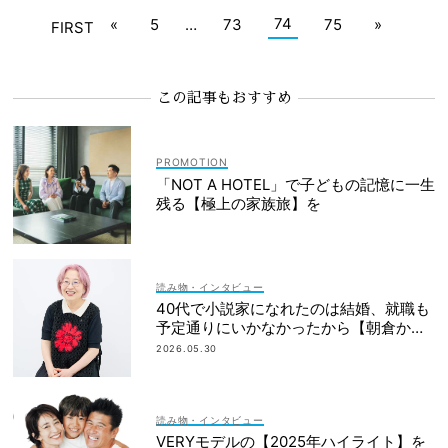
74
«
5
…
73
75
»
FIRST
この記事もおすすめ
「NOT A HOTEL」で子どもの記憶に一生
残る【極上の家族旅】を
読み物・インタビュー
40代で小説家になれたのは結婚、就職も
予定通りにいかなかったから【朝倉かす
みさん】
2026.05.30
読み物・インタビュー
VERYモデルの【2025年ハイライト】を