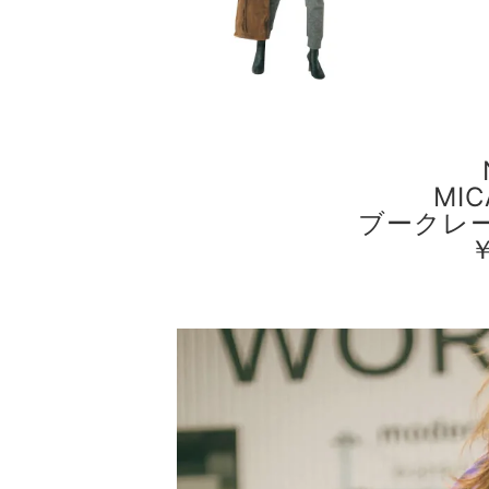
MIC
ブークレ
￥