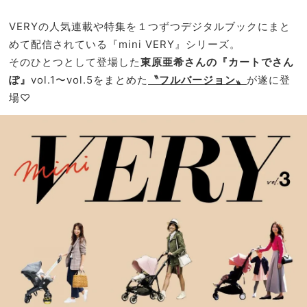
んで
家族
もら
旅】
VERYの人気連載や特集を１つずつデジタルブックにまと
え
を
めて配信されている『mini VERY』シリーズ。
る」
そのひとつとして登場した
東原亜希さんの『カートでさん
もの
だけ
ぽ』
vol.1〜vol.5をまとめた
〝フルバージョン〟
が遂に登
場♡