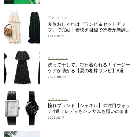
ファッション
夏旅おしゃれは『ワンピ＆セットアッ
プ』で完結！着映え目線で読者が新調し
たのは？
2026.07.10
ファッション
洗って干して、毎日着られる！イージー
ケアが助かる【夏の相棒ワンピ】8選
2026.08.02
ファッション
憧れブランド【シャネル】の注目ウォッ
チ4選！レディもハンサムも思いのまま
2026.07.17