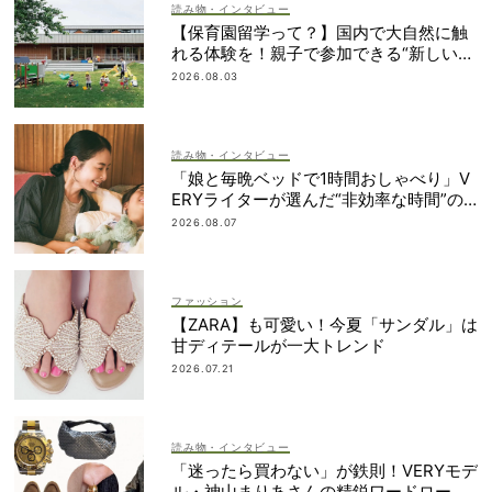
読み物・インタビュー
【保育園留学って？】国内で大自然に触
れる体験を！親子で参加できる“新しい選
択肢”
2026.08.03
読み物・インタビュー
「娘と毎晩ベッドで1時間おしゃべり」V
ERYライターが選んだ“非効率な時間”の
使い方
2026.08.07
ファッション
【ZARA】も可愛い！今夏「サンダル」は
甘ディテールが一大トレンド
2026.07.21
読み物・インタビュー
「迷ったら買わない」が鉄則！VERYモデ
ル・神山まりあさんの精鋭ワードローブ1