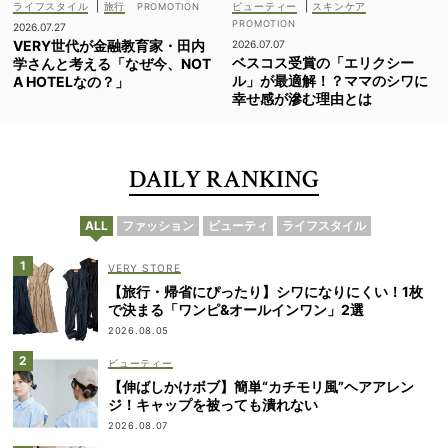
ライフスタイル
|
旅行
ビューティー
|
スキンケア
2026.07.27
VERY世代が金融教育家・田内
2026.07.07
ベスコス受賞の「エリクシー
学さんと考える「なぜ今、NOT
ル」が最適解！？ママのシワに
A HOTELなの？」
幸せ感が滲む理由とは
DAILY RANKING
ALL
ファッション
ビューティ
ライフスタイル
VERY STORE
【旅行・帰省にぴったり】シワになりにくい！1枚
で決まる「ワンピ&オールインワン」2選
2026.08.05
ビューティー
【伸ばしかけボブ】簡単“カチモリ風”ヘアアレン
ジ！キャップを被っても潰れない
2026.08.07