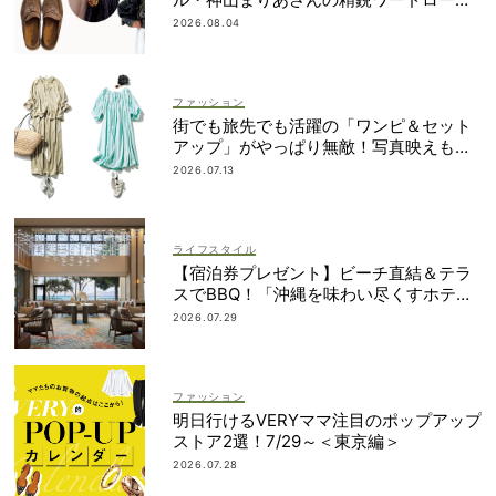
2選
2026.08.04
ファッション
街でも旅先でも活躍の「ワンピ＆セット
アップ」がやっぱり無敵！写真映えも着
回し力も◎
2026.07.13
ライフスタイル
【宿泊券プレゼント】ビーチ直結＆テラ
スでBBQ！「沖縄を味わい尽くすホテ
ル」2段ベッドやコネクティングルームも
2026.07.29
ファッション
明日行けるVERYママ注目のポップアップ
ストア2選！7/29～＜東京編＞
2026.07.28