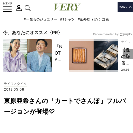
#一生ものジュエリー
#Tシャツ
#紫外線（UV）対策
今、あなたにオススメ〈PR〉
Recommended by
ライフスタイル
「N
【夏
OT
の帰
A
省】
HO
東京
2026
TEL
.08.0
土産
5
」で
5
ライフスタイル
子ど
選！
2018.05.08
もの
現役
記憶
東原亜希さんの「カートでさんぽ」フルバ
社長
に一
秘書
ージョンが登場♡
生残
が選
る
ぶ
【極
「喜
上の