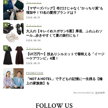
ファッション
【マザーズバッグ】布だけじゃなく“かっちり派”も
増加中！11名の愛用ブランドは？
2026.08.01
ファッション
大人の【キレイめスポサン5選】厚底、ふわふわソ
ール…歩きやすくて夏の旅行にも！
2026.08.04
ファッション
【U1万円〜】技ありシルエットで着映える「イージ
ーケアワンピ」4選！
2026.08.01
「NOT A HOTEL」で子どもの記憶に一生残る【極
上の家族旅】を
Recommended by
FOLLOW US