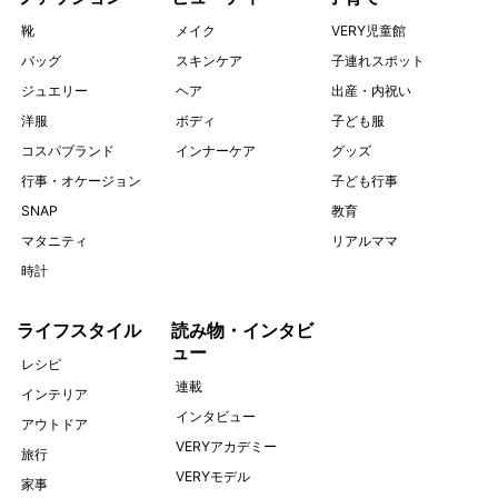
靴
メイク
VERY児童館
バッグ
スキンケア
子連れスポット
ジュエリー
ヘア
出産・内祝い
洋服
ボディ
子ども服
コスパブランド
インナーケア
グッズ
行事・オケージョン
子ども行事
SNAP
教育
マタニティ
リアルママ
時計
ライフスタイル
読み物・インタビ
ュー
レシピ
連載
インテリア
インタビュー
アウトドア
VERYアカデミー
旅行
VERYモデル
家事