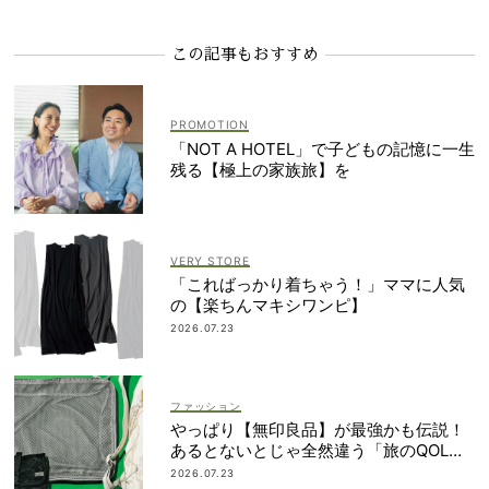
この記事もおすすめ
「NOT A HOTEL」で子どもの記憶に一生
残る【極上の家族旅】を
VERY STORE
「こればっかり着ちゃう！」ママに人気
の【楽ちんマキシワンピ】
2026.07.23
ファッション
やっぱり【無印良品】が最強かも伝説！
あるとないとじゃ全然違う「旅のQOL爆
上げアイテム」
2026.07.23