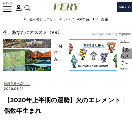
#一生ものジュエリー
#Tシャツ
#紫外線（UV）対策
今、あなたにオススメ〈PR〉
Recommended by
あおきさん占い。
「N
【あ
OT
おき
A
さん
HO
占
2026
TEL
.07.3
い。
1
」で
】
あおきさん占い。
子ど
202
2020.01.01
もの
6年
記憶
【2020年上半期の運勢】火のエレメント｜
8月
に一
のエ
偶数年生まれ
生残
レメ
る
ント
【極
別運
上の