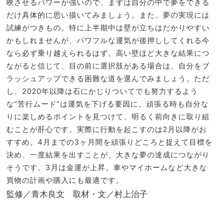
映させるパワーが強いので、まずは自分の中で夢をできる
だけ具体的に思い描いてみましょう。また、夢の実現には
試練がつきもの。特に上半期中は壁が立ちはだかりやすい
かもしれませんが、パワフルな運気が後押ししてくれる今
なら必ず乗り越えられるはず。高い壁ほど大きな結果につ
ながると信じて、目の前に選択肢がある場合は、自分をブ
ラッシュアップできる困難な道を選んでみましょう。ただ
し、2020年以降は石にかじりついてでも努力するよう
な“苦行ムード”は運気を下げる要因に。頑張る時も自分な
りに楽しめるポイントを見つけて、明るく前向きに取り組
むことが肝心です。実際に行動を起こすのは2月以降がお
すすめ。4月までの3ヶ月間を頑張りどころと捉えて目標を
決め、一度結果を出すことが、大きな夢の達成につながり
そうです。3月は金運が上昇。車やマイホームなど大きな
買物の計画や購入にも最適です。
監修／青木良文 取材・文／村上治子