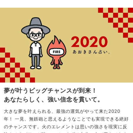
勢＜
家族
開運
旅】
アク
を
ショ
ン、
ラッ
キー
カラ
ー、
ラッ
キー
ファ
ッシ
ョン
夢が叶うビッグチャンスが到来！
＞
あなたらしく、強い信念を貫いて。
大きな夢を叶えられる、最強の運気がやって来た2020
年！ 一見、無鉄砲と思えるようなことでも実現できる絶好
のチャンスです。火のエレメントは思いの強さを現実に反