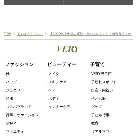
TOP
あおきさん占い。
【2020年上半期の運勢】火のエレメント｜偶数年生まれ
ファッション
ビューティー
子育て
靴
メイク
VERY児童館
バッグ
スキンケア
子連れスポット
ジュエリー
ヘア
出産・内祝い
洋服
ボディ
子ども服
コスパブランド
インナーケア
グッズ
行事・オケージョン
子ども行事
SNAP
教育
マタニティ
リアルママ