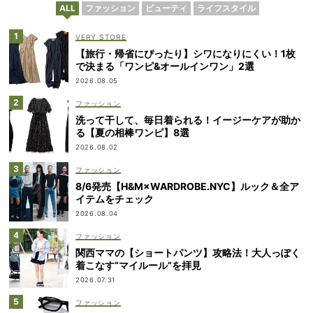
ALL
ファッション
ビューティ
ライフスタイル
VERY STORE
【旅行・帰省にぴったり】シワになりにくい！1枚
で決まる「ワンピ&オールインワン」2選
2026.08.05
ファッション
洗って干して、毎日着られる！イージーケアが助か
る【夏の相棒ワンピ】8選
2026.08.02
ファッション
8/6発売【H&M×WARDROBE.NYC】ルック＆全ア
イテムをチェック
2026.08.04
ファッション
関西ママの【ショートパンツ】攻略法！大人っぽく
着こなす“マイルール”を拝見
2026.07.31
ファッション