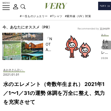
#一生ものジュエリー
#Tシャツ
#紫外線（UV）対策
今、あなたにオススメ〈PR〉
Recommended by
あおきさん占い。
「N
【火
OT
のエ
A
レメ
HO
ント
2026
TEL
.07.13
｜奇
」で
数年
あおきさん占い。
子ど
生ま
2021.01.01
もの
れ】
記憶
水のエレメント（奇数年生まれ） 2021年1
202
に一
6年
／1〜1／31の運勢 体調を万全に整え、気力
生残
下半
る
を充実させて
期の
【極
運勢
上の