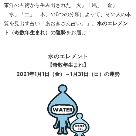
「無
東洋の占術から生み出された「火」「風」「金」
家族
理し
旅】
「水」「土」「木」の6つの分類によって、その人の本
て走
を
り続
質を見出す占い「あおきさん占い。」。
水のエレメン
ける
ト（奇数年生まれ）の運勢
をお届け！
よ
り、
心の
火を
水のエレメント
絶や
【奇数年生まれ】
さな
2021
年
1
月
1
日（金）～
1
月
31
日（日）の運勢
いこ
と」