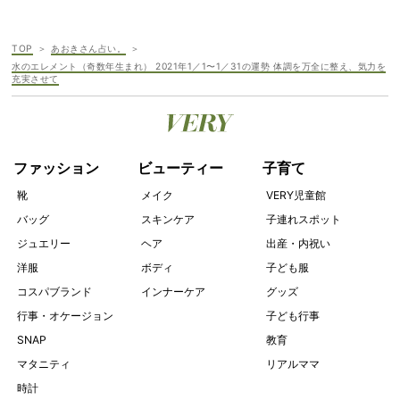
TOP
あおきさん占い。
水のエレメント（奇数年生まれ） 2021年1／1〜1／31の運勢 体調を万全に整え、気力を
充実させて
ファッション
ビューティー
子育て
靴
メイク
VERY児童館
バッグ
スキンケア
子連れスポット
ジュエリー
ヘア
出産・内祝い
洋服
ボディ
子ども服
コスパブランド
インナーケア
グッズ
行事・オケージョン
子ども行事
SNAP
教育
マタニティ
リアルママ
時計