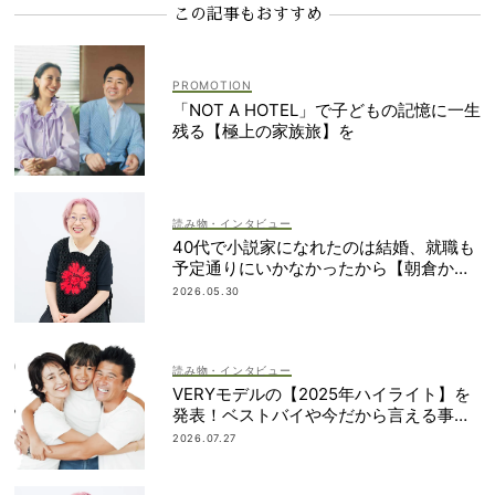
この記事もおすすめ
「NOT A HOTEL」で子どもの記憶に一生
残る【極上の家族旅】を
読み物・インタビュー
40代で小説家になれたのは結婚、就職も
予定通りにいかなかったから【朝倉かす
みさん】
2026.05.30
読み物・インタビュー
VERYモデルの【2025年ハイライト】を
発表！ベストバイや今だから言える事件
簿も大公開
2026.07.27