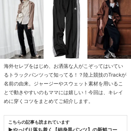
すぎ
家族
るコ
旅】
ーデ
を
見本
9
選！
海外セレブをはじめ、お洒落な人がこぞってはいてい
るトラックパンツって知ってる！？陸上競技のTrackが
名前の由来。ジャージーやスウェット素材を用いるこ
とで動きやすいのもママには嬉しい！今回は、キレイ
めに穿くコツをまとめてご紹介します。
こちらの記事も読まれています
▶︎
やっぱり落ち着く【細身黒パンツ】の新鮮コー