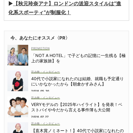
▶︎
【秋元玲奈アナ】ロンドンの送迎スタイルは“進
化系スポーティ“が制服化！
今、あなたにオススメ〈PR〉
「NOT A HOTEL」で子どもの記憶に一生残る【極
上の家族旅】を
読み物・インタビュー
40代で小説家になれたのは結婚、就職も予定通り
にいかなかったから【朝倉かすみさん】
2026.05.30
読み物・インタビュー
VERYモデルの【2025年ハイライト】を発表！ベ
ストバイや今だから言える事件簿も大公開
2026.07.27
読み物・インタビュー
【直木賞ノミネート！】40代で小説家になれたの