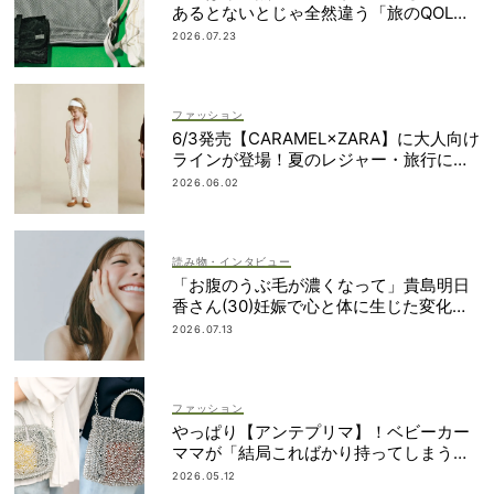
あるとないとじゃ全然違う「旅のQOL爆
上げアイテム」
2026.07.23
ファッション
6/3発売【CARAMEL×ZARA】に大人向け
ラインが登場！夏のレジャー・旅行にも
おすすめ
2026.06.02
読み物・インタビュー
「お腹のうぶ毛が濃くなって」貴島明日
香さん(30)妊娠で心と体に生じた変化も
「愛しいです」
2026.07.13
ファッション
やっぱり【アンテプリマ】！ベビーカー
ママが「結局こればかり持ってしまう」
納得の理由
2026.05.12