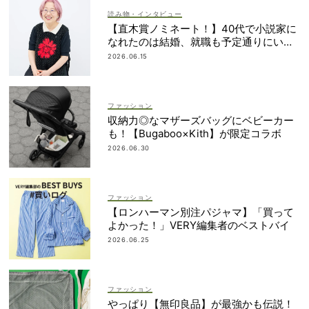
読み物・インタビュー
【直木賞ノミネート！】40代で小説家に
なれたのは結婚、就職も予定通りにいか
なかったから｜朝倉かすみさん
2026.06.15
ファッション
収納力◎なマザーズバッグにベビーカー
も！【Bugaboo×Kith】が限定コラボ
2026.06.30
ファッション
【ロンハーマン別注パジャマ】「買って
よかった！」VERY編集者のベストバイ
2026.06.25
ファッション
やっぱり【無印良品】が最強かも伝説！