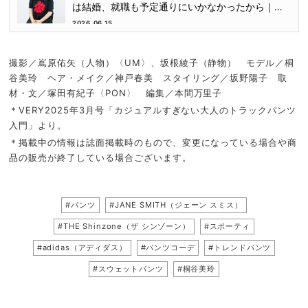
は結婚、就職も予定通りにいかなかったから｜朝
倉かすみさん
2026.06.15
撮影／嶌原佑矢（人物）〈UM〉、坂根綾子（静物） モデル／桐
谷美玲 ヘア・メイク／神戸春美 スタイリング／坂野陽子 取
材・文／塚田有紀子〈PON〉 編集／本間万里子
＊VERY2025年3月号「カジュアルすぎない大人のトラックパンツ
入門」より。
＊掲載中の情報は誌面掲載時のもので、変更になっている場合や商
品の販売が終了している場合ございます。
#パンツ
#JANE SMITH（ジェーン スミス）
#THE Shinzone（ザ シンゾーン）
#スポーティ
#adidas（アディダス）
#パンツコーデ
#トレンドパンツ
#スウェットパンツ
#桐谷美玲