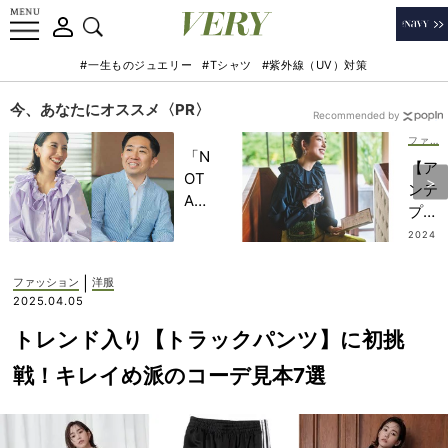
#一生ものジュエリー
#Tシャツ
#紫外線（UV）対策
今、あなたにオススメ〈PR〉
Recommended by
ファッション
「N
【ア
OT
ンテ
A
プリ
HO
マの
2024
TEL
.04.1
ワイ
2
」で
ヤー
|
ファッション
洋服
子ど
バッ
2025.04.05
もの
グ】
記憶
トレンド入り【トラックパンツ】に初挑
行事
に一
にも
戦！キレイめ派のコーデ見本7選
生残
公園
る
にも
【極
万能
上の