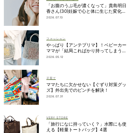
「お腹のうぶ毛が濃くなって」貴島明日
香さん(30)妊娠で心と体に生じた変化も
「愛しいです」
2026.07.13
ファッション
やっぱり【アンテプリマ】！ベビーカー
ママが「結局こればかり持ってしまう」
納得の理由
2026.05.12
子育て
ママたちに欠かせない【ぐずり対策グッ
ズ】外出先でのピンチを解決！
2026.07.31
VERY STORE
「旅行になに持っていく？」水際にも使
える【軽量トートバッグ】4選