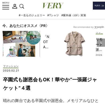
#一生ものジュエリー
#Tシャツ
#紫外線（UV）対策
今、あなたにオススメ〈PR〉
Recommended by
ファッション
「N
リモ
OT
ート
A
派ワ
HO
ーマ
2026
TEL
.08.0
マの
6
」で
「週
ファッション
子ど
1き
2020.02.21
もの
ちん
記憶
卒園式も謝恩会もOK！華やか“一張羅ジャ
と
に一
服」
ケット”４選
生残
は
る
【半
【極
晴れの舞台である卒園式や謝恩会。メモリアルなひと
袖ジ
上の