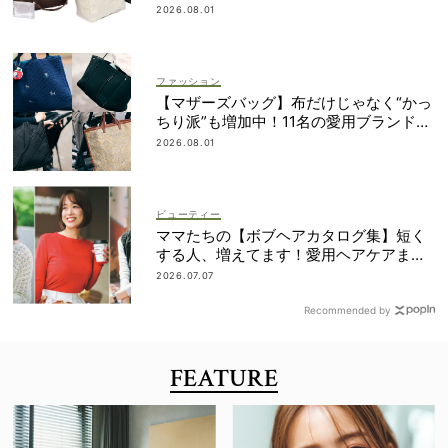
2026.08.01
ファッション
【マザーズバッグ】布だけじゃなく“かっ
ちり派”も増加中！11名の愛用ブランド
は？
2026.08.01
ビューティー
ママたちの【ボブヘアカタログ集】短く
する人、増えてます！愛用ヘアケアまで
全部見せ
2026.07.07
Recommended by
FEATURE