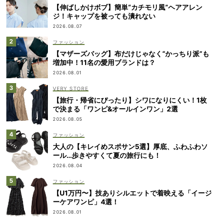
【伸ばしかけボブ】簡単“カチモリ風”ヘアアレン
ジ！キャップを被っても潰れない
2026.08.07
ファッション
【マザーズバッグ】布だけじゃなく“かっちり派”も
増加中！11名の愛用ブランドは？
2026.08.01
VERY STORE
【旅行・帰省にぴったり】シワになりにくい！1枚
で決まる「ワンピ&オールインワン」2選
2026.08.05
ファッション
大人の【キレイめスポサン5選】厚底、ふわふわソ
ール…歩きやすくて夏の旅行にも！
2026.08.04
ファッション
【U1万円〜】技ありシルエットで着映える「イージ
ーケアワンピ」4選！
2026.08.01