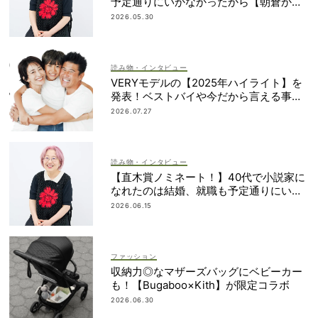
予定通りにいかなかったから【朝倉かす
みさん】
2026.05.30
読み物・インタビュー
VERYモデルの【2025年ハイライト】を
発表！ベストバイや今だから言える事件
簿も大公開
2026.07.27
読み物・インタビュー
【直木賞ノミネート！】40代で小説家に
なれたのは結婚、就職も予定通りにいか
なかったから｜朝倉かすみさん
2026.06.15
ファッション
収納力◎なマザーズバッグにベビーカー
も！【Bugaboo×Kith】が限定コラボ
2026.06.30