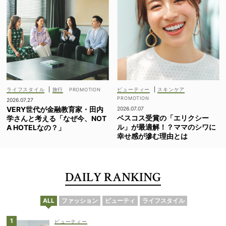
ライフスタイル
|
旅行
ビューティー
|
スキンケア
2026.07.27
VERY世代が金融教育家・田内
2026.07.07
ベスコス受賞の「エリクシー
学さんと考える「なぜ今、NOT
ル」が最適解！？ママのシワに
A HOTELなの？」
幸せ感が滲む理由とは
DAILY RANKING
ALL
ファッション
ビューティ
ライフスタイル
ビューティー