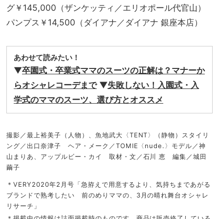
グ￥145,000（ザンケッティ／エリオポール代官山）
パンプス￥14,500（ダイアナ／ダイアナ 銀座本店）
あわせて読みたい！
▼
卒園式・卒業式ママのスーツの正解は？マナーか
らオシャレコーデまで
▼
失敗しない！入園式・入
学式のママのスーツ、選び方とオススメ
撮影／最上裕美子（人物）、魚地武大〈TENT〉（静物）スタイリ
ング／出口奈津子 ヘア・メーク／TOMIE〈nude.〉モデル／神
山まりあ、アップルビー・カイ 取材・文／石川 恵 編集／城田
繭子
＊VERY2020年2月号「急拵えで用意するより、気持ちまであがる
ブランドで熟考したい 前のめりママの、3月の晴れ舞台オシャレ
リサーチ」
＊掲載中の情報は誌面掲載時のものです。商品は販売終了している