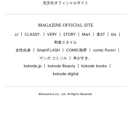
光文社オフィシャルサイト
MAGAZINE OFFICIAL SITE
JJ
CLASSY.
VERY
STORY
Mart
美ST
bis
和食スタイル
女性自身
SmartFLASH
COMIC熱帯
comic Pureri
マンガ コミソル
本がすき。
kokode.jp
kokode Beauty
kokode books
kokode digital
©Kobunsha Co., Ltd. All Rights Reserved.