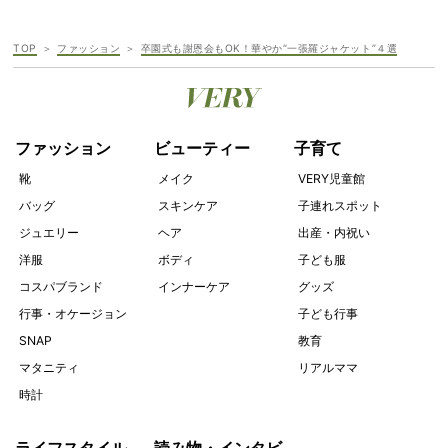
TOP
ファッション
卒園式も謝恩会もOK！華やか“一張羅ジャケット”４選
ファッション
ビューティー
子育て
靴
メイク
VERY児童館
バッグ
スキンケア
子連れスポット
ジュエリー
ヘア
出産・内祝い
洋服
ボディ
子ども服
コスパブランド
インナーケア
グッズ
行事・オケージョン
子ども行事
SNAP
教育
マタニティ
リアルママ
時計