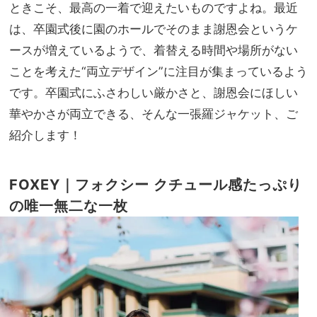
ャケ
ときこそ、最高の一着で迎えたいものですよね。最近
家族
ッ
旅】
は、卒園式後に園のホールでそのまま謝恩会というケ
ト】
を
ースが増えているようで、着替える時間や場所がない
が正
解！
ことを考えた“両立デザイン”に注目が集まっているよう
猛暑
です。卒園式にふさわしい厳かさと、謝恩会にほしい
でも
華やかさが両立できる、そんな一張羅ジャケット、ご
涼し
い名
紹介します！
品5
選
FOXEY｜フォクシー
クチュール感たっぷり
の唯一無二な一枚