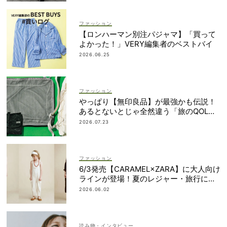
ファッション
【ロンハーマン別注パジャマ】「買って
よかった！」VERY編集者のベストバイ
2026.06.25
ファッション
やっぱり【無印良品】が最強かも伝説！
あるとないとじゃ全然違う「旅のQOL爆
上げアイテム」
2026.07.23
ファッション
6/3発売【CARAMEL×ZARA】に大人向け
ラインが登場！夏のレジャー・旅行にも
おすすめ
2026.06.02
読み物・インタビュー