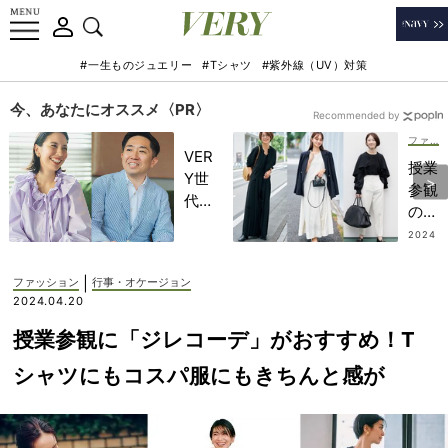
#一生ものジュエリー
#Tシャツ
#紫外線（UV）対策
今、あなたにオススメ〈PR〉
Recommended by
ファッション
VER
授業
Y世
参観
代が
の服
金融
装、
2024
教育
.01.3
正解
0
家・
と
|
ファッション
行事・オケージョン
田内
NG
2024.04.20
学さ
は？
んと
授業参観に「ジレコーデ」がおすすめ！T
季節
考え
別お
シャツにもコスパ服にもきちんと感が
る
すす
「な
めコ
ぜ
ーデ
今、