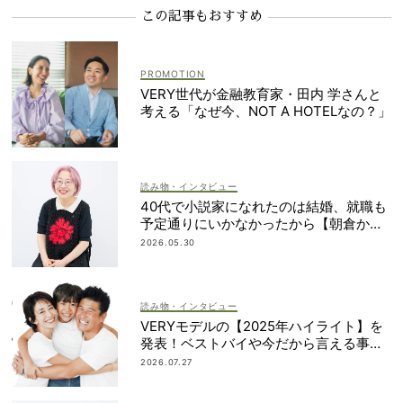
この記事もおすすめ
VERY世代が金融教育家・田内 学さんと
考える「なぜ今、NOT A HOTELなの？」
読み物・インタビュー
40代で小説家になれたのは結婚、就職も
予定通りにいかなかったから【朝倉かす
みさん】
2026.05.30
読み物・インタビュー
VERYモデルの【2025年ハイライト】を
発表！ベストバイや今だから言える事件
簿も大公開
2026.07.27