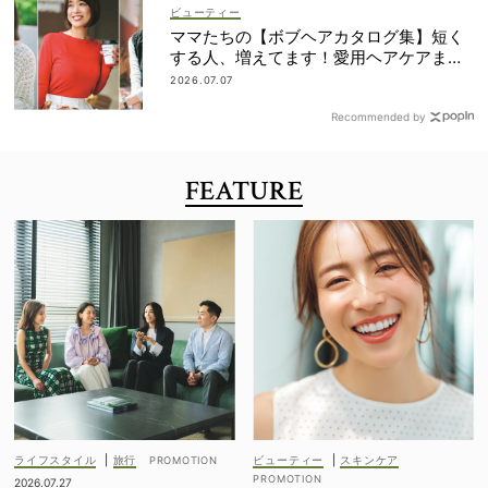
ビューティー
ママたちの【ボブヘアカタログ集】短く
する人、増えてます！愛用ヘアケアまで
全部見せ
2026.07.07
Recommended by
FEATURE
ライフスタイル
|
旅行
ビューティー
|
スキンケア
2026.07.27