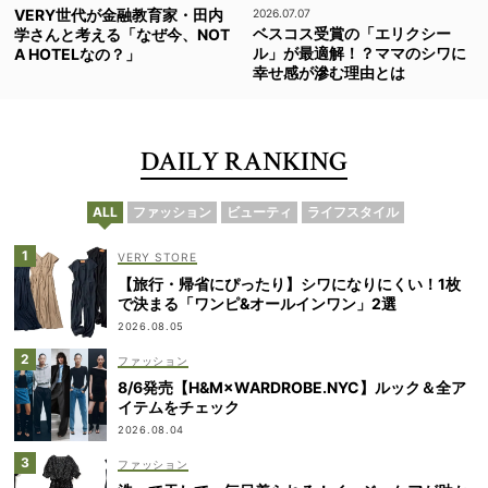
VERY世代が金融教育家・田内
2026.07.07
ベスコス受賞の「エリクシー
学さんと考える「なぜ今、NOT
ル」が最適解！？ママのシワに
A HOTELなの？」
幸せ感が滲む理由とは
DAILY RANKING
ALL
ファッション
ビューティ
ライフスタイル
VERY STORE
【旅行・帰省にぴったり】シワになりにくい！1枚
で決まる「ワンピ&オールインワン」2選
2026.08.05
ファッション
8/6発売【H&M×WARDROBE.NYC】ルック＆全ア
イテムをチェック
2026.08.04
ファッション