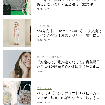
あるとないとじゃ全然違う「旅のQOL爆
上げアイテム」
2026.07.23
ファッション
6/3発売【CARAMEL×ZARA】に大人向け
ラインが登場！夏のレジャー・旅行にも
おすすめ
2026.06.02
読み物・インタビュー
「お腹のうぶ毛が濃くなって」貴島明日
香さん(30)妊娠で心と体に生じた変化も
「愛しいです」
2026.07.13
ファッション
やっぱり【アンテプリマ】！ベビーカー
ママが「結局こればかり持ってしまう」
納得の理由
2026.05.12