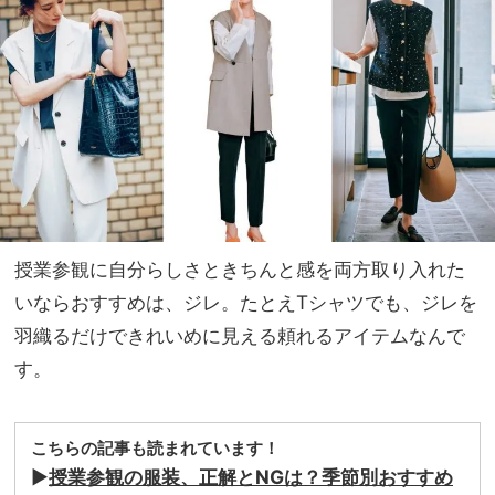
集
NO
T A
HO
TEL
な
の？
」
授業参観に自分らしさときちんと感を両方取り入れた
いならおすすめは、ジレ。たとえTシャツでも、ジレを
羽織るだけできれいめに見える頼れるアイテムなんで
す。
こちらの記事も読まれています！
▶︎
授業参観の服装、正解とNGは？季節別おすすめ