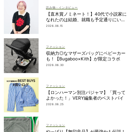
読み物・インタビュー
【直木賞ノミネート！】40代で小説家に
なれたのは結婚、就職も予定通りにいか
なかったから｜朝倉かすみさん
2026.06.15
ファッション
収納力◎なマザーズバッグにベビーカー
も！【Bugaboo×Kith】が限定コラボ
2026.06.30
ファッション
【ロンハーマン別注パジャマ】「買って
よかった！」VERY編集者のベストバイ
2026.06.25
ファッション
やっぱり【無印良品】が最強かも伝説！