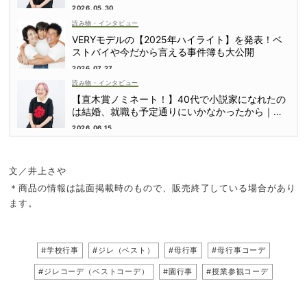
2026.05.30
読み物・インタビュー
VERYモデルの【2025年ハイライト】を発表！ベ
ストバイや今だから言える事件簿も大公開
2026.07.27
読み物・インタビュー
【直木賞ノミネート！】40代で小説家になれたの
は結婚、就職も予定通りにいかなかったから｜朝
倉かすみさん
2026.06.15
文／井上さや
＊商品の情報は誌面掲載時のもので、販売終了している場合があり
ます。
#学校行事
#ジレ（ベスト）
#母行事
#母行事コーデ
#ジレコーデ（ベストコーデ）
#園行事
#授業参観コーデ