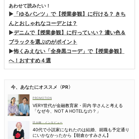
あわせて読みたい！
▶
「ゆるパンツ」で【授業参観】に行ける？ きち
んとおしゃれなコーデとは？
▶
デニムで【授業参観】に行っていい？ 濃い色＆
ブラックを選ぶのがポイント
▶
怖くみえない「全身黒コーデ」で【授業参観】
へ！おすすめ４選
今、あなたにオススメ〈PR〉
VERY世代が金融教育家・田内 学さんと考える
「なぜ今、NOT A HOTELなの？」
読み物・インタビュー
40代で小説家になれたのは結婚、就職も予定通り
にいかなかったから【朝倉かすみさん】