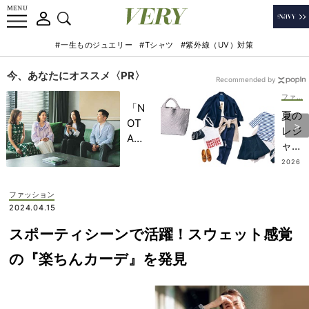
#一生ものジュエリー
#Tシャツ
#紫外線（UV）対策
今、あなたにオススメ〈PR〉
Recommended by
ファッション
「N
夏の
OT
レジ
A
ャー
HO
に！
2026
TEL
.08.0
キレ
5
」で
イめ
ファッション
子ど
ママ
2024.04.15
もの
の
記憶
スポーティシーンで活躍！スウェット感覚
【社
に一
交ア
の『楽ちんカーデ』を発見
生残
ウト
る
ド
【極
ア】
上の