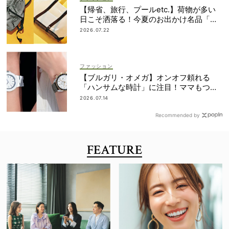
【帰省、旅行、プールetc.】荷物が多い
日こそ洒落る！今夏のお出かけ名品「ト
ート＆リュック」５選
2026.07.22
ファッション
【ブルガリ・オメガ】オンオフ頼れる
「ハンサムな時計」に注目！ママもつけ
やすいサイズ感って？
2026.07.14
Recommended by
FEATURE