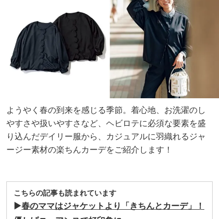
最旬
家族
コー
旅】
デ＆
を
アイ
テム
図鑑
ようやく春の到来を感じる季節。着心地、お洗濯のし
やすさや扱いやすさなど、ヘビロテに必須な要素を盛
り込んだデイリー服から、カジュアルに羽織れるジャ
ージー素材の楽ちんカーデをご紹介します！
こちらの記事も読まれています
▶︎
春のママはジャケットより「きちんとカーデ」！