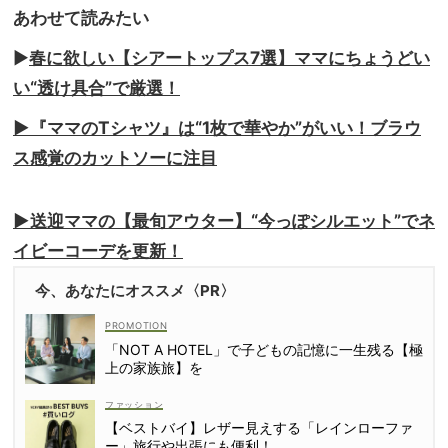
あわせて読みたい
▶️
春に欲しい【シアートップス7選】ママにちょうどい
い“透け具合”で厳選！
▶️『ママのTシャツ』は“1枚で華やか”がいい！ブラウ
ス感覚のカットソーに注目
▶️送迎ママの【最旬アウター】“今っぽシルエット”でネ
イビーコーデを更新！
今、あなたにオススメ〈PR〉
「NOT A HOTEL」で子どもの記憶に一生残る【極
上の家族旅】を
ファッション
【ベストバイ】レザー見えする「レインローファ
ー」旅行や出張にも便利！