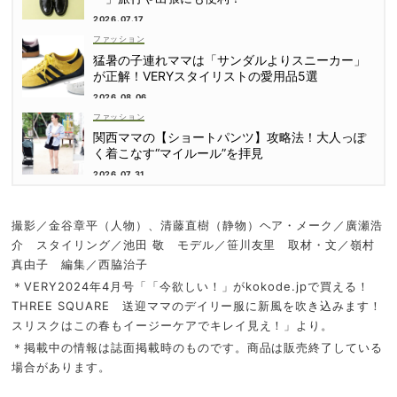
2026.07.17
ファッション
猛暑の子連れママは「サンダルよりスニーカー」
が正解！VERYスタイリストの愛用品5選
2026.08.06
ファッション
関西ママの【ショートパンツ】攻略法！大人っぽ
く着こなす“マイルール”を拝見
2026.07.31
撮影／金谷章平（人物）、清藤直樹（静物）ヘア・メーク／廣瀬浩
介 スタイリング／池田 敬 モデル／笹川友里 取材・文／嶺村
真由子 編集／西脇治子
＊VERY2024年4月号「「今欲しい！」がkokode.jpで買える！
THREE SQUARE 送迎ママのデイリー服に新風を吹き込みます！
スリスクはこの春もイージーケアでキレイ見え！」より。
＊掲載中の情報は誌面掲載時のものです。商品は販売終了している
場合があります。