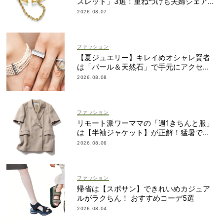
スレット」3選！重ねづけも夫婦シェア
も自在
2026.08.07
ファッション
【夏ジュエリー】キレイめオシャレ賢者
は「パール＆天然石」で手元にアクセン
ト！
2026.08.08
ファッション
リモート派ワーママの「週1きちんと服」
は【半袖ジャケット】が正解！猛暑でも
涼しい名品5選
2026.08.06
ファッション
帰省は【スポサン】できれいめカジュア
ルがラクちん！ おすすめコーデ5選
2026.08.04