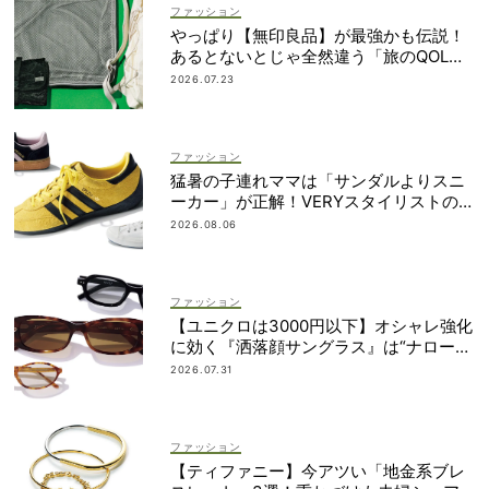
ファッション
やっぱり【無印良品】が最強かも伝説！
あるとないとじゃ全然違う「旅のQOL爆
上げアイテム」
2026.07.23
ファッション
猛暑の子連れママは「サンダルよりスニ
ーカー」が正解！VERYスタイリストの愛
用品5選
2026.08.06
ファッション
【ユニクロは3000円以下】オシャレ強化
に効く『洒落顔サングラス』は“ナローフ
ォルム”が最旬！
2026.07.31
ファッション
【ティファニー】今アツい「地金系ブレ