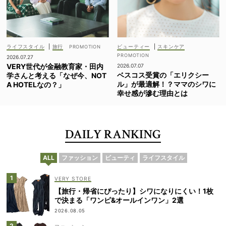
ライフスタイル
|
旅行
ビューティー
|
スキンケア
2026.07.27
VERY世代が金融教育家・田内
2026.07.07
ベスコス受賞の「エリクシー
学さんと考える「なぜ今、NOT
ル」が最適解！？ママのシワに
A HOTELなの？」
幸せ感が滲む理由とは
DAILY RANKING
ALL
ファッション
ビューティ
ライフスタイル
VERY STORE
【旅行・帰省にぴったり】シワになりにくい！1枚
で決まる「ワンピ&オールインワン」2選
2026.08.05