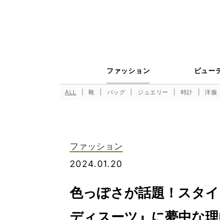
ファッション
ビュー
ALL
靴
バッグ
ジュエリー
時計
洋服
ファッション
2024.01.20
色っぽさが話題！スタイ
ディスーツ』に夢中な理