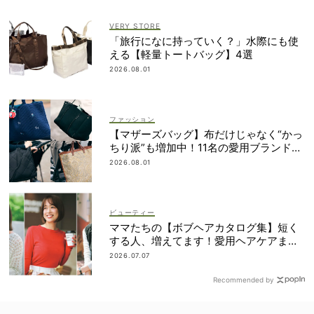
VERY STORE
「旅行になに持っていく？」水際にも使
える【軽量トートバッグ】4選
2026.08.01
ファッション
【マザーズバッグ】布だけじゃなく“かっ
ちり派”も増加中！11名の愛用ブランド
は？
2026.08.01
ビューティー
ママたちの【ボブヘアカタログ集】短く
する人、増えてます！愛用ヘアケアまで
全部見せ
2026.07.07
Recommended by