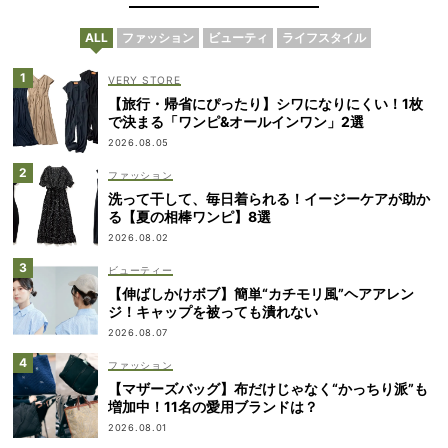
ALL
ファッション
ビューティ
ライフスタイル
VERY STORE
【旅行・帰省にぴったり】シワになりにくい！1枚
で決まる「ワンピ&オールインワン」2選
2026.08.05
ファッション
洗って干して、毎日着られる！イージーケアが助か
る【夏の相棒ワンピ】8選
2026.08.02
ビューティー
【伸ばしかけボブ】簡単“カチモリ風”ヘアアレン
ジ！キャップを被っても潰れない
2026.08.07
ファッション
【マザーズバッグ】布だけじゃなく“かっちり派”も
増加中！11名の愛用ブランドは？
2026.08.01