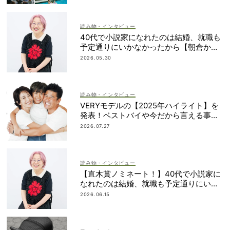
読み物・インタビュー
40代で小説家になれたのは結婚、就職も
予定通りにいかなかったから【朝倉かす
みさん】
2026.05.30
読み物・インタビュー
VERYモデルの【2025年ハイライト】を
発表！ベストバイや今だから言える事件
簿も大公開
2026.07.27
読み物・インタビュー
【直木賞ノミネート！】40代で小説家に
なれたのは結婚、就職も予定通りにいか
なかったから｜朝倉かすみさん
2026.06.15