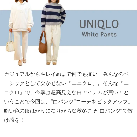
迎・
家族
公園
旅】
etc.
を
ママ
の日
常に
ハマ
る
「名
品」
を厳
カジュアルからキレイめまで何でも揃い、みんなのベ
選！
ーシックとして欠かせない『ユニクロ』。そんな『ユ
ニクロ』で、今季は超高見えな白アイテムが買い！と
いうことで今回は、“白パンツ”コーデをピックアップ。
暗い色の服ばかりになりがちな秋冬こそ“白パンツ”で抜
け感を！