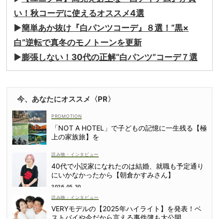
い！秋コーデに使えるオススメ4選
▶︎
簡単あか抜け『白パンツコーデ』８選！“黒×
白”逆転で真冬のモノトーンを更新
▶︎
膨張しない！30代の正解“白パンツ”コーデ７選
今、あなたにオススメ〈PR〉
「NOT A HOTEL」で子どもの記憶に一生残る【極
上の家族旅】を
読み物・インタビュー
40代で小説家になれたのは結婚、就職も予定通り
にいかなかったから【朝倉かすみさん】
2026.05.30
読み物・インタビュー
VERYモデルの【2025年ハイライト】を発表！ベ
ストバイや今だから言える事件簿も大公開