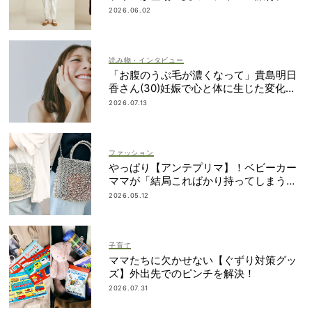
おすすめ
2026.06.02
読み物・インタビュー
「お腹のうぶ毛が濃くなって」貴島明日
香さん(30)妊娠で心と体に生じた変化も
「愛しいです」
2026.07.13
ファッション
やっぱり【アンテプリマ】！ベビーカー
ママが「結局こればかり持ってしまう」
納得の理由
2026.05.12
子育て
ママたちに欠かせない【ぐずり対策グッ
ズ】外出先でのピンチを解決！
2026.07.31