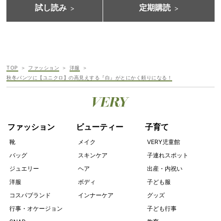
試し読み
定期購読
TOP
ファッション
洋服
秋冬パンツに【ユニクロ】の高見えする『白』がとにかく頼りになる！
ファッション
ビューティー
子育て
靴
メイク
VERY児童館
バッグ
スキンケア
子連れスポット
ジュエリー
ヘア
出産・内祝い
洋服
ボディ
子ども服
コスパブランド
インナーケア
グッズ
行事・オケージョン
子ども行事