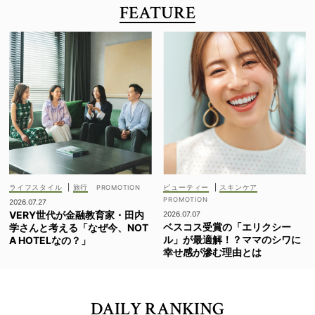
FEATURE
ライフスタイル
|
旅行
ビューティー
|
スキンケア
2026.07.27
VERY世代が金融教育家・田内
2026.07.07
ベスコス受賞の「エリクシー
学さんと考える「なぜ今、NOT
ル」が最適解！？ママのシワに
A HOTELなの？」
幸せ感が滲む理由とは
DAILY RANKING