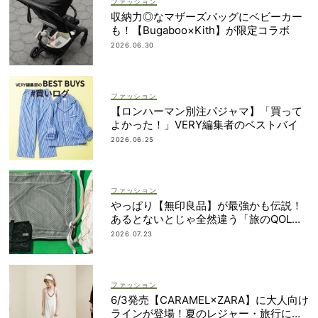
ファッション
収納力◎なマザーズバッグにベビーカー
も！【Bugaboo×Kith】が限定コラボ
2026.06.30
ファッション
【ロンハーマン別注パジャマ】「買って
よかった！」VERY編集者のベストバイ
2026.06.25
ファッション
やっぱり【無印良品】が最強かも伝説！
あるとないとじゃ全然違う「旅のQOL爆
上げアイテム」
2026.07.23
ファッション
6/3発売【CARAMEL×ZARA】に大人向け
ラインが登場！夏のレジャー・旅行にも