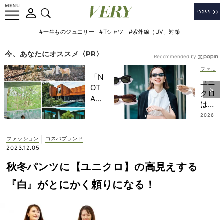
#一生ものジュエリー
#Tシャツ
#紫外線（UV）対策
今、あなたにオススメ〈PR〉
Recommended by
ファッション
「N
ユニ
OT
クロ
A
は
HO
200
2026
TEL
.08.0
0円
6
」で
台
|
ファッション
コスパブランド
子ど
【最
2023.12.05
もの
旬サ
記憶
秋冬パンツに【ユニクロ】の高見えする
ング
に一
ラス
『白』がとにかく頼りになる！
生残
202
る
6】
【極
送
上の