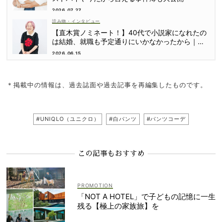
2026.07.27
読み物・インタビュー
【直木賞ノミネート！】40代で小説家になれたの
は結婚、就職も予定通りにいかなかったから｜朝
倉かすみさん
2026.06.15
＊掲載中の情報は、過去誌面や過去記事を再編集したものです。
#UNIQLO（ユニクロ）
#白パンツ
#パンツコーデ
この記事もおすすめ
「NOT A HOTEL」で子どもの記憶に一生
残る【極上の家族旅】を