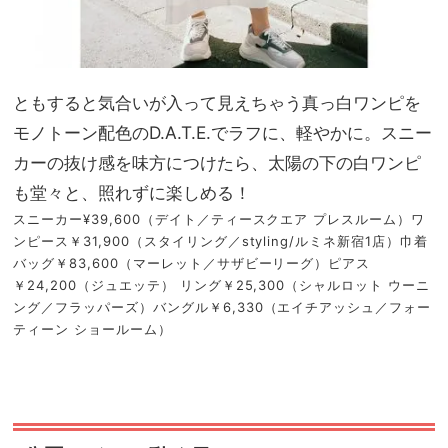
ともすると気合いが入って見えちゃう真っ白ワンピを
モノトーン配色のD.A.T.E.でラフに、軽やかに。スニー
カーの抜け感を味方につけたら、太陽の下の白ワンピ
も堂々と、照れずに楽しめる！
スニーカー¥39,600（デイト／ティースクエア プレスルーム）ワ
ンピース￥31,900（スタイリング／styling/ルミネ新宿1店）巾着
バッグ￥83,600（マーレット／サザビーリーグ）ピアス
￥24,200（ジュエッテ） リング￥25,300（シャルロット ウーニ
ング／フラッパーズ）バングル￥6,330（エイチアッシュ／フォー
ティーン ショールーム）