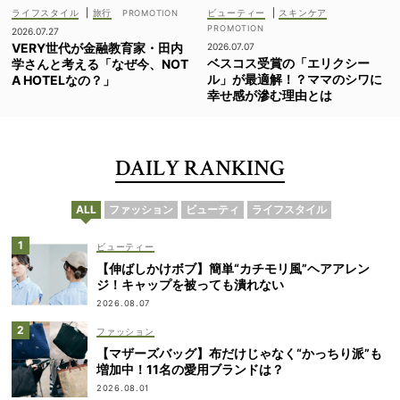
ライフスタイル
|
旅行
ビューティー
|
スキンケア
2026.07.27
VERY世代が金融教育家・田内
2026.07.07
ベスコス受賞の「エリクシー
学さんと考える「なぜ今、NOT
ル」が最適解！？ママのシワに
A HOTELなの？」
幸せ感が滲む理由とは
DAILY RANKING
ALL
ファッション
ビューティ
ライフスタイル
ビューティー
【伸ばしかけボブ】簡単“カチモリ風”ヘアアレン
ジ！キャップを被っても潰れない
2026.08.07
ファッション
【マザーズバッグ】布だけじゃなく“かっちり派”も
増加中！11名の愛用ブランドは？
2026.08.01