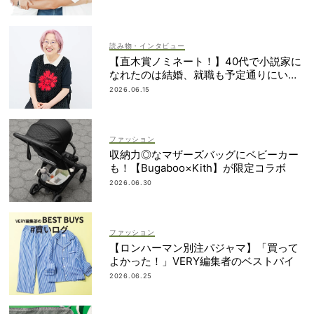
読み物・インタビュー
【直木賞ノミネート！】40代で小説家に
なれたのは結婚、就職も予定通りにいか
なかったから｜朝倉かすみさん
2026.06.15
ファッション
収納力◎なマザーズバッグにベビーカー
も！【Bugaboo×Kith】が限定コラボ
2026.06.30
ファッション
【ロンハーマン別注パジャマ】「買って
よかった！」VERY編集者のベストバイ
2026.06.25