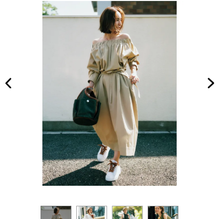
おす
家族
すめ
旅】
コー
を
デ5
選