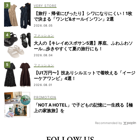
VERY STORE
【旅行・帰省にぴったり】シワになりにくい！1枚
で決まる「ワンピ&オールインワン」2選
2026.08.05
ファッション
大人の【キレイめスポサン5選】厚底、ふわふわソ
ール…歩きやすくて夏の旅行にも！
2026.08.04
ファッション
【U1万円〜】技ありシルエットで着映える「イージ
ーケアワンピ」4選！
2026.08.01
「NOT A HOTEL」で子どもの記憶に一生残る【極
上の家族旅】を
Recommended by
FOLLOW US