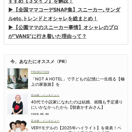
すすめ【３タイプ】を解説！
▶︎【全国ママコーデSNAP集】スニーカー､サンダ
ルetc.トレンドとオシャレを総まとめ！
▶︎【公園ママのスニーカー事情】オシャレのプロ
が“VANS”に行き着いた理由って？
今、あなたにオススメ〈PR〉
「NOT A HOTEL」で子どもの記憶に一生残る【極
上の家族旅】を
読み物・インタビュー
40代で小説家になれたのは結婚、就職も予定通り
にいかなかったから【朝倉かすみさん】
2026.05.30
読み物・インタビュー
VERYモデルの【2025年ハイライト】を発表！ベ