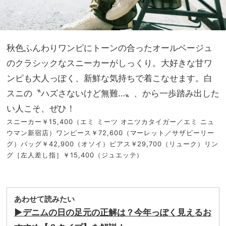
秋色ふんわりワンピにトーンの合ったオールベージュ
のクラシックなスニーカーがしっくり。大好きな甘ワ
ンピも大人っぽく、新鮮な気持ちで着こなせます。白
スニの〝ハズさないけど無難…〟、から一歩踏み出した
い人こそ、ぜひ！
スニーカー￥15,400（エミ ミーツ オニツカタイガー／エミ ニュ
ウマン新宿店）ワンピース￥72,600（マーレット／サザビーリー
グ）バッグ￥42,900（オソイ）ピアス￥29,700（リューク）リン
グ［左人差し指］￥15,400（ジュエッテ）
あわせて読みたい
▶︎デニムの日の足元の正解は？今年っぽく見えるお