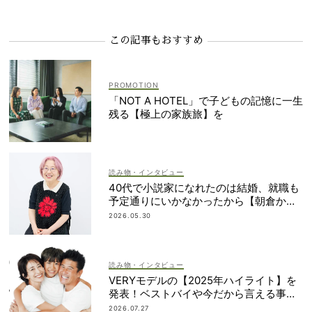
この記事もおすすめ
「NOT A HOTEL」で子どもの記憶に一生
残る【極上の家族旅】を
読み物・インタビュー
40代で小説家になれたのは結婚、就職も
予定通りにいかなかったから【朝倉かす
みさん】
2026.05.30
読み物・インタビュー
VERYモデルの【2025年ハイライト】を
発表！ベストバイや今だから言える事件
簿も大公開
2026.07.27