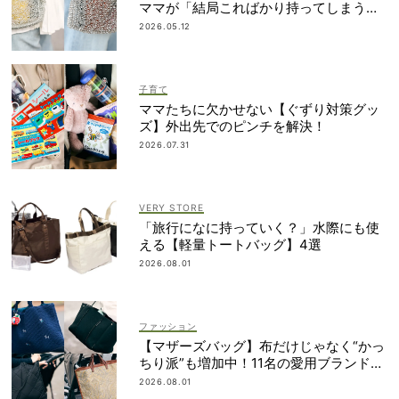
ママが「結局こればかり持ってしまう」
納得の理由
2026.05.12
子育て
ママたちに欠かせない【ぐずり対策グッ
ズ】外出先でのピンチを解決！
2026.07.31
VERY STORE
「旅行になに持っていく？」水際にも使
える【軽量トートバッグ】4選
2026.08.01
ファッション
【マザーズバッグ】布だけじゃなく“かっ
ちり派”も増加中！11名の愛用ブランド
は？
2026.08.01