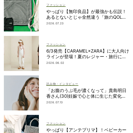
ファッション
やっぱり【無印良品】が最強かも伝説！
あるとないとじゃ全然違う「旅のQOL爆
上げアイテム」
2026.07.23
ファッション
6/3発売【CARAMEL×ZARA】に大人向け
ラインが登場！夏のレジャー・旅行にも
おすすめ
2026.06.02
読み物・インタビュー
「お腹のうぶ毛が濃くなって」貴島明日
香さん(30)妊娠で心と体に生じた変化も
「愛しいです」
2026.07.13
ファッション
やっぱり【アンテプリマ】！ベビーカー