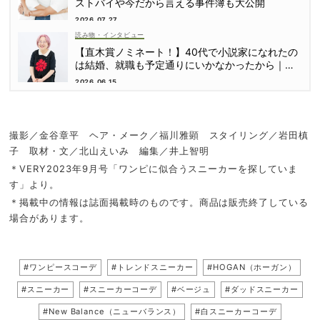
ストバイや今だから言える事件簿も大公開
2026.07.27
読み物・インタビュー
【直木賞ノミネート！】40代で小説家になれたの
は結婚、就職も予定通りにいかなかったから｜朝
倉かすみさん
2026.06.15
撮影／金谷章平 ヘア・メーク／福川雅顕 スタイリング／岩田槙
子 取材・文／北山えいみ 編集／井上智明
＊VERY2023年9月号「ワンピに似合うスニーカーを探していま
す」より。
＊掲載中の情報は誌面掲載時のものです。商品は販売終了している
場合があります。
#ワンピースコーデ
#トレンドスニーカー
#HOGAN（ホーガン）
#スニーカー
#スニーカーコーデ
#ベージュ
#ダッドスニーカー
#New Balance（ニューバランス）
#白スニーカーコーデ