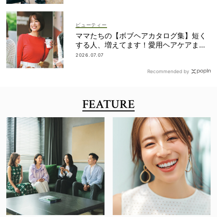
ビューティー
ママたちの【ボブヘアカタログ集】短く
する人、増えてます！愛用ヘアケアまで
全部見せ
2026.07.07
Recommended by
FEATURE