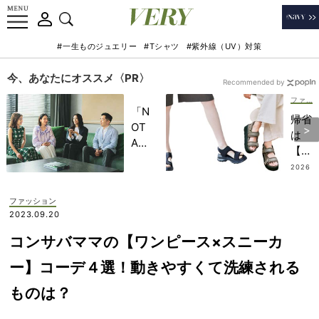
#一生ものジュエリー
#Tシャツ
#紫外線（UV）対策
今、あなたにオススメ〈PR〉
Recommended by
ファッション
「N
帰省
OT
は
A
【ス
HO
ポサ
2026
TEL
.08.0
ン】
4
」で
でき
ファッション
子ど
れい
2023.09.20
もの
めカ
記憶
コンサバママの【ワンピース×スニーカ
ジュ
に一
アル
ー】コーデ４選！動きやすくて洗練される
生残
がラ
る
ものは？
クち
【極
ん！
上の