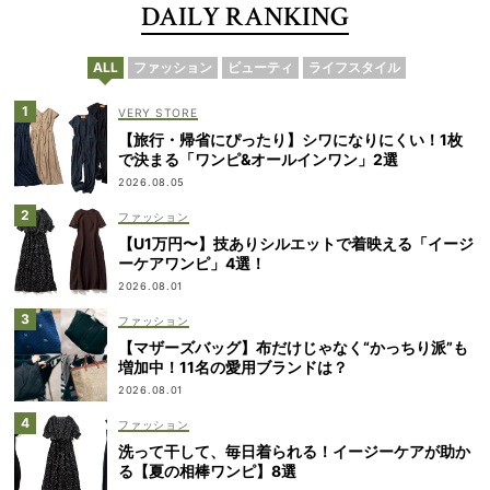
DAILY RANKING
ALL
ファッション
ビューティ
ライフスタイル
VERY STORE
【旅行・帰省にぴったり】シワになりにくい！1枚
で決まる「ワンピ&オールインワン」2選
2026.08.05
ファッション
【U1万円〜】技ありシルエットで着映える「イージ
ーケアワンピ」4選！
2026.08.01
ファッション
【マザーズバッグ】布だけじゃなく“かっちり派”も
増加中！11名の愛用ブランドは？
2026.08.01
ファッション
洗って干して、毎日着られる！イージーケアが助か
る【夏の相棒ワンピ】8選