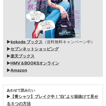
▶
kokode ブックス
（送料無料キャンペーン中）
▶
セブンネットショッピング
▶
楽天ブックス
▶
HMV＆BOOKSオンライン
▶
Amazon
あわせて読みたい
▶︎
【青シャツ】ブレイク中！“白”より垢抜けて見せ
る５つの方法