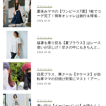
ファッション
夏休みママの【ワンピース7選】1枚でコ
ーデ完了！簡単オシャレは旅行＆帰省に
も
2026.07.21
ファッション
猛暑を乗り切る【夏ブラウス】はレース
使いが涼しげ！甘さの中にもきちんと感
を
2026.07.26
ファッション
目尻プラス、爽クール【ヤケーヌ】が自
転車ママの日焼け対策にマスト！アーム
カバーの愛用者も
2026.07.09
ファッション
暑い日は【イージーパンツ】が楽ちん！