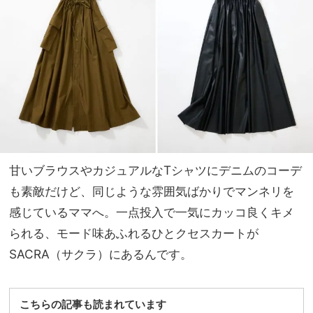
品パ
家族
ン
旅】
ツ」
を
はブ
ラウ
ンが
使え
る！
甘いブラウスやカジュアルなTシャツにデニムのコーデ
も素敵だけど、同じような雰囲気ばかりでマンネリを
感じているママへ。一点投入で一気にカッコ良くキメ
られる、モード味あふれるひとクセスカートが
SACRA（サクラ）にあるんです。
こちらの記事も読まれています