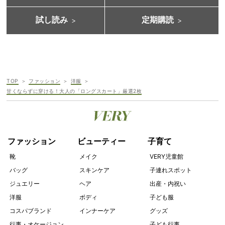
試し読み
定期購読
TOP
ファッション
洋服
甘くならずに穿ける！大人の「ロングスカート」厳選2枚
ファッション
ビューティー
子育て
靴
メイク
VERY児童館
バッグ
スキンケア
子連れスポット
ジュエリー
ヘア
出産・内祝い
洋服
ボディ
子ども服
コスパブランド
インナーケア
グッズ
行事・オケージョン
子ども行事