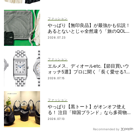
ファッション
やっぱり【無印良品】が最強かも伝説！
あるとないとじゃ全然違う「旅のQOL爆
上げアイテム」
2026.07.23
ファッション
エルメス、ディオールetc.【節目買いウ
ォッチ5選】プロに聞く「長く愛せる1
本」の選び方
2026.07.15
ファッション
やっぱり【黒トート】がオンオフ使え
る！ 注目「韓国ブランド」なら多荷物派
もすっきり見え
2026.07.13
Recommended by