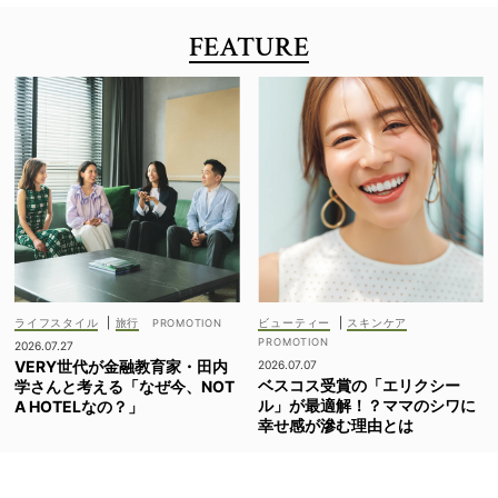
FEATURE
ライフスタイル
|
旅行
ビューティー
|
スキンケア
2026.07.27
VERY世代が金融教育家・田内
2026.07.07
ベスコス受賞の「エリクシー
学さんと考える「なぜ今、NOT
ル」が最適解！？ママのシワに
A HOTELなの？」
幸せ感が滲む理由とは