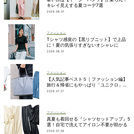
キレイ見えする夏コーデ7選
2026.08.01
ファッション
Tシャツ感覚の【黒リブニット】で上品
に！夏の気張りすぎないオシャレに
2026.08.01
ファッション
【人気記事ベスト５｜ファッション編】
旅行＆帰省にもやっぱり「ユニクロ」が
最強説！
2026.07.27
ファッション
真夏も着回せる『シャツセットアップ』5
選！自宅で洗えてアイロン不要が助かる
2026.07.28