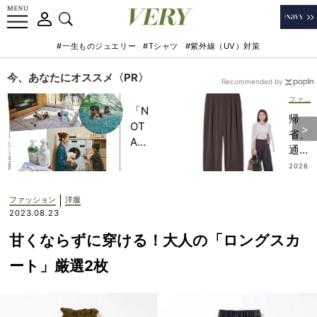
#一生ものジュエリー
#Tシャツ
#紫外線（UV）対策
今、あなたにオススメ〈PR〉
Recommended by
ファッション
「N
帰
OT
省、
A
通勤
HO
の最
2026
TEL
.08.0
適解
1
」で
【ユ
|
ファッション
洋服
子ど
ニク
2023.08.23
もの
ロ】
記憶
甘くならずに穿ける！大人の「ロングスカ
涼し
に一
いキ
ート」厳選2枚
生残
レイ
る
め
【極
「名
上の