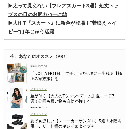
▶︎
太って見えない【フレアスカート3選】短丈トッ
プスの日のお尻カバーに◎
▶︎
大HIT『スカート』に新色が登場！“着映えネイ
ビー”は年じゅう活躍
今、あなたにオススメ〈PR〉
「NOT A HOTEL」で子どもの記憶に一生残る【極
上の家族旅】を
ファッション
差が付く【大人のTシャツ×デニム】夏コーデ7
選！公園も買い物も自信が持てる
2026.07.23
ファッション
夏でも涼しい【スニーカーサンダル】5選！水陸両
用、レザー仕様のキレイめタイプも