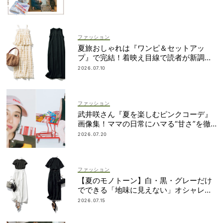
ファッション
夏旅おしゃれは『ワンピ＆セットアッ
プ』で完結！着映え目線で読者が新調し
たのは？
2026.07.10
ファッション
武井咲さん『夏を楽しむピンクコーデ』
画像集！ママの日常にハマる“甘さ”を徹
底ガイド
2026.07.20
ファッション
【夏のモノトーン】白・黒・グレーだけ
でできる「地味に見えない」オシャレ４
選
2026.07.15