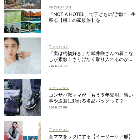
「NOT A HOTEL」で子どもの記憶に一生
残る【極上の家族旅】を
ファッション
「実は柄物好き」な武井咲さんの着こな
しが素敵！さりげなく取り入れるのが気
分
2026.08.06
ファッション
コンサバ派ママが「もう５年愛用」習い
事や送迎に頼れる名品バッグって？
2026.07.09
ファッション
全ママをラクにする【イージーケア服】