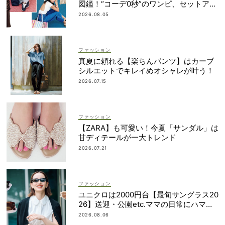
図鑑！“コーデ0秒”のワンピ、セットアッ
プetc.
2026.08.05
ファッション
真夏に頼れる【楽ちんパンツ】はカーブ
シルエットでキレイめオシャレが叶う！
2026.07.15
ファッション
【ZARA】も可愛い！今夏「サンダル」は
甘ディテールが一大トレンド
2026.07.21
ファッション
ユニクロは2000円台【最旬サングラス20
26】送迎・公園etc.ママの日常にハマる
「名品」を厳選！
2026.08.06