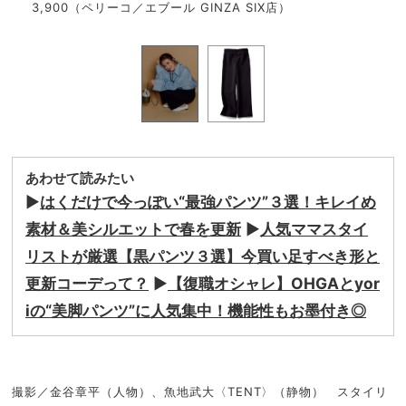
3,900（ペリーコ／エブール GINZA SIX店）
（デ
あわせて読みたい
▶︎
はくだけで今っぽい“最強パンツ”３選！キレイめ
素材＆美シルエットで春を更新
▶︎
人気ママスタイ
リストが厳選【黒パンツ３選】今買い足すべき形と
更新コーデって？
▶︎
【復職オシャレ】OHGAとyor
iの“美脚パンツ”に人気集中！機能性もお墨付き◎
撮影／金谷章平（人物）、魚地武大〈TENT〉（静物） スタイリ