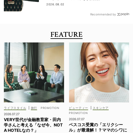
2026.08.02
Recommended by
FEATURE
ライフスタイル
|
旅行
ビューティー
|
スキンケア
2026.07.27
VERY世代が金融教育家・田内
2026.07.07
ベスコス受賞の「エリクシー
学さんと考える「なぜ今、NOT
ル」が最適解！？ママのシワに
A HOTELなの？」