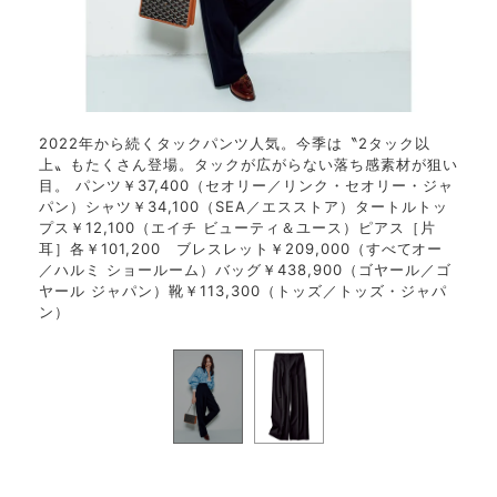
2022年から続くタックパンツ人気。今季は〝2タック以
上〟もたくさん登場。タックが広がらない落ち感素材が狙い
ツは、
長年
目。 パンツ￥37,400（セオリー／リンク・セオリー・ジャ
ットで
深め
パン）シャツ￥34,100（SEA／エスストア）タートルトッ
ー／リ
脚が
プス￥12,100（エイチ ビューティ＆ユース）ピアス［片
ンク
耳］各￥101,200 ブレスレット￥209,000（すべてオー
／ハルミ ショールーム）バッグ￥438,900（ゴヤール／ゴ
ヤール ジャパン）靴￥113,300（トッズ／トッズ・ジャパ
ン）