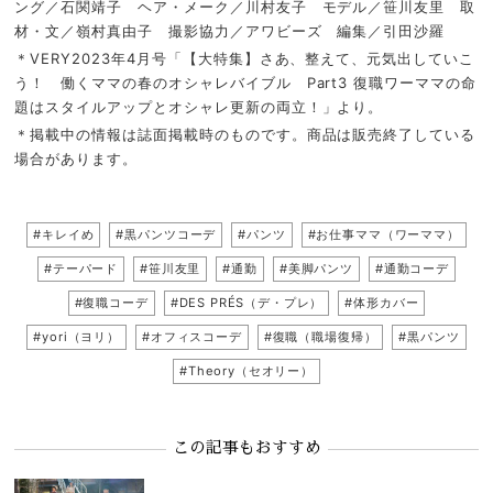
ング／石関靖子 ヘア・メーク／川村友子 モデル／笹川友里 取
材・文／嶺村真由子 撮影協力／アワビーズ 編集／引田沙羅
＊VERY2023年4月号「【大特集】さあ、整えて、元気出していこ
う！ 働くママの春のオシャレバイブル Part3 復職ワーママの命
題はスタイルアップとオシャレ更新の両立！」より。
＊掲載中の情報は誌面掲載時のものです。商品は販売終了している
場合があります。
#キレイめ
#黒パンツコーデ
#パンツ
#お仕事ママ（ワーママ）
#テーパード
#笹川友里
#通勤
#美脚パンツ
#通勤コーデ
#復職コーデ
#DES PRÉS（デ・プレ）
#体形カバー
#yori（ヨリ）
#オフィスコーデ
#復職（職場復帰）
#黒パンツ
#Theory（セオリー）
この記事もおすすめ