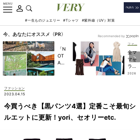
#一生ものジュエリー
#Tシャツ
#紫外線（UV）対策
今、あなたにオススメ〈PR〉
Recommended by
ファッション
「N
全マ
OT
マを
A
ラク
HO
にす
2026
TEL
.08.0
る
5
」で
【イ
ファッション
子ど
ージ
2023.04.15
もの
ーケ
記憶
今買うべき【黒パンツ4選】定番こそ最旬シ
ア
に一
服】
ルエットに更新！yori、セオリーetc.
生残
図
る
鑑！
【極
“コ
上の