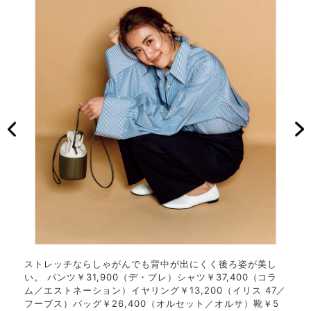
ストレッチならしゃがんでも背中が出にくく後ろ姿が美し
い。 パンツ￥31,900（デ・プレ）シャツ￥37,400（コラ
、さま
縦横
ム／エストネーション）イヤリング￥13,200（イリス 47／
、子連
ざま
フーブス）バッグ￥26,400（オルセット／オルサ）靴￥5
900
れで