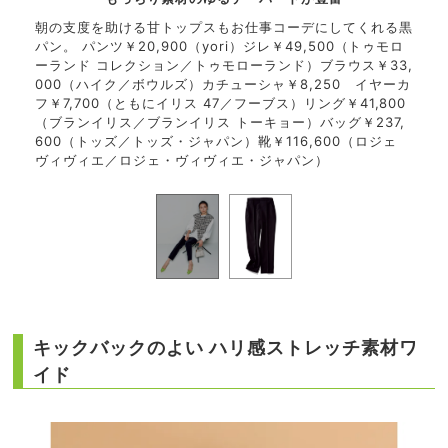
した脚
見た
朝の支度を助ける甘トップスもお仕事コーデにしてくれる黒
ゴム
の肉
パン。 パンツ￥20,900（yori）ジレ￥49,500（トゥモロ
0,9
と、
ーランド コレクション／トゥモローランド）ブラウス￥33,
00（
000（ハイク／ボウルズ）カチューシャ￥8,250 イヤーカ
フ￥7,700（ともにイリス 47／フーブス）リング￥41,800
（ブランイリス／ブランイリス トーキョー）バッグ￥237,
600（トッズ／トッズ・ジャパン）靴￥116,600（ロジェ
ヴィヴィエ／ロジェ・ヴィヴィエ・ジャパン）
キックバックのよい ハリ感ストレッチ素材ワ
イド