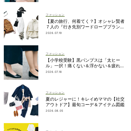
ファッション
【夏の旅行、何着てく？】オシャレ賢者
７人の『行き先別ワードローブプラン』
大公開！
2026.07.19
ファッション
【小学校受験】黒パンプスは「太ヒー
ル」一択！痛くない＆浮かない＆疲れな
い先輩ママたちのベストバイ4選
2026.07.18
ファッション
夏のレジャーに！キレイめママの【社交
アウトドア】最旬コーデ＆アイテム図鑑
2026.08.05