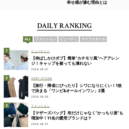
幸せ感が滲む理由とは
DAILY RANKING
ALL
ファッション
ビューティ
ライフスタイル
ビューティー
【伸ばしかけボブ】簡単“カチモリ風”ヘアアレン
ジ！キャップを被っても潰れない
2026.08.07
VERY STORE
【旅行・帰省にぴったり】シワになりにくい！1枚
で決まる「ワンピ&オールインワン」2選
2026.08.05
ファッション
【マザーズバッグ】布だけじゃなく“かっちり派”も
増加中！11名の愛用ブランドは？
2026.08.01