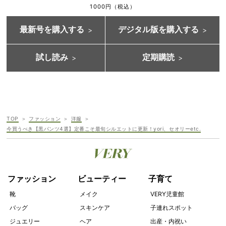
1000円（税込）
最新号を購入する
デジタル版を購入する
試し読み
定期購読
TOP
ファッション
洋服
今買うべき【黒パンツ4選】定番こそ最旬シルエットに更新！yori、セオリーetc.
ファッション
ビューティー
子育て
靴
メイク
VERY児童館
バッグ
スキンケア
子連れスポット
ジュエリー
ヘア
出産・内祝い