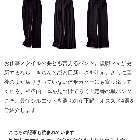
ーデ
家族
0
旅】
秒”
を
のワ
ン
ピ、
セッ
トア
ップ
お仕事スタイルの要とも言えるパンツ。復職ママが更
etc.
新するなら、きちんと感と目新しさを叶え、さらに産
後のまだ戻りきっていない体形カバーにも寄り添って
くれる、相棒的一本を見つけてみて！定番の黒パンツ
こそ、最旬シルエットを選ぶのが正解。オススメ4選を
ご紹介します。
こちらの記事も読まれています