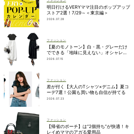
ファッション
明日行けるVERYママ注目のポップアップ
ストア2選！7/29～＜東京編＞
2026.07.28
ファッション
【夏のモノトーン】白・黒・グレーだけ
でできる「地味に見えない」オシャレ４
選
2026.07.15
ファッション
差が付く【大人のTシャツ×デニム】夏コ
ーデ7選！公園も買い物も自信が持てる
2026.07.23
ファッション
【帰省のポーチ】は“2個持ち”が快適！キ
レイめママのアガる愛用品