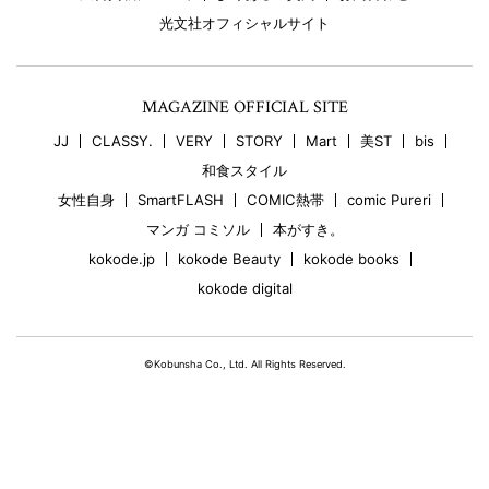
光文社オフィシャルサイト
MAGAZINE OFFICIAL SITE
JJ
CLASSY.
VERY
STORY
Mart
美ST
bis
和食スタイル
女性自身
SmartFLASH
COMIC熱帯
comic Pureri
マンガ コミソル
本がすき。
kokode.jp
kokode Beauty
kokode books
kokode digital
©Kobunsha Co., Ltd. All Rights Reserved.