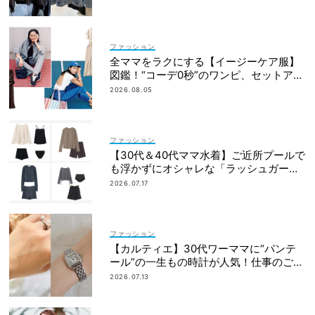
ファッション
全ママをラクにする【イージーケア服】
図鑑！“コーデ0秒”のワンピ、セットアッ
プetc.
2026.08.05
ファッション
【30代＆40代ママ水着】ご近所プールで
も浮かずにオシャレな「ラッシュガード
＆ショートパンツセット」6選！
2026.07.17
ファッション
【カルティエ】30代ワーママに“パンテ
ール”の一生もの時計が人気！仕事のご褒
美＆節目買いに
2026.07.13