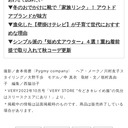
▼
冬のおでかけに靴で「家族リンク」！ アウトド
アブランドが味方
▼
進化した【壁掛けテレビ】が子育て世代におすす
めな理由
▼
シンプル派の『短め丈アウター』４選！重ね着前
提で取り入れて秋コーデ更新
撮影／倉本侑磨〈Pygmy company〉 ヘア・メーク／川村友子ス
タイリング／大野千歩 モデル／申 真衣 取材・文／嶺村真由
子 編集／西脇治子
＊VERY2022年10月号「VERY STORE “今どきキレイめ服”の気分
はスリースクエアにあり！」より。
＊掲載中の情報は誌面掲載時のものです。商品は販売終了している
場合があります。