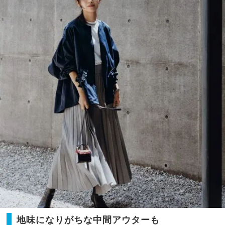
機能
NO
デニ
T A
ム』
HO
がマ
TEL
マの
な
即戦
の？
力に
」
◎
地味になりがちな中間アウターも