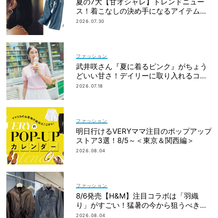
夏の7大【甘オシャレ】トレンドニュー
ス！着こなしの決め手になるアイテムが
勢揃い
2026.07.30
ファッション
武井咲さん『夏に着るピンク』がちょう
どいい甘さ！デイリーに取り入れるコツ
3選
2026.07.18
ファッション
明日行けるVERYママ注目のポップアップ
ストア3選！8/5～＜東京＆関西編＞
2026.08.04
ファッション
8/6発売【H&M】注目コラボは「羽織
り」がすごい！猛暑の今から狙うべき完
売必至アイテム
2026.08.04