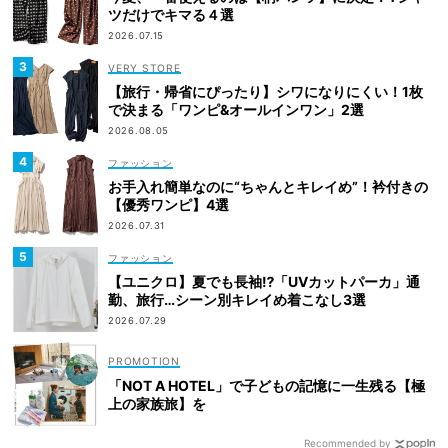
ツだけでキマる４選
2026.07.15
VERY STORE
【旅行・帰省にぴったり】シワになりにくい！1枚
で決まる「ワンピ&オールインワン」2選
2026.08.05
ファッション
お手入れ簡単なのに“ちゃんとキレイめ”！衿付きの
【優秀ワンピ】4選
2026.07.31
ファッション
【ユニクロ】夏でも長袖⁉「UVカットパーカ」通
勤、旅行…シーン別キレイめ着こなし3選
2026.07.29
「NOT A HOTEL」で子どもの記憶に一生残る【極
上の家族旅】を
Recommended by