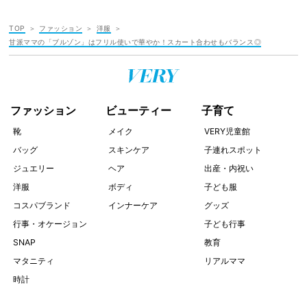
TOP
ファッション
洋服
甘派ママの「ブルゾン」はフリル使いで華やか！スカート合わせもバランス◎
ファッション
ビューティー
子育て
靴
メイク
VERY児童館
バッグ
スキンケア
子連れスポット
ジュエリー
ヘア
出産・内祝い
洋服
ボディ
子ども服
コスパブランド
インナーケア
グッズ
行事・オケージョン
子ども行事
SNAP
教育
マタニティ
リアルママ
時計