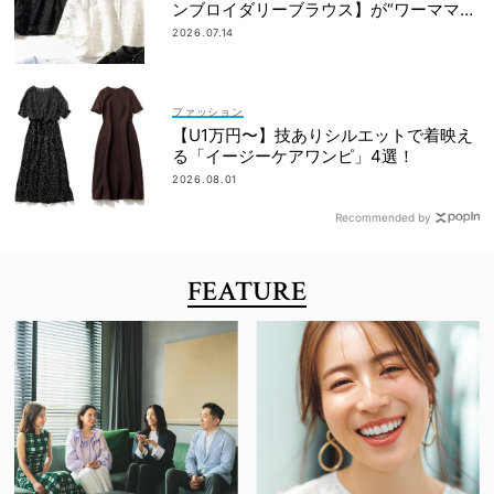
ンブロイダリーブラウス】が“ワーママの
新定番”
2026.07.14
ファッション
【U1万円〜】技ありシルエットで着映え
る「イージーケアワンピ」4選！
2026.08.01
Recommended by
FEATURE