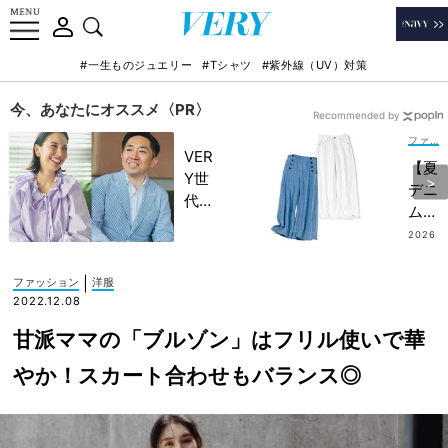
#一生ものジュエリー
#Tシャツ
#紫外線（UV）対策
今、あなたにオススメ〈PR〉
Recommended by
ファッション
VER
【夏
Y世
デニ
代が
ム速
金融
報】
2026
教育
.07.0
GU
6
家・
は
|
ファッション
洋服
田内
299
2022.12.08
学さ
0
んと
甘派ママの「ブルゾン」はフリル使いで華
円！
考え
暑さ
やか！スカート合わせもバランス◎
る
も余
「な
裕な
ぜ
『高
今、