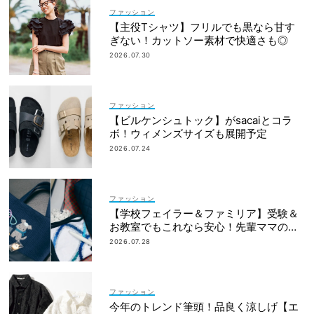
ファッション
【主役Tシャツ】フリルでも黒なら甘す
ぎない！カットソー素材で快適さも◎
2026.07.30
ファッション
【ビルケンシュトック】がsacaiとコラ
ボ！ウィメンズサイズも展開予定
2026.07.24
ファッション
【学校フェイラー＆ファミリア】受験＆
お教室でもこれなら安心！先輩ママの地
味見えしないネイビー小物
2026.07.28
ファッション
今年のトレンド筆頭！品良く涼しげ【エ