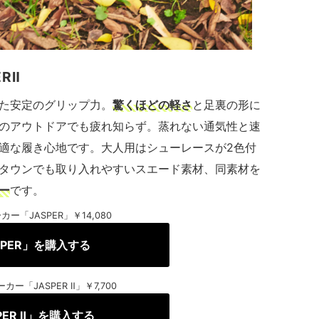
RⅡ
た安定のグリップ力。
驚くほどの軽さ
と足裏の形に
のアウトドアでも疲れ知らず。蒸れない通気性と速
適な履き心地です。大人用はシューレースが2色付
タウンでも取り入れやすいスエード素材、同素材を
ー
です。
カー「JASPER」￥14,080
SPER」を購入する
カー「JASPER Ⅱ」￥7,700
PER Ⅱ」を購入する