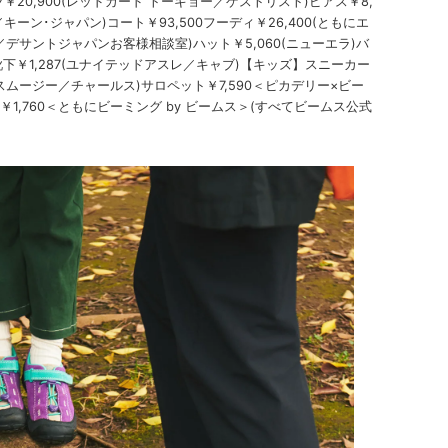
ツ￥20,900(レッドカード トーキョー／ゲストリスト)ピアス￥8,
N／キーン･ジャパン)コート￥93,500フーディ￥26,400(ともにエ
／デサントジャパンお客様相談室)ハット￥5,060(ニューエラ)バ
靴下￥1,287(ユナイテッドアスレ／キャブ)【キッズ】スニーカー
00(スムージー／チャールス)サロペット￥7,590＜ピカデリー×ビー
帽￥1,760＜ともにビーミング by ビームス＞(すべてビームス公式