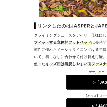
リンクしたのはJASPERとJAPE
クライミングシューズをデイリー仕様にし
フィットする立体的フットベッド
は長時間
乾性に優れたメッシュライニングは通年快
いて、着こなしに合わせて付け替え可能。
使った
キッズ用は着脱しやすい面ファスナ
【ママ】
スニー
>「JA
【キッズ】
スニー
>「JAS