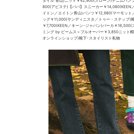
タイル 青山)ニット￥42,900(スローン)デニムパン
800(アビステ)【パパ】スニーカー￥14,080(KEE
イトン／エイトン青山)パンツ￥12,980(マーモット
ッグ￥11,000(サンディニスタ／トゥー・ステップ)
￥7,700(KEEN／キーン･ジャパン)パーカ￥16,5
ミング by ビームス＞プルオーバー￥3,850ニット
オンラインショップ)靴下･スタイリスト私物