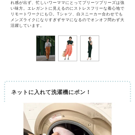
。女性
れ感が出ず、忙しいワーママにとってプリーツプリーズは強
のデ
ラマテ
い味方。エレガントに見えるのにストレスフリーな着心地で
ャツ
リモートワークにも◎。Tシャツ、白スニーカー合わせでも
ット
メンズライクになりすぎずサマになるのでオンオフ問わず大
活躍しています。
ネットに入れて洗濯機にポン！