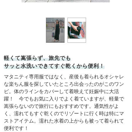
バッ
軽くて嵩張らず、旅先でも
サッと水洗いできてすぐ乾くから便利！
マタニティ専用服ではなく、産後も着られるオシャレ
な楽ちん服を探していたところ出会ったのがこのワン
ピ。体のラインをカバーして着映えて妊娠中に大活
躍！ 今でもお気に入りでよく着ていますが、軽量で
嵩張らないので旅行にもおすすめです。通気性がよ
く、濡れてもすぐ乾くのでリゾートに行く時は特にマ
ストアイテム。濡れた水着の上からも被って着られて
便利です！