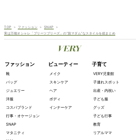
TOP
ファッション
SNAP
実は万能オシャレ「プリーツプリーズ」の“脱マダム”なスタイルを総まとめ
ファッション
ビューティー
子育て
靴
メイク
VERY児童館
バッグ
スキンケア
子連れスポット
ジュエリー
ヘア
出産・内祝い
洋服
ボディ
子ども服
コスパブランド
インナーケア
グッズ
行事・オケージョン
子ども行事
SNAP
教育
マタニティ
リアルママ