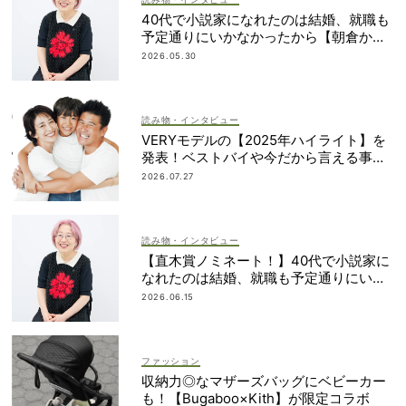
40代で小説家になれたのは結婚、就職も
予定通りにいかなかったから【朝倉かす
みさん】
2026.05.30
読み物・インタビュー
VERYモデルの【2025年ハイライト】を
発表！ベストバイや今だから言える事件
簿も大公開
2026.07.27
読み物・インタビュー
【直木賞ノミネート！】40代で小説家に
なれたのは結婚、就職も予定通りにいか
なかったから｜朝倉かすみさん
2026.06.15
ファッション
収納力◎なマザーズバッグにベビーカー
も！【Bugaboo×Kith】が限定コラボ