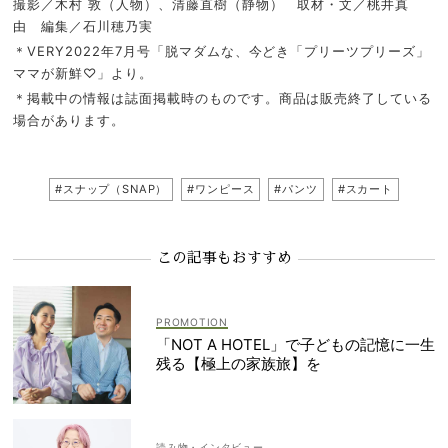
撮影／木村 敦（人物）、清藤直樹（静物） 取材・文／桃井真
由 編集／石川穂乃実
＊VERY2022年7月号「脱マダムな、今どき「プリーツプリーズ」
ママが新鮮♡」より。
＊掲載中の情報は誌面掲載時のものです。商品は販売終了している
場合があります。
#スナップ（SNAP）
#ワンピース
#パンツ
#スカート
この記事もおすすめ
「NOT A HOTEL」で子どもの記憶に一生
残る【極上の家族旅】を
読み物・インタビュー