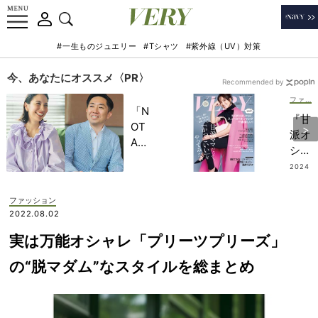
#一生ものジュエリー
#Tシャツ
#紫外線（UV）対策
今、あなたにオススメ〈PR〉
Recommended by
ファッション
「N
『甘
OT
派オ
A
シャ
HO
レ』
2024
TEL
.01.0
が“
5
」で
カッ
ファッション
子ど
コよ
2022.08.02
もの
く”
記憶
実は万能オシャレ「プリーツプリーズ」
進化
に一
中！
の“脱マダム”なスタイルを総まとめ
生残
ママ
る
の“
【極
可愛
上の