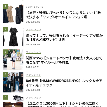
VERY STORE
【旅行・帰省にぴったり】シワになりにくい！1枚
で決まる「ワンピ&オールインワン」2選
2026.08.05
ファッション
洗って干して、毎日着られる！イージーケアが助か
る【夏の相棒ワンピ】8選
2026.08.02
ファッション
関西ママの【ショートパンツ】攻略法！大人っぽく
着こなす“マイルール”を拝見
2026.07.31
ファッション
8/6発売【H&M×WARDROBE.NYC】ルック＆全ア
イテムをチェック
2026.08.04
ファッション
【ユニクロは3000円以下】オシャレ強化に効く