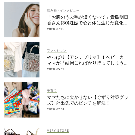
読み物・インタビュー
「お腹のうぶ毛が濃くなって」貴島明日
香さん(30)妊娠で心と体に生じた変化も
「愛しいです」
2026.07.13
ファッション
やっぱり【アンテプリマ】！ベビーカー
ママが「結局こればかり持ってしまう」
納得の理由
2026.05.12
子育て
ママたちに欠かせない【ぐずり対策グッ
ズ】外出先でのピンチを解決！
2026.07.31
VERY STORE