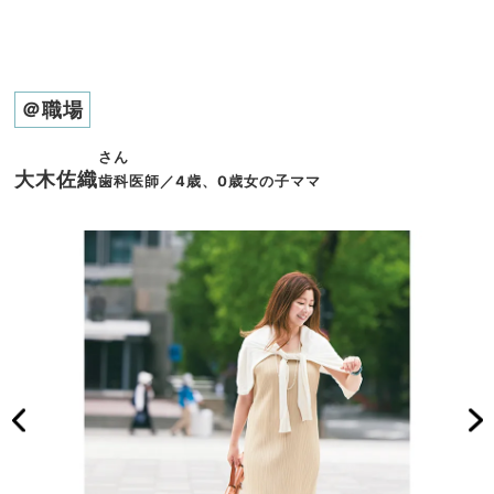
＠職場
さん
大木佐織
歯科医師／4歳、0歳女の子ママ