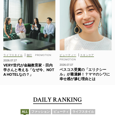
ライフスタイル
|
旅行
ビューティー
|
スキンケア
2026.07.27
VERY世代が金融教育家・田内
2026.07.07
ベスコス受賞の「エリクシー
学さんと考える「なぜ今、NOT
ル」が最適解！？ママのシワに
A HOTELなの？」
幸せ感が滲む理由とは
DAILY RANKING
ALL
ファッション
ビューティ
ライフスタイル