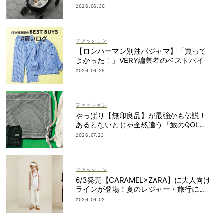
2026.06.30
ファッション
【ロンハーマン別注パジャマ】「買って
よかった！」VERY編集者のベストバイ
2026.06.25
ファッション
やっぱり【無印良品】が最強かも伝説！
あるとないとじゃ全然違う「旅のQOL爆
上げアイテム」
2026.07.23
ファッション
6/3発売【CARAMEL×ZARA】に大人向け
ラインが登場！夏のレジャー・旅行にも
おすすめ
2026.06.02