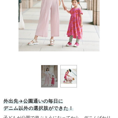
伸縮
外出先→公園通いの毎日に
デニム以外の選択肢ができた！
子どもが公園で遊ぶようになってから、デニムばかり