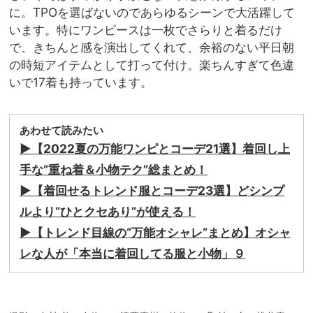
に。TPOを選ばないのであらゆるシーンで大活躍して
います。特にワンピースは一枚でさらりと着るだけ
で、きちんと感を演出してくれて、余裕のない平日朝
の時短アイテムとして打って付け。楽ちんすぎて色違
いで17着も持っています。
あわせて読みたい
▶︎【2022夏の万能ワンピとコーデ21選】着回し上
手な”重ね着＆小物テク”総まとめ！
▶︎【着回せるトレンド服とコーデ23選】どシンプ
ルより“ひとクセあり”が使える！
▶︎【トレンド目線の“万能オシャレ”まとめ】オシャ
レな人が「本当に着回してる服と小物」９