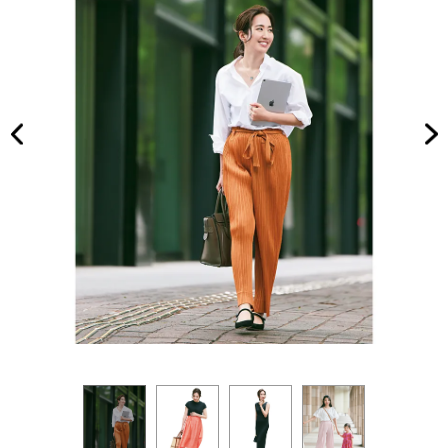
い今
家族
どき
旅】
服”
を
っ
て？
｜
VER
Y20
24
年2
月号