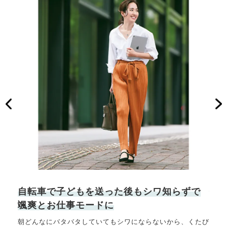
友
自転車で子どもを送った後もシワ知らずで
休
颯爽とお仕事モードに
え
ピー
朝どんなにバタバタしていてもシワにならないから、くたび
周り