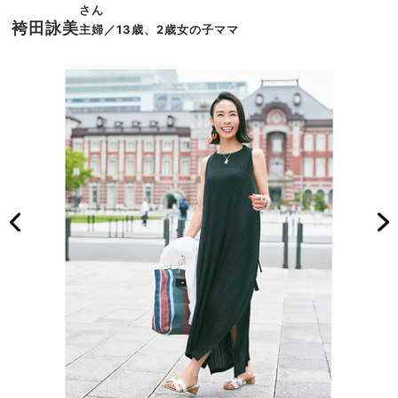
さん
袴田詠美
主婦／13歳、2歳女の子ママ