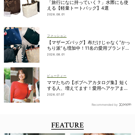
「旅行になに持っていく？」水際にも使
える【軽量トートバッグ】4選
2026.08.01
ファッション
【マザーズバッグ】布だけじゃなく“かっ
ちり派”も増加中！11名の愛用ブランド
は？
2026.08.01
ビューティー
ママたちの【ボブヘアカタログ集】短く
する人、増えてます！愛用ヘアケアまで
全部見せ
2026.07.07
Recommended by
FEATURE