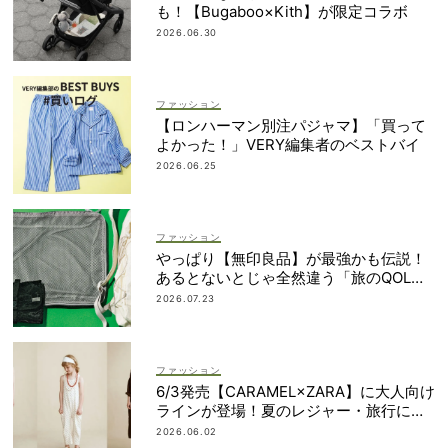
も！【Bugaboo×Kith】が限定コラボ
2026.06.30
ファッション
【ロンハーマン別注パジャマ】「買って
よかった！」VERY編集者のベストバイ
2026.06.25
ファッション
やっぱり【無印良品】が最強かも伝説！
あるとないとじゃ全然違う「旅のQOL爆
上げアイテム」
2026.07.23
ファッション
6/3発売【CARAMEL×ZARA】に大人向け
ラインが登場！夏のレジャー・旅行にも
おすすめ
2026.06.02