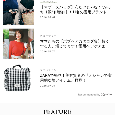
ファッション
【マザーズバッグ】布だけじゃなく“かっ
ちり派”も増加中！11名の愛用ブランド
は？
2026.08.01
ビューティー
ママたちの【ボブヘアカタログ集】短く
する人、増えてます！愛用ヘアケアまで
全部見せ
2026.07.07
ファッション
ZARAで発見！美容賢者の『オシャレで実
用的な旅アイテム』拝見！
2026.07.05
Recommended by
FEATURE