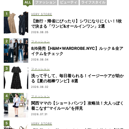
ALL
ファッション
ビューティ
ライフスタイル
VERY STORE
【旅行・帰省にぴったり】シワになりにくい！1枚
で決まる「ワンピ&オールインワン」2選
2026.08.05
ファッション
8/6発売【H&M×WARDROBE.NYC】ルック＆全ア
イテムをチェック
2026.08.04
ファッション
洗って干して、毎日着られる！イージーケアが助か
る【夏の相棒ワンピ】8選
2026.08.02
ファッション
関西ママの【ショートパンツ】攻略法！大人っぽく
着こなす“マイルール”を拝見
2026.07.31
VERY STORE