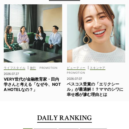
ライフスタイル
|
旅行
ビューティー
|
スキンケア
2026.07.27
VERY世代が金融教育家・田内
2026.07.07
ベスコス受賞の「エリクシー
学さんと考える「なぜ今、NOT
ル」が最適解！？ママのシワに
A HOTELなの？」
幸せ感が滲む理由とは
DAILY RANKING