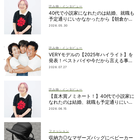
読み物・インタビュー
40代で小説家になれたのは結婚、就職も
予定通りにいかなかったから【朝倉かす
みさん】
2026.05.30
読み物・インタビュー
VERYモデルの【2025年ハイライト】を
発表！ベストバイや今だから言える事件
簿も大公開
2026.07.27
読み物・インタビュー
【直木賞ノミネート！】40代で小説家に
なれたのは結婚、就職も予定通りにいか
なかったから｜朝倉かすみさん
2026.06.15
ファッション
収納力◎なマザーズバッグにベビーカー