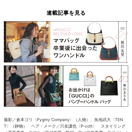
連載記事を見る
撮影／倉本ゴリ〈Pygmy Company〉（人物）、魚地武大〈TEN
T〉（静物） ヘア・メーク／只友謙也〈P-cott〉 スタイリング