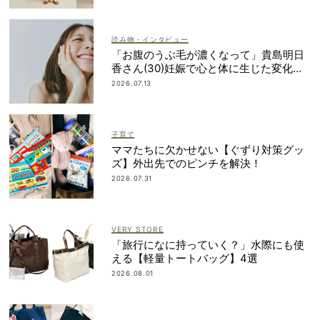
読み物・インタビュー
「お腹のうぶ毛が濃くなって」貴島明日
香さん(30)妊娠で心と体に生じた変化も
「愛しいです」
2026.07.13
子育て
ママたちに欠かせない【ぐずり対策グッ
ズ】外出先でのピンチを解決！
2026.07.31
VERY STORE
「旅行になに持っていく？」水際にも使
える【軽量トートバッグ】4選
2026.08.01