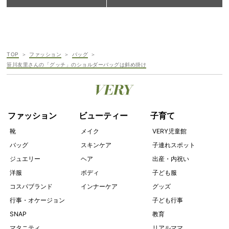
TOP
ファッション
バッグ
笹川友里さんの「グッチ」のショルダーバッグは斜め掛け
ファッション
ビューティー
子育て
靴
メイク
VERY児童館
バッグ
スキンケア
子連れスポット
ジュエリー
ヘア
出産・内祝い
洋服
ボディ
子ども服
コスパブランド
インナーケア
グッズ
行事・オケージョン
子ども行事
SNAP
教育
マタニティ
リアルママ