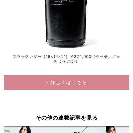
（グッ
ブラックレザー［19×14×14］￥224,000（グッチ／グッ
GG
チ ジャパン）
> 詳しくはこちら
その他の連載記事を見る