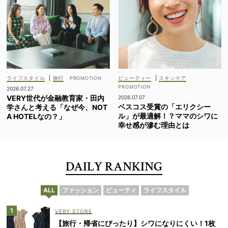
ライフスタイル
|
旅行
ビューティー
|
スキンケア
2026.07.27
VERY世代が金融教育家・田内
2026.07.07
ベスコス受賞の「エリクシー
学さんと考える「なぜ今、NOT
ル」が最適解！？ママのシワに
A HOTELなの？」
幸せ感が滲む理由とは
DAILY RANKING
ALL
ファッション
ビューティ
ライフスタイル
VERY STORE
【旅行・帰省にぴったり】シワになりにくい！1枚