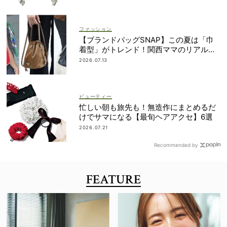
ファッション
【ブランドバッグSNAP】この夏は「巾
着型」がトレンド！関西ママのリアルコ
ーデ3選
2026.07.13
ビューティー
忙しい朝も旅先も！無造作にまとめるだ
けでサマになる【最旬ヘアアクセ】6選
2026.07.21
Recommended by
FEATURE