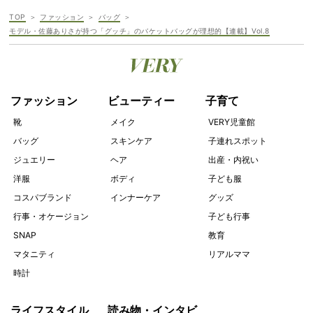
TOP
ファッション
バッグ
モデル・佐藤ありさが持つ「グッチ」のバケットバッグが理想的【連載】Vol.8
ファッション
ビューティー
子育て
靴
メイク
VERY児童館
バッグ
スキンケア
子連れスポット
ジュエリー
ヘア
出産・内祝い
洋服
ボディ
子ども服
コスパブランド
インナーケア
グッズ
行事・オケージョン
子ども行事
SNAP
教育
マタニティ
リアルママ
時計
ライフスタイル
読み物・インタビ