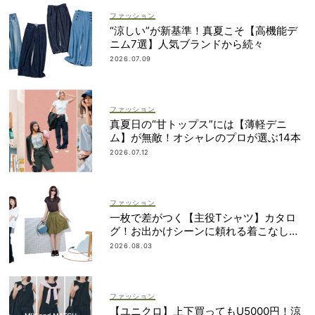
ファッション
“涼しい”が新基準！真夏こそ【高機能デ
ニム7選】人気ブランドから続々
2026.07.09
ファッション
真夏日の“甘トップス”には【薄軽デニ
ム】が無敵！オシャレのプロが選ぶ14本
2026.07.12
ファッション
一枚で差がつく【主役Tシャツ】カタロ
グ！お出かけシーンに頼れる着こなし実
例も
2026.08.03
ファッション
【ユニクロ】上下買ってもU5000円！涼