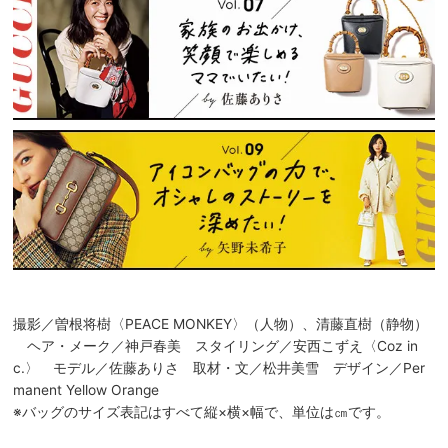
撮影／曽根将樹〈PEACE MONKEY〉（人物）、清藤直樹（静物）
ヘア・メーク／神戸春美 スタイリング／安西こずえ〈Coz in
c.〉 モデル／佐藤ありさ 取材・文／松井美雪 デザイン／Per
manent Yellow Orange
※バッグのサイズ表記はすべて縦×横×幅で、単位は㎝です。