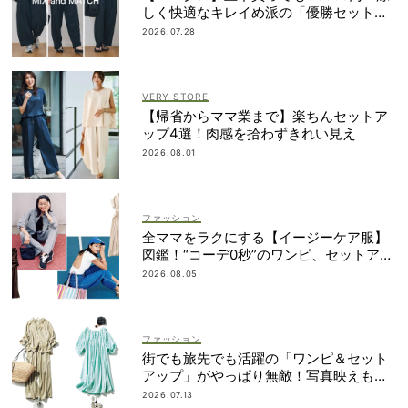
しく快適なキレイめ派の「優勝セット」
は着回し力も
2026.07.28
VERY STORE
【帰省からママ業まで】楽ちんセットア
ップ4選！肉感を拾わずきれい見え
2026.08.01
ファッション
全ママをラクにする【イージーケア服】
図鑑！“コーデ0秒”のワンピ、セットアッ
プetc.
2026.08.05
ファッション
街でも旅先でも活躍の「ワンピ＆セット
アップ」がやっぱり無敵！写真映えも着
回し力も◎
2026.07.13