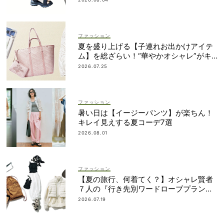
ファッション
夏を盛り上げる【子連れお出かけアイテ
ム】を総ざらい！“華やかオシャレ”がキ
ーワード
2026.07.25
ファッション
暑い日は【イージーパンツ】が楽ちん！
キレイ見えする夏コーデ7選
2026.08.01
ファッション
【夏の旅行、何着てく？】オシャレ賢者
７人の『行き先別ワードローブプラン』
大公開！
2026.07.19