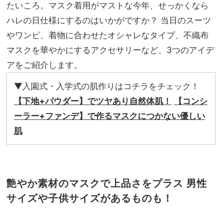
一大
たいころ。マスク着用がマストな今年、せっかくなら
家族
トレ
旅】
ハレの日仕様にするのはいかがですか？ 当日のスーツ
ンド
を
やワンピ、着物に合わせたオシャレなタイプ、不織布
マスクを華やかにするアクセサリーなど、3つのアイデ
アをご紹介します。
▼入園式・入学式の肌作りはコチラをチェック！
【下地+パウダー】でツヤあり自然体肌！
【コンシ
ーラー+ファンデ】で作るマスクにつかない優しい
肌
艶やか素材のマスクで上品さをプラス
男性
サイズや子供サイズがあるものも！