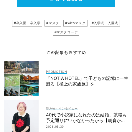
#卒入園・卒入学
#マスク
#withマスク
#入学式・入園式
#マスクコーデ
この記事もおすすめ
「NOT A HOTEL」で子どもの記憶に一生
残る【極上の家族旅】を
読み物・インタビュー
40代で小説家になれたのは結婚、就職も
予定通りにいかなかったから【朝倉かす
みさん】
2026.05.30