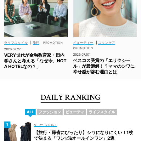
ライフスタイル
|
旅行
ビューティー
|
スキンケア
2026.07.27
VERY世代が金融教育家・田内
2026.07.07
ベスコス受賞の「エリクシー
学さんと考える「なぜ今、NOT
ル」が最適解！？ママのシワに
A HOTELなの？」
幸せ感が滲む理由とは
DAILY RANKING
ALL
ファッション
ビューティ
ライフスタイル
VERY STORE
【旅行・帰省にぴったり】シワになりにくい！1枚
で決まる「ワンピ&オールインワン」2選