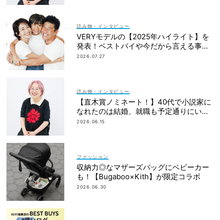
読み物・インタビュー
VERYモデルの【2025年ハイライト】を
発表！ベストバイや今だから言える事件
簿も大公開
2026.07.27
読み物・インタビュー
【直木賞ノミネート！】40代で小説家に
なれたのは結婚、就職も予定通りにいか
なかったから｜朝倉かすみさん
2026.06.15
ファッション
収納力◎なマザーズバッグにベビーカー
も！【Bugaboo×Kith】が限定コラボ
2026.06.30