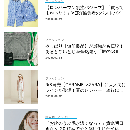
ファッション
【ロンハーマン別注パジャマ】「買って
よかった！」VERY編集者のベストバイ
2026.06.25
ファッション
やっぱり【無印良品】が最強かも伝説！
あるとないとじゃ全然違う「旅のQOL爆
上げアイテム」
2026.07.23
ファッション
6/3発売【CARAMEL×ZARA】に大人向け
ラインが登場！夏のレジャー・旅行にも
おすすめ
2026.06.02
読み物・インタビュー
「お腹のうぶ毛が濃くなって」貴島明日
香さん(30)妊娠で心と体に生じた変化も