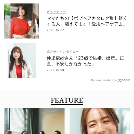
ビューティー
ママたちの【ボブヘアカタログ集】短く
する人、増えてます！愛用ヘアケアまで
全部見せ
2026.07.07
読み物・インタビュー
仲里依紗さん「23歳で結婚、出産。正
直、不安しかなかった」
2026.07.08
Recommended by
FEATURE