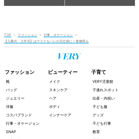
TOP
ファッション
行事・オケージョン
【入園式・入学式】はマスクもハレの日仕様に！着物用も
ファッション
ビューティー
子育て
靴
メイク
VERY児童館
バッグ
スキンケア
子連れスポット
ジュエリー
ヘア
出産・内祝い
洋服
ボディ
子ども服
コスパブランド
インナーケア
グッズ
行事・オケージョン
子ども行事
SNAP
教育