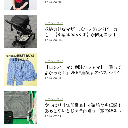
なかったから｜朝倉かすみさん
2026.06.15
ファッション
収納力◎なマザーズバッグにベビーカー
も！【Bugaboo×Kith】が限定コラボ
2026.06.30
ファッション
【ロンハーマン別注パジャマ】「買って
よかった！」VERY編集者のベストバイ
2026.06.25
ファッション
やっぱり【無印良品】が最強かも伝説！
あるとないとじゃ全然違う「旅のQOL爆
上げアイテム」
2026.07.23