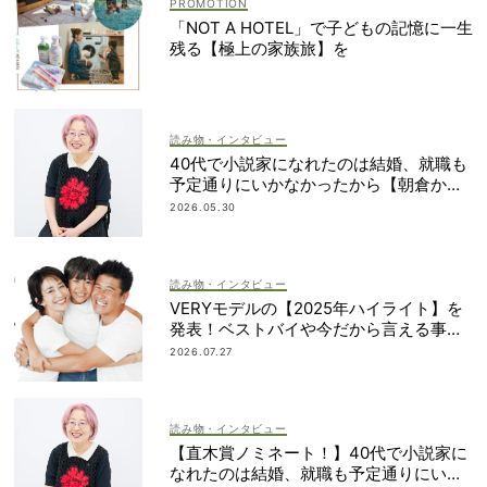
「NOT A HOTEL」で子どもの記憶に一生
残る【極上の家族旅】を
読み物・インタビュー
40代で小説家になれたのは結婚、就職も
予定通りにいかなかったから【朝倉かす
みさん】
2026.05.30
読み物・インタビュー
VERYモデルの【2025年ハイライト】を
発表！ベストバイや今だから言える事件
簿も大公開
2026.07.27
読み物・インタビュー
【直木賞ノミネート！】40代で小説家に
なれたのは結婚、就職も予定通りにいか