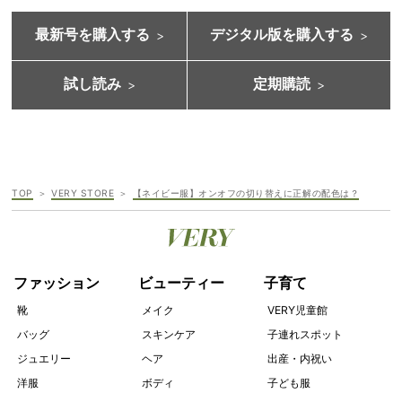
最新号を購入する
デジタル版を購入する
試し読み
定期購読
TOP
VERY STORE
【ネイビー服】オンオフの切り替えに正解の配色は？
ファッション
ビューティー
子育て
靴
メイク
VERY児童館
バッグ
スキンケア
子連れスポット
ジュエリー
ヘア
出産・内祝い
洋服
ボディ
子ども服