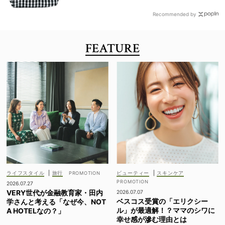
Recommended by
FEATURE
ライフスタイル
|
旅行
ビューティー
|
スキンケア
2026.07.27
VERY世代が金融教育家・田内
2026.07.07
ベスコス受賞の「エリクシー
学さんと考える「なぜ今、NOT
ル」が最適解！？ママのシワに
A HOTELなの？」
幸せ感が滲む理由とは