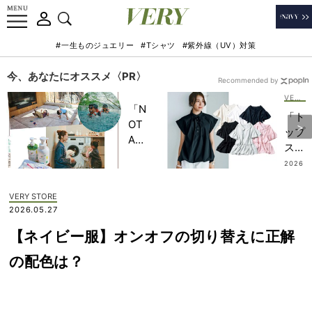
#一生ものジュエリー
#Tシャツ
#紫外線（UV）対策
今、あなたにオススメ〈PR〉
Recommended by
VERY STORE
「N
「ト
OT
ップ
A
スを
HO
イン
2026
TEL
.08.0
した
6
」で
くな
VERY STORE
子ど
い」
2026.05.27
もの
薄着
記憶
【ネイビー服】オンオフの切り替えに正解
の夏
に一
でも
の配色は？
生残
華や
る
ぐ
【極
【こ
上の