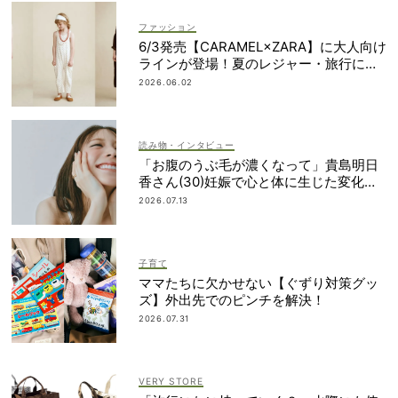
ファッション
6/3発売【CARAMEL×ZARA】に大人向け
ラインが登場！夏のレジャー・旅行にも
おすすめ
2026.06.02
読み物・インタビュー
「お腹のうぶ毛が濃くなって」貴島明日
香さん(30)妊娠で心と体に生じた変化も
「愛しいです」
2026.07.13
子育て
ママたちに欠かせない【ぐずり対策グッ
ズ】外出先でのピンチを解決！
2026.07.31
VERY STORE