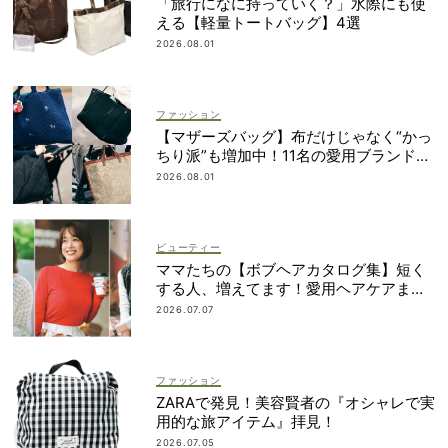
「旅行になに持っていく？」水際にも使
える【軽量トートバッグ】4選
2026.08.01
ファッション
【マザーズバッグ】布だけじゃなく“かっ
ちり派”も増加中！11名の愛用ブランド
は？
2026.08.01
ビューティー
ママたちの【ボブヘアカタログ集】短く
する人、増えてます！愛用ヘアケアまで
全部見せ
2026.07.07
ファッション
ZARAで発見！美容賢者の『オシャレで実
用的な旅アイテム』拝見！
2026.07.05