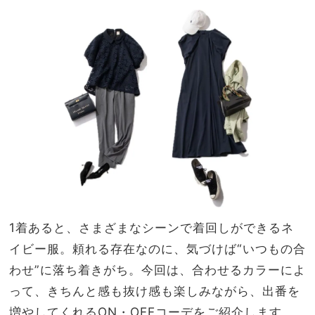
なれ
家族
見え
旅】
ブラ
を
ウ
ス】
5選
1着あると、さまざまなシーンで着回しができるネ
イビー服。頼れる存在なのに、気づけば“いつもの合
わせ”に落ち着きがち。今回は、合わせるカラーによ
って、きちんと感も抜け感も楽しみながら、出番を
増やしてくれるON・OFFコーデをご紹介します。