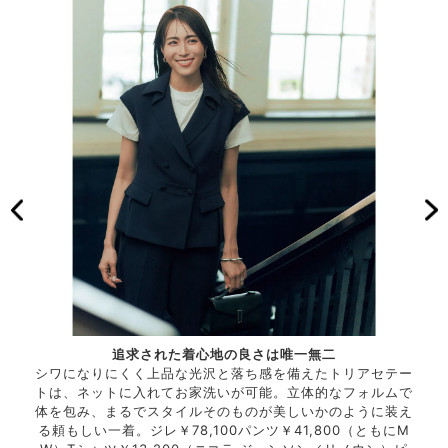
追求された着心地の良さは唯一無二
変
シワになりにくく上品な光沢と落ち感を備えたトリアセテー
レイ見
トは、ネットに入れてお家洗いが可能。立体的なフォルムで
深い
ルを変
体を包み、まるでスタイルそのものが美しいかのように装え
えを
デル着
る頼もしい一着。ジレ￥78,100パンツ￥41,800（ともにM
えら