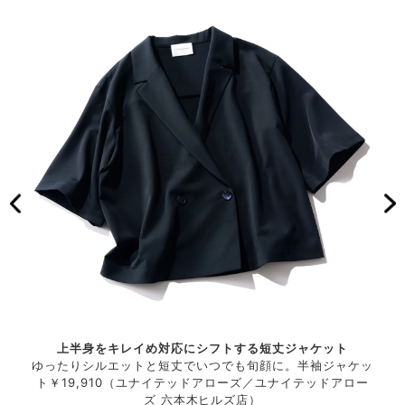
上半身をキレイめ対応にシフトする短丈ジャケット
ィガン
ゆったりシルエットと短丈でいつでも旬顔に。半袖ジャケッ
半袖
920
ト￥19,910（ユナイテッドアローズ／ユナイテッドアロー
付き
に巻い
ズ 六本木ヒルズ店）
（メ