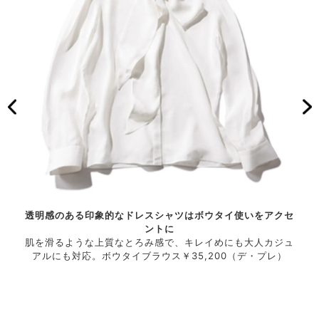
透明感のある印象的なドレスシャツはボウタイ使いをアクセ
。結び
ントに
ノー
グカラ
肌を滑るような上質なとろみ感で、キレイめにも大人カジュ
方次
好印象
アルにも対応。ボウタイブラウス￥35,200（デ・プレ）
ーが
素材と
に。
しい。
柔ら
バロッ
ブラ
リング
クジ