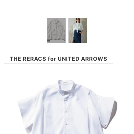
ティ／
￥4
THE RERACS for UNITED ARROWS