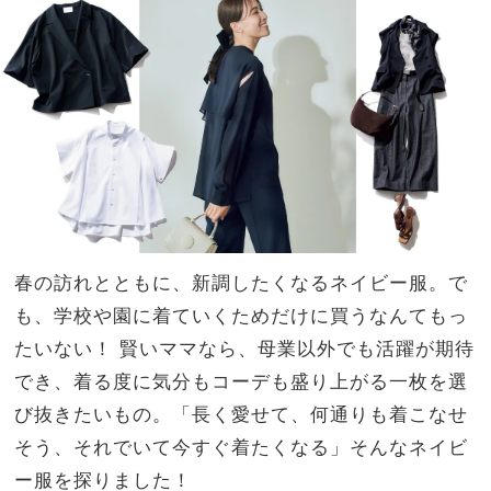
別ワ
家族
ード
旅】
ロー
を
ブプ
ラ
ン』
大公
開！
春の訪れとともに、新調したくなるネイビー服。で
も、学校や園に着ていくためだけに買うなんてもっ
たいない！ 賢いママなら、母業以外でも活躍が期待
でき、着る度に気分もコーデも盛り上がる一枚を選
び抜きたいもの。「長く愛せて、何通りも着こなせ
そう、それでいて今すぐ着たくなる」そんなネイビ
ー服を探りました！