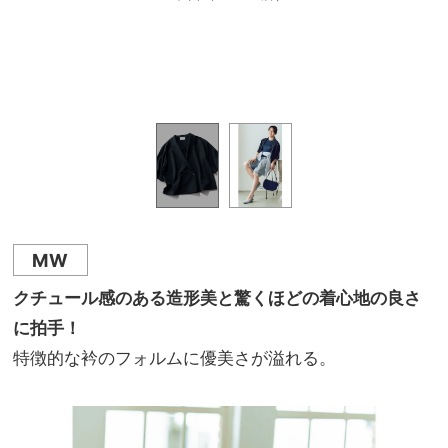
ネ新宿1
たシャ
ラッパ
店）
（トゥ
ーズ
ピエー
ティ
MW
クチュール感のある造形美と驚くほどの着心地の良さ
に拍手！
特徴的な衿のフォルムに優美さが溢れる。