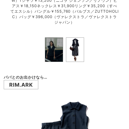
ーリ
W）Tシャツ￥13,200（ニコラ ジェンソン／リノウン）ピ
用
カーフ
アス￥18,150ネックレス￥31,900リング￥35,200（すべ
ブ）
フラッ
てエスシル）バングル￥155,760（バルブス／ZUTTOHOLI
￥1
ール
C）バッグ￥396,000（ヴァレクストラ／ヴァレクストラ
パ
 ジャ
ジャパン）
￥8
パパとのお出かけなら…
RIM.ARK