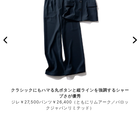
タイル
クラシックにもハマる丸ボタンと縦ラインを強調するシャー
ウエ
プさが優秀
トア）
ジレ￥27,500パンツ￥26,400（ともにリムアーク／バロッ
ジレ
800
クジャパンリミテッド）
ピア
ベルト
（す
ュール
￥2
100
￥6
ネック
（ル