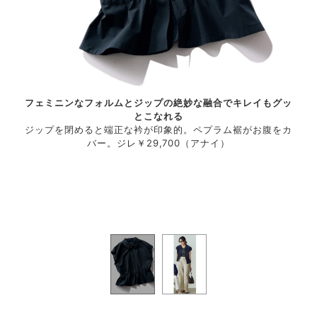
フェミニンなフォルムとジップの絶妙な融合でキレイもグッ
タンク
とこなれる
スポ
・ヴィ
ジップを閉めると端正な衿が印象的。ペプラム裾がお腹をカ
トッ
山店）
バー。ジレ￥29,700（アナイ）
ー 
アス
サ
￥17,
￥12
00メ
16
／ピエ
リー