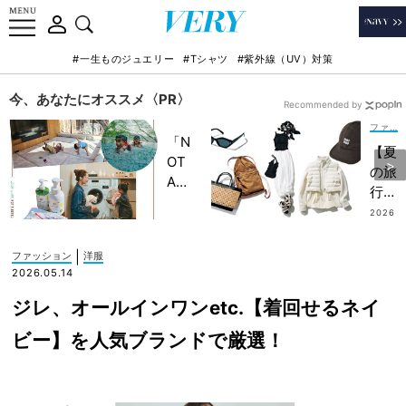
#一生ものジュエリー
#Tシャツ
#紫外線（UV）対策
今、あなたにオススメ〈PR〉
Recommended by
ファッション
「N
【夏
OT
の旅
A
行、
HO
何着
2026
TEL
.07.19
て
」で
く？
|
ファッション
洋服
子ど
】オ
2026.05.14
もの
シャ
記憶
ジレ、オールインワンetc.【着回せるネイ
レ賢
に一
者７
ビー】を人気ブランドで厳選！
生残
人の
る
『行
【極
き先
上の