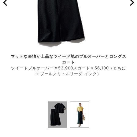
とめれ
マットな表情が上品なツイード地のプルオーバーとロングス
鮮や
カート
ファク
ツイードプルオーバー￥53,900スカート￥56,100（ともに
スカ
シュ
エブール／リトルリーグ インク）
チ
100
￥4
スアン
（と