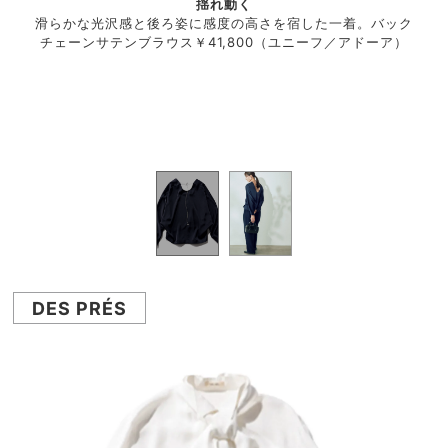
ンスリ
揺れ動く
体の
中をド
滑らかな光沢感と後ろ姿に感度の高さを宿した一着。バック
ーブ
可能。
チェーンサテンブラウス￥41,800（ユニーフ／アドーア）
ラマ
 イエ
ブラ
ーアー
ナ）
400
ルバ
ル タ
（リ
DES PRÉS