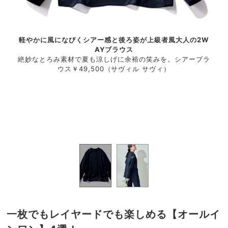
軽やかに風になびくシアー感と後ろ姿が上級者風大人の2W
ンドネ
AYブラウス
適度
らアー
絶妙なとろみ素材で夏も涼しげに余裕の笑みを。シアーブラ
ック
リーブ
ウス￥49,500（サヴィル サヴィ）
ムホ
ール
に
パンツ
￥9
新宿2
￥1
ピアス
店）
76,
￥2
一枚でもレイヤードでも楽しめる【オールイ