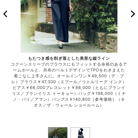
もたつき感を削ぎ落とした美形な縦ライン
コクーンスリーブのブラウスにもフィットする余裕のあるア
のある
ームホールと、共布のベルトデザインでTPOをわきまえた
カジ
0（ザ
着こなし上手さんに。オールインワン￥49,500（デ・プ
仕立
］￥2
レ）ブラウス￥47,300（エブール／リトルリーグ インク）
ハイ
（オー
ピアス￥66,000ブレスレット￥88,000（ともにブランイ
0,
220
リス／ブランイリス トーキョー）バッグ￥198,000（ミチ
バー
カスタ
ノ・パリ／アマン）パンプス￥140,800［参考価格］（ネ
（オ
ィ／ピ
オス／ザ・ウォール ショールーム）
マー
ィダス
エー