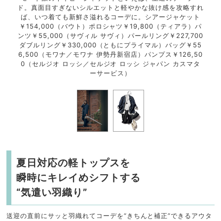
染みの
ド。真面目すぎないシルエットと軽やかな抜け感を攻略すれ
透け
デル着
ば、いつ着ても新鮮さ溢れるコーデに。シアージャケット
コー
ともに
￥154,000（バウト）ポロシャツ￥19,800（ティアラ）パ
用と
メ）カ
ンツ￥55,000（サヴィル サヴィ）パールリング￥227,700
ビソ
UTT
ダブルリング￥330,000（ともにプライマル）バッグ￥55
チュ
インピ
6,500（モワナ／モワナ 伊勢丹新宿店）パンプス￥126,50
OH
スニー
0（セルジオ ロッシ／セルジオ ロッシ ジャパン カスマタ
ープ
内店）
ーサービス）
カー
夏日対応の軽トップスを
瞬時にキレイめシフトする
“気遣い羽織り”
送迎の直前にサッと羽織れてコーデを“きちんと補正”できるアウタ