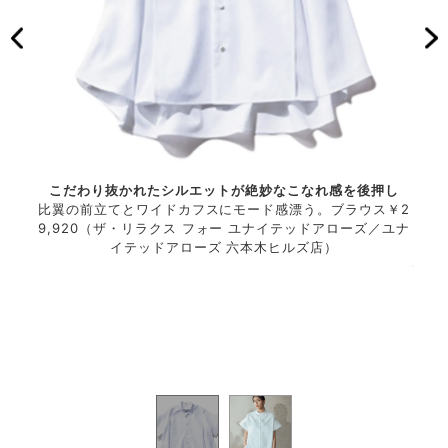
こだわり抜かれたシルエットが絶妙なこなれ感を後押し
的。存
比翼の前立てとワイドカフスにモード感漂う。ブラウス￥2
タキ
ウス。
9,920（ザ・リラクス フォー ユナイテッドアローズ／ユナ
在感
の速乾
イテッドアローズ 六本木ヒルズ店）
腕ま
しい。
性に
 イエ
ブラ
ー）ピ
ナ）
バッグ
アス
ョール
￥1