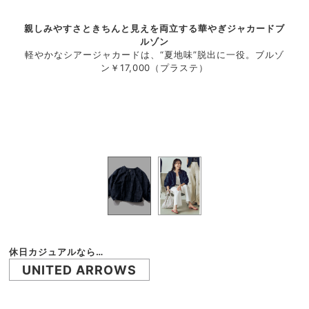
親しみやすさときちんと見えを両立する華やぎジャカードブ
やぎ。
ルゾン
Tシ
 ロン
軽やかなシアージャカードは、“夏地味”脱出に一役。ブルゾ
ブル
ンワー
ン￥17,000（プラステ）
ハー
もにト
ド樫
フィエ
ムウ
クプリ
／フ
ル サ
ント
休日カジュアルなら…
UNITED ARROWS