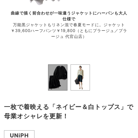
細見え
曲線で描く前合わせが一味違うジャケットにハーパンも大人
太す
コーデ
仕様で
とき
万能黒ジャケットもリネン混で春夏モードに。ジャケット
ン／キ
￥39,600ハーフパンツ￥19,800（ともにプラージュ／プラ
ハー
ト￥6
ージュ 代官山店）
ャプ
OLI
2,
店）サ
C）
一枚で着映える「ネイビー＆白トップス」で
母業オシャレを更新！
UNiPH