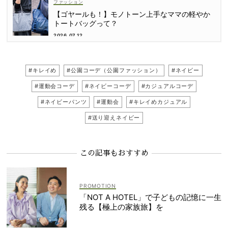
ファッション
【ゴヤールも！】モノトーン上手なママの軽やか
トートバッグって？
2026.07.12
#キレイめ
#公園コーデ（公園ファッション）
#ネイビー
#運動会コーデ
#ネイビーコーデ
#カジュアルコーデ
#ネイビーパンツ
#運動会
#キレイめカジュアル
#送り迎えネイビー
この記事もおすすめ
「NOT A HOTEL」で子どもの記憶に一生
残る【極上の家族旅】を