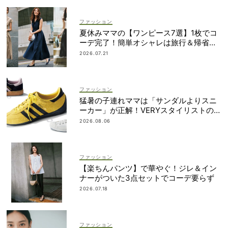
ファッション
夏休みママの【ワンピース7選】1枚でコ
ーデ完了！簡単オシャレは旅行＆帰省に
も
2026.07.21
ファッション
猛暑の子連れママは「サンダルよりスニ
ーカー」が正解！VERYスタイリストの愛
用品5選
2026.08.06
ファッション
【楽ちんパンツ】で華やぐ！ジレ＆イン
ナーがついた3点セットでコーデ要らず
2026.07.18
ファッション