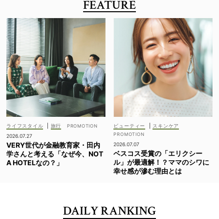
FEATURE
ライフスタイル
|
旅行
ビューティー
|
スキンケア
2026.07.27
VERY世代が金融教育家・田内
2026.07.07
ベスコス受賞の「エリクシー
学さんと考える「なぜ今、NOT
ル」が最適解！？ママのシワに
A HOTELなの？」
幸せ感が滲む理由とは
DAILY RANKING