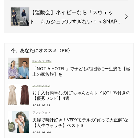
【運動会】ネイビーなら「スウェッ
ト」もカジュアルすぎない！＜SNAP
＞
今、あなたにオススメ〈PR〉
「NOT A HOTEL」で子どもの記憶に一生残る【極
上の家族旅】を
ファッション
お手入れ簡単なのに“ちゃんとキレイめ”！衿付きの
【優秀ワンピ】4選
2026.07.31
ファッション
夫婦で時計好き！VERYモデルの“買って大正解”な
【人生ウォッチ】ベスト３
2026.08.04