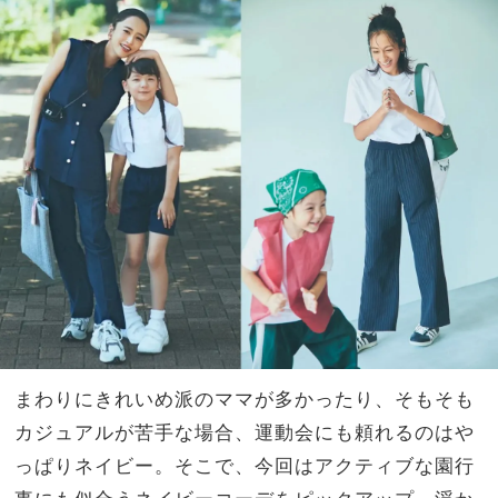
計」
家族
に注
旅】
目！
を
ママ
もつ
けや
すい
サイ
ズ感
っ
て？
まわりにきれいめ派のママが多かったり、そもそも
カジュアルが苦手な場合、運動会にも頼れるのはや
っぱりネイビー。そこで、今回はアクティブな園行