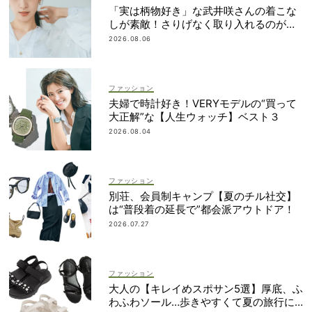
「実は柄物好き」な武井咲さんの着こな
しが素敵！さりげなく取り入れるのが気
分
2026.08.06
ファッション
夫婦で時計好き！VERYモデルの“買って
大正解”な【人生ウォッチ】ベスト３
2026.08.04
ファッション
別荘、会員制キャンプ【夏のチル社交】
は“普段着の延長で”都会派アウトドア！
2026.07.27
ファッション
大人の【キレイめスポサン5選】厚底、ふ
わふわソール…歩きやすくて夏の旅行に