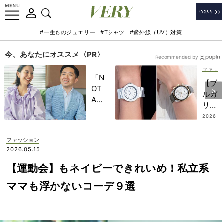
#一生ものジュエリー
#Tシャツ
#紫外線（UV）対策
今、あなたにオススメ〈PR〉
Recommended by
ファッション
「N
【ブ
OT
ルガ
A
リ・
HO
オメ
2026
TEL
.07.14
ガ】
」で
オン
ファッション
子ど
オフ
2026.05.15
もの
頼れ
記憶
【運動会】もネイビーできれいめ！私立系
る
に一
「ハ
ママも浮かないコーデ９選
生残
ンサ
る
ムな
【極
時
上の