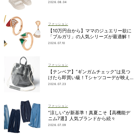
も！
2026.08.04
ファッション
【10万円台から】ママのジュエリー欲に
「ブルガリ」の人気シリーズが最適解！
2026.07.10
ファッション
【テンベア】“ギンガムチェック”は見つ
けたら即買い級！Tシャツコーデが映え
る「夏の相棒バッグ」3選
2026.07.23
ファッション
“涼しい”が新基準！真夏こそ【高機能デ
ニム7選】人気ブランドから続々
2026.07.09