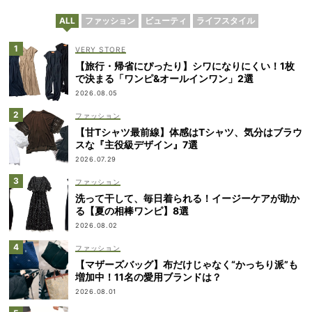
ALL
ファッション
ビューティ
ライフスタイル
VERY STORE
【旅行・帰省にぴったり】シワになりにくい！1枚
で決まる「ワンピ&オールインワン」2選
2026.08.05
ファッション
【甘Tシャツ最前線】体感はTシャツ、気分はブラウ
スな『主役級デザイン』7選
2026.07.29
ファッション
洗って干して、毎日着られる！イージーケアが助か
る【夏の相棒ワンピ】8選
2026.08.02
ファッション
【マザーズバッグ】布だけじゃなく“かっちり派”も
増加中！11名の愛用ブランドは？
2026.08.01