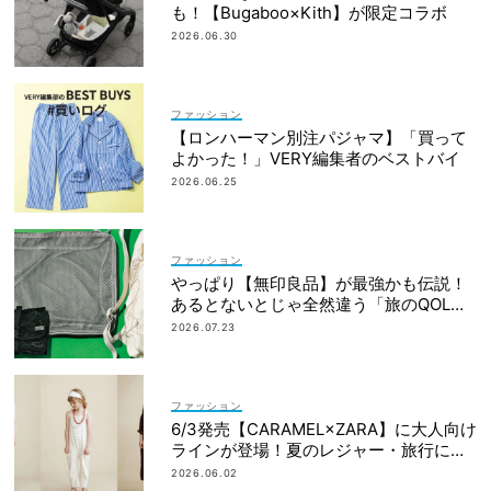
も！【Bugaboo×Kith】が限定コラボ
2026.06.30
ファッション
【ロンハーマン別注パジャマ】「買って
よかった！」VERY編集者のベストバイ
2026.06.25
ファッション
やっぱり【無印良品】が最強かも伝説！
あるとないとじゃ全然違う「旅のQOL爆
上げアイテム」
2026.07.23
ファッション
6/3発売【CARAMEL×ZARA】に大人向け
ラインが登場！夏のレジャー・旅行にも
おすすめ
2026.06.02