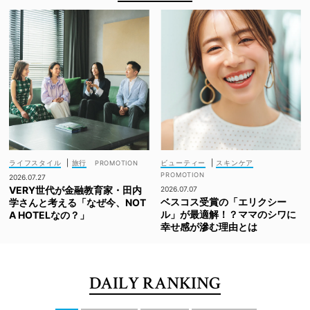
ライフスタイル
|
旅行
ビューティー
|
スキンケア
2026.07.27
VERY世代が金融教育家・田内
2026.07.07
ベスコス受賞の「エリクシー
学さんと考える「なぜ今、NOT
ル」が最適解！？ママのシワに
A HOTELなの？」
幸せ感が滲む理由とは
DAILY RANKING