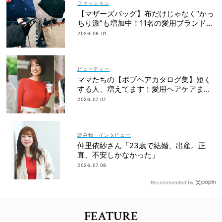
ファッション
【マザーズバッグ】布だけじゃなく“かっ
ちり派”も増加中！11名の愛用ブランド
は？
2026.08.01
ビューティー
ママたちの【ボブヘアカタログ集】短く
する人、増えてます！愛用ヘアケアまで
全部見せ
2026.07.07
読み物・インタビュー
仲里依紗さん「23歳で結婚、出産。正
直、不安しかなかった」
2026.07.08
Recommended by
FEATURE