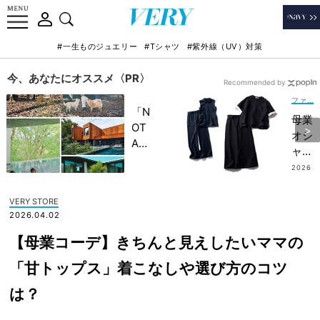
#一生ものジュエリー
#Tシャツ
#紫外線（UV）対策
今、あなたにオススメ〈PR〉
Recommended by
ファッション
「N
母業
OT
オシ
A
ャレ
HO
が時
2026
TEL
.05.0
短で
7
」で
キマ
VERY STORE
子ど
る
2026.04.02
もの
【セ
記憶
【母業コーデ】きちんと見えしたいママの
ット
に一
アッ
「甘トップス」着こなしや選び方のコツ
生残
プ】
る
は？
4
【極
選！
上の