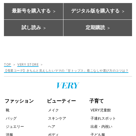
最新号を購入する
デジタル版を購入する
試し読み
定期購読
TOP
VERY STORE
【母業コーデ】きちんと見えしたいママの「甘トップス」着こなしや選び方のコツは？
ファッション
ビューティー
子育て
靴
メイク
VERY児童館
バッグ
スキンケア
子連れスポット
ジュエリー
ヘア
出産・内祝い
洋服
ボディ
子ども服