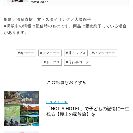
倉かすみさん
2026.06.15
撮影／清藤直樹 文・スタイリング／大國絢子
※
掲載中の情報は配信時のものです。商品は販売終了している場合
があります。
#春コーデ
#ママコーデ
#甘トップス
#パンツコーデ
#トップス
#母行事コーデ
この記事もおすすめ
「NOT A HOTEL」で子どもの記憶に一生
残る【極上の家族旅】を