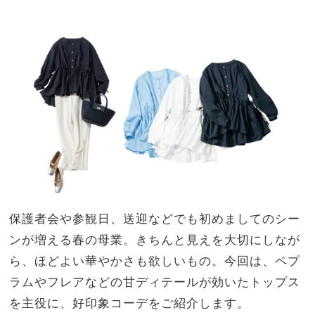
“コ
家族
ンサ
旅】
バす
を
ぎな
い”
が着
回し
やす
い
保護者会や参観日、送迎などでも初めましてのシー
ンが増える春の母業。きちんと見えを大切にしなが
ら、ほどよい華やかさも欲しいもの。今回は、ペプ
ラムやフレアなどの甘ディテールが効いたトップス
を主役に、好印象コーデをご紹介します。