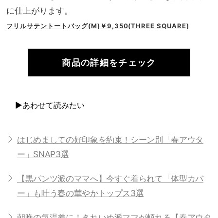
に仕上がります。
フリルサテントートバッグ(M)￥9,350(THREE SQUARE)
商品の詳細をチェック
▶あわせて読みたい
はじめましての好印象を約束！シーン別「春アウタ
ー」SNAP3選
【黒パンツ派のママへ】今すぐ着られて「体型カバ
ー」も叶う春の華やかトップス3選
朝晩の気温差に！きれいめ派ママが頼れる【春アウタ