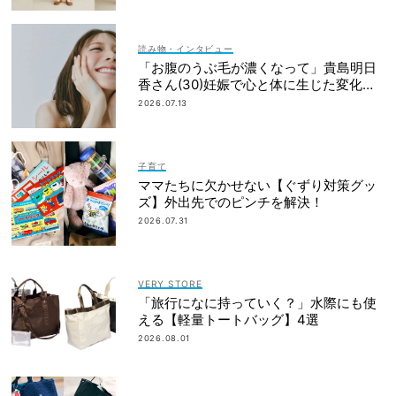
読み物・インタビュー
「お腹のうぶ毛が濃くなって」貴島明日
香さん(30)妊娠で心と体に生じた変化も
「愛しいです」
2026.07.13
子育て
ママたちに欠かせない【ぐずり対策グッ
ズ】外出先でのピンチを解決！
2026.07.31
VERY STORE
「旅行になに持っていく？」水際にも使
える【軽量トートバッグ】4選
2026.08.01