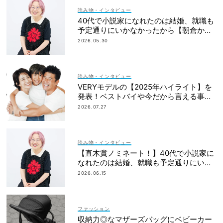
読み物・インタビュー
40代で小説家になれたのは結婚、就職も
予定通りにいかなかったから【朝倉かす
みさん】
2026.05.30
読み物・インタビュー
VERYモデルの【2025年ハイライト】を
発表！ベストバイや今だから言える事件
簿も大公開
2026.07.27
読み物・インタビュー
【直木賞ノミネート！】40代で小説家に
なれたのは結婚、就職も予定通りにいか
なかったから｜朝倉かすみさん
2026.06.15
ファッション
収納力◎なマザーズバッグにベビーカー