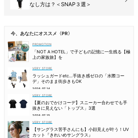
なし方は？＜SNAP３選＞
今、あなたにオススメ〈PR〉
「NOT A HOTEL」で子どもの記憶に一生残る【極
上の家族旅】を
VERY STORE
ラッシュガードetc…手抜き感ゼロの「水際コー
デ」そのまま街歩きもOK
2026.07.14
VERY STORE
【夏のおでかけコーデ】スニーカー合わせでも手
抜きに見えない「トップス」3選
2026.07.15
VERY STORE
【サングラス苦手さんにも】小顔見えが叶う！UV
カット『きれいめサングラス』