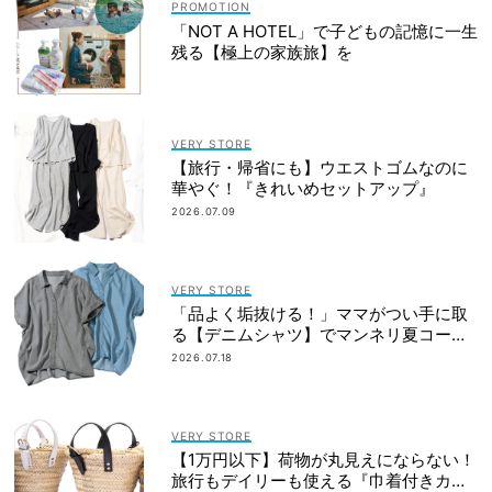
「NOT A HOTEL」で子どもの記憶に一生
残る【極上の家族旅】を
VERY STORE
【旅行・帰省にも】ウエストゴムなのに
華やぐ！『きれいめセットアップ』
2026.07.09
VERY STORE
「品よく垢抜ける！」ママがつい手に取
る【デニムシャツ】でマンネリ夏コーデ
を更新
2026.07.18
VERY STORE
【1万円以下】荷物が丸見えにならない！
旅行もデイリーも使える『巾着付きカゴ