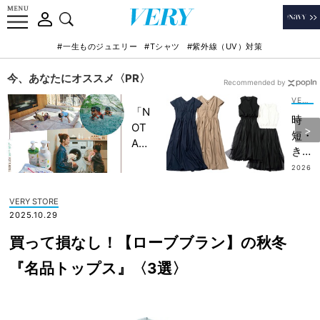
#一生ものジュエリー
#Tシャツ
#紫外線（UV）対策
今、あなたにオススメ〈PR〉
Recommended by
VERY STORE
「N
時
OT
短・
A
きれ
HO
い見
2026
TEL
.07.3
え・
0
」で
清潔
VERY STORE
子ど
感が
2025.10.29
もの
叶
記憶
買って損なし！【ローブブラン】の秋冬
う！
に一
【真
『名品トップス』〈3選〉
生残
夏の
る
着回
【極
しワ
上の