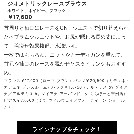
ジオメトリックレースブラウス
ホワイト、ネイビー、ブラック
￥17,600
首周りと袖口にレースをON。ウエストで切り替えられ
たペプラムシルエットや、お尻が隠れる長め丈によっ
て、着痩せ効果抜群。水洗い可。
一枚ではもちろん、ニットやカーディガンを重ねて、
首元や袖口のレースを覗かせたスタイリングもおすす
め。
ブラウス￥17,600（ローブ ブラン）パンツ￥20,900（カデュネ╱
カデュネ プレスルーム）バッグ￥13,750（アルテミス by ダイア
ナ╱アルテミス by ダイアナ アーバンドック ららぽーと豊洲店）
ピアス￥77,000（ミチ ウィルウェイ╱フォーティーン ショールー
ム）
ラインナップをチェック！