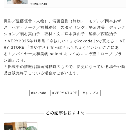
2026.07.10
撮影╱遠藤優貴（人物）、清藤直樹（静物） モデル╱岡本あず
さ ヘア・メーク╱福川雅顕 スタイリング╱平沼洋美 ディレク
ション╱嶺村真由子 取材・文╱岸本真由子 編集╱西脇治子
＊VERY2025年11月号「今欲しい！」がkokode.jpで買える！ VE
RY STORE 「着やすさも女っぽさも＼ちょうどいいがここにあ
る！／バイヤー大和美帆 select キレイめママ待望！ローブ ブラ
ン編」より。
＊掲載中の情報は誌面掲載時のもので、変更になっている場合や商
品は販売終了している場合がございます。
#kokode
#VERY STORE
#トップス
この記事もおすすめ