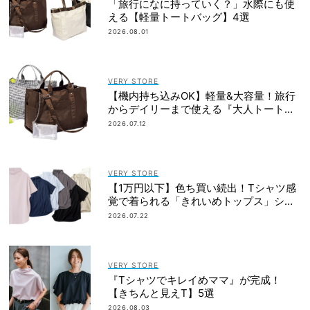
「旅行になに持っていく？」水際にも使
える【軽量トートバッグ】4選
2026.08.01
VERY STORE
【機内持ち込みOK】軽量&大容量！旅行
からデイリーまで使える『大人トートバ
ッグ』
2026.07.12
VERY STORE
【1万円以下】色ち買い続出！Tシャツ感
覚で着られる「きれいめトップス」シワ
にならない
2026.07.22
VERY STORE
『Tシャツでキレイめママ』が完成！
【きちんと見えT】5選
2026.08.03