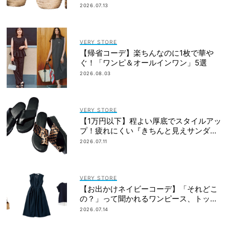
バッグ』
2026.07.13
VERY STORE
【帰省コーデ】楽ちんなのに1枚で華や
ぐ！「ワンピ＆オールインワン」5選
2026.08.03
VERY STORE
【1万円以下】程よい厚底でスタイルアッ
プ！疲れにくい『きちんと見えサンダ
ル』
2026.07.11
VERY STORE
【お出かけネイビーコーデ】「それどこ
の？」って聞かれるワンピース、トップ
ス
2026.07.14