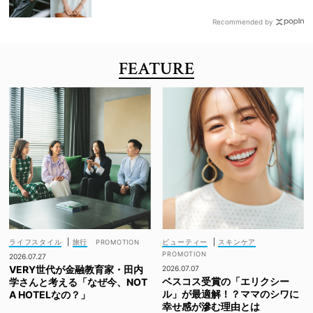
Recommended by
FEATURE
ライフスタイル
|
旅行
ビューティー
|
スキンケア
2026.07.27
VERY世代が金融教育家・田内
2026.07.07
ベスコス受賞の「エリクシー
学さんと考える「なぜ今、NOT
ル」が最適解！？ママのシワに
A HOTELなの？」
幸せ感が滲む理由とは