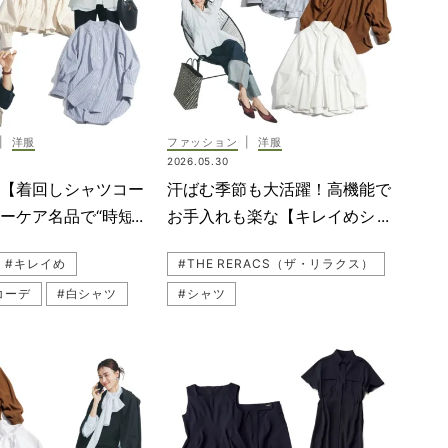
|
洋服
ファッション
|
洋服
2026.05.30
の【着回しシャツコー
汗ばむ季節も大活躍！高機能で
ーケア名品で“時短
お手入れも楽な【キレイめシャ
ツ”に注目！
ツ】の着回しコーデ画像集
#キレイめ
#THE RERACS（ザ・リラクス）
コーデ
#白シャツ
#シャツ
ERACS（ザ・リラクス）
#LE PHIL（ル フィル）
#LE PHIL（ル フィル）
#着回し
デ
#お仕事ママ（ワーママ）
マ（ワーママ）
#白シャツ
#着回しコーデ
ーデ
#笹川友里
#通勤
#SOEJU（ソージュ）