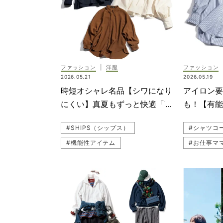
#UNFILO（アンフィーロ）
#着回し
#白シャツ
#通勤
#キレイめ
#お仕事服
#お仕事マ
#LOUNIE（ルーニィ）
#白シャツ
ファッション
|
洋服
ファッション
2026.05.21
2026.05.19
時短オシャレ名品【シワになり
アイロン要
にくい】真夏もずっと快適「高
も！【有
機能シャツ」5選
ママの夏
#SHIPS（シップス）
#シャツコ
#機能性アイテム
#お仕事マ
#SOEJU（ソージュ）
#笹川友里
#UNFILO（アンフィーロ）
#SOEJU
#シャツ
#着回し
#着回し
#LOUNIE（ルーニィ）
#通勤コー
#スカート