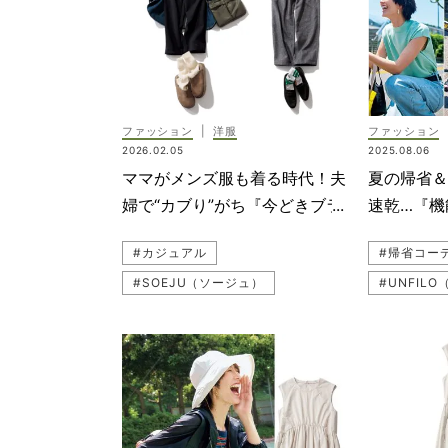
ファッション
|
洋服
ファッション
2026.02.05
2025.08.06
ママがメンズ服も着る時代！夫
夏の帰省＆
婦で“カブり”がち『今どきブラ
速乾…『機
ンド』4選
けオシャレ
#カジュアル
#帰省コー
#SOEJU（ソージュ）
#UNFIL
#YLEVE（イレーヴ）
#トップス
#スニーカーコーデ
#パンツコーデ
#three 
#カジュアルコーデ
#WRAY
#ジェンダーレス
#UNIQL