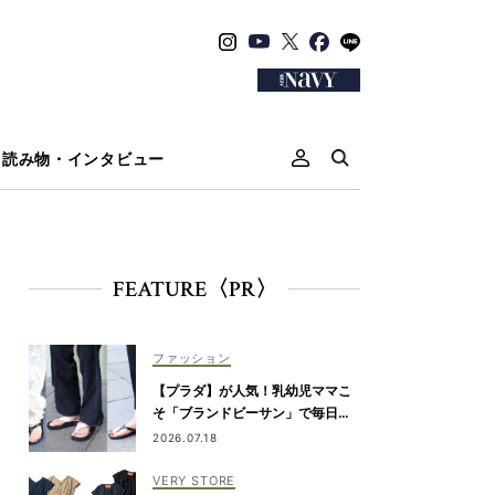
読み物・インタビュー
FEATURE〈PR〉
ファッション
【プラダ】が人気！乳幼児ママこ
そ「ブランドビーサン」で毎日き
れいめカジュアルが叶う
2026.07.18
VERY STORE