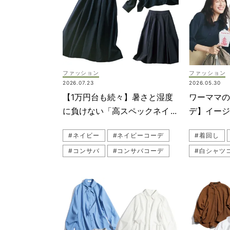
ファッション
ファッション
2026.07.23
2026.05.30
【1万円台も続々】暑さと湿度
ワーママ
に負けない「高スペックネイビ
デ】イージ
ー服」が大豊作！＜ワンピ、ブ
で洒落るコ
#ネイビー
#ネイビーコーデ
#着回し
ラウスetc.＞
#コンサバ
#コンサバコーデ
#白シャツ
#N.O.R.C（ノーク）
#THE R
#SOEJU（ソージュ）
#通勤
#竹内友梨
#通勤コー
#お仕事マ
#デニムコ