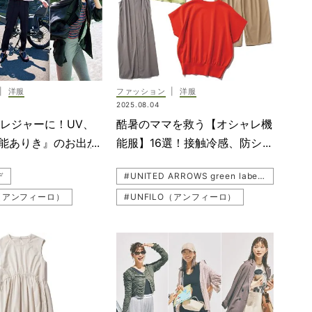
#ロンT
#着回しコーデ
#SOEJU（ソージュ）
|
洋服
ファッション
|
洋服
2025.08.04
レジャーに！UV、
酷暑のママを救う【オシャレ機
能ありき』のお出か
能服】16選！接触冷感、防シワ
服【20選】
etc.
デ
#UNITED ARROWS green label relaxing（ユナイテッド アローズ グリーン レーベル リラクシング）
O（アンフィーロ）
#UNFILO（アンフィーロ）
#トップス
#ROPE' PICNIC（ロペピクニック）
#ROPE' PICNIC（ロペピクニック）
dots（スリードッツ）
#three dots（スリードッツ）
#カラーパンツ
#WRAY
#カラーパンツ
O（ユニクロ）
#UVカット