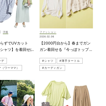
#白シャツコーデ
#シャツワンピ
#UVカット
#ネイビーコーデ
マ（ワーママ）
#THIRD MAGAZINE（サードマガジン）
#笹川友里
#LOUNIE（ルーニィ）
|
洋服
ファッション
#チームVERY
2026.02.06
#ワンピースコーデ
らずでUVカット
【2000円台から】春までガン
能シャツ】を着回せば
ガン着回せる『今っぽトップ
が変わる
ス』4選！
ーデ
#シャツ
#薄手タートル
マ（ワーママ）
#カーディガン
#シャツ
#ROPE' PICNIC（ロペピクニック）
（ソージュ）
#着回し
#キレイめ
#通勤
#Mila Owen（ミラ オーウェン）
デ
#パンツコーデ
#シアートップス（透けトップス）
コーデ
#タートルネック
#ストライプ