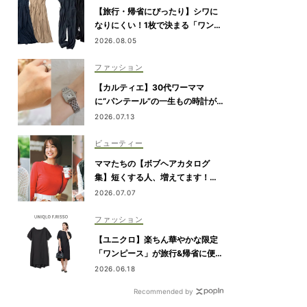
【旅行・帰省にぴったり】シワに
なりにくい！1枚で決まる「ワンピ
&オールインワン」2選
2026.08.05
ファッション
【カルティエ】30代ワーママ
に“パンテール”の一生もの時計が
人気！仕事のご褒美＆節目買いに
2026.07.13
ビューティー
ママたちの【ボブヘアカタログ
集】短くする人、増えてます！愛
用ヘアケアまで全部見せ
2026.07.07
ファッション
【ユニクロ】楽ちん華やかな限定
「ワンピース」が旅行&帰省に便
利！6/19発売
2026.06.18
Recommended by