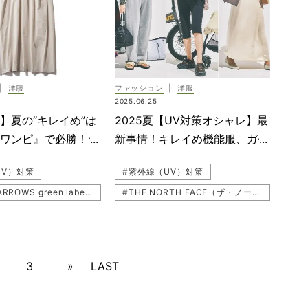
L（ル フィル）
#UNIQLO（ユニクロ）
ガン
#LE PHIL（ル フィル）
RD（セルフォード）
#カーディガン
プラステ）
#CELFORD（セルフォード）
|
洋服
ファッション
|
洋服
出かけコーデ
#紫外線（UV）対策
2025.06.25
Owen（ミラ オーウェン）
#子連れお出かけコーデ
】夏の“キレイめ”は
2025夏【UV対策オシャレ】最
イテム
#PLST（プラステ）
るワンピ』で必勝！ラ
新事情！キレイめ機能服、ガチ
E（スローン）
#機能性アイテム
着心地で体形カバーも
日除けグッズetc.
UV）対策
#紫外線（UV）対策
（ソージュ）
#Mila Owen（ミラ オーウェン）
#UNITED ARROWS green label relaxing（ユナイテッド アローズ グリーン レーベル リラクシング）
#THE NORTH FACE（ザ・ノース・フェイス）
#UNITED ARROWS green label relaxing（ユナイテッド アローズ グリーン レーベル リラクシング）
#SOEJU（ソージュ）
出かけコーデ
#日焼け予防
#ラッシュガード
#SLOANE（スローン）
イテム
#撥水コーデ
（ソージュ）
#CLANE（クラネ）
3
»
LAST
#お仕事ママ（ワーママ）
#タンクトップ
#シャツ