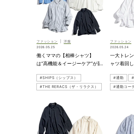
#パンツコ
#LOUNI
#SOEJU
#スカート
ファッション
|
洋服
ファッション
#SHIPS
2026.05.25
2026.05.24
#UNFIL
働くママの【相棒シャツ】
一大トレ
#シャツ
は“高機能＆イージーケア”が新
ャツ着回
定番！時短オシャレの名品8選
らキレイ
#SHIPS（シップス）
#通勤
#THE RERACS（ザ・リラクス）
#通勤コー
#LE PHIL（ル フィル）
#UNFIL
#お仕事ママ（ワーママ）
#LOUNI
#シャツ
#スカート
#SOEJU（ソージュ）
#SHIPS
#着回し
#ブラウス
#シャツコ