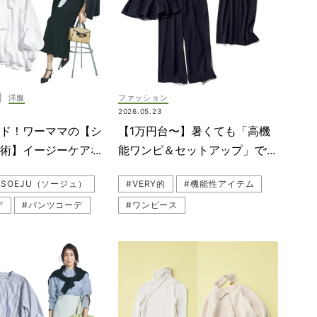
ーデ
#着回しコーデ
#通勤コーデ
E（ルーニィ）
#LOUNIE（ルーニィ）
（ソージュ）
#UNFILO（アンフィーロ）
コーデ
#SHIPS（シップス）
|
洋服
ファッション
（シップス）
#シャツコーデ
2026.05.23
O（アンフィーロ）
#白シャツコーデ
ンド！ワーママの【シ
【1万円台〜】暑くても「高機
#シャツコーデ
し術】イージーケアな
能ワンピ＆セットアップ」で快
見えが続く◎
適！夏の黒紺名品3選
#SOEJU（ソージュ）
#VERY的
#機能性アイテム
デ
#パンツコーデ
#ワンピース
O（アンフィーロ）
#SOEJU（ソージュ）
E（ルーニィ）
#紫外線（UV）対策
コーデ
#セットアップ
#送迎
（シップス）
#ネイビー
ーデ
#シャツ
#クラウドチームVERY