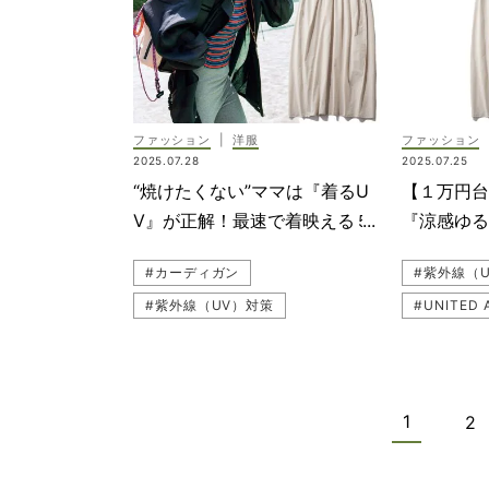
#ユニセックス
#LE PHI
#uncrave（アンクレイヴ）
#カーディ
#夫婦
#冬コーデ
#CELFO
#笹川友里
#PLST（
ファッション
|
洋服
ファッション
#子連れお
2025.07.28
2025.07.25
#Mila 
“焼けたくない”ママは『着るU
【１万円台
#機能性ア
V』が正解！最速で着映える５
『涼感ゆ
#SLOAN
選
クチンな
#カーディガン
#紫外線（
#SOEJU
#紫外線（UV）対策
#UNITED ARROWS green label relaxing（ユナイテッド アローズ グリーン レーベル リラクシング）
#子連れお
#子連れお出かけコーデ
#機能性ア
#機能性アイテム
#SOEJU
1
2
#SOEJU（ソージュ）
#WRAY
#ニット
#ワンピース