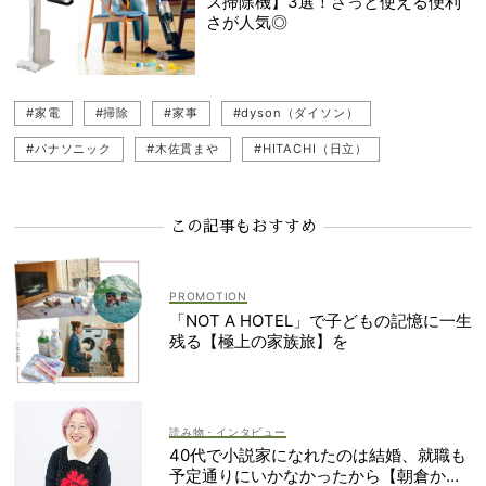
ス掃除機】3選！さっと使える便利
さが人気◎
#家電
#掃除
#家事
#dyson（ダイソン）
#パナソニック
#木佐貫まや
#HITACHI（日立）
この記事もおすすめ
「NOT A HOTEL」で子どもの記憶に一生
残る【極上の家族旅】を
読み物・インタビュー
40代で小説家になれたのは結婚、就職も
予定通りにいかなかったから【朝倉かす