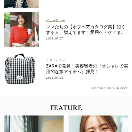
ビューティー
ママたちの【ボブヘアカタログ集】短く
する人、増えてます！愛用ヘアケアまで
全部見せ
2026.07.07
ファッション
ZARAで発見！美容賢者の『オシャレで実
用的な旅アイテム』拝見！
2026.07.05
Recommended by
FEATURE