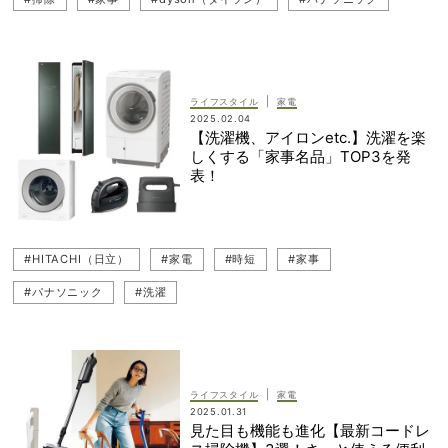
|
ライフスタイル
家電
2025.02.04
【洗濯機、アイロンetc.】洗濯を楽
しくする「家事名品」TOP3を発
表！
#HITACHI（日立）
#家電
#時短
#家事
#パナソニック
#洗濯
|
ライフスタイル
家電
2025.01.31
見た目も機能も進化【最新コードレ