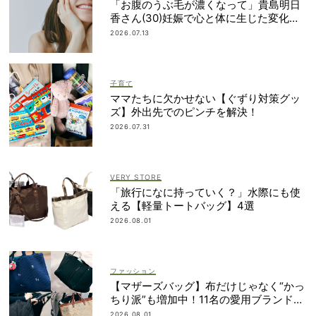
「お腹のうぶ毛が濃くなって」貴島明日
香さん(30)妊娠で心と体に生じた変化も
「愛しいです」
2026.07.13
子育て
ママたちに欠かせない【ぐずり対策グッ
ズ】外出先でのピンチを解決！
2026.07.31
VERY STORE
「旅行になに持っていく？」水際にも使
える【軽量トートバッグ】4選
2026.08.01
ファッション
【マザーズバッグ】布だけじゃなく“かっ
ちり派”も増加中！11名の愛用ブランド
は？
2026.08.01