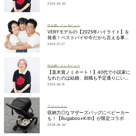
みさん】
2026.05.30
読み物・インタビュー
VERYモデルの【2025年ハイライト】を
発表！ベストバイや今だから言える事件
簿も大公開
2026.07.27
読み物・インタビュー
【直木賞ノミネート！】40代で小説家に
なれたのは結婚、就職も予定通りにいか
なかったから｜朝倉かすみさん
2026.06.15
ファッション
収納力◎なマザーズバッグにベビーカー
も！【Bugaboo×Kith】が限定コラボ
2026.06.30