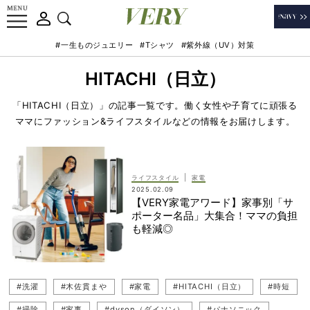
#一生ものジュエリー
#Tシャツ
#紫外線（UV）対策
HITACHI（日立）
「HITACHI（日立）」の記事一覧です。働く女性や子育てに頑張る
ママにファッション&ライフスタイルなどの情報をお届けします。
|
ライフスタイル
家電
2025.02.09
【VERY家電アワード】家事別「サ
ポーター名品」大集合！ママの負担
も軽減◎
#洗濯
#木佐貫まや
#家電
#HITACHI（日立）
#時短
#掃除
#家事
#dyson（ダイソン）
#パナソニック