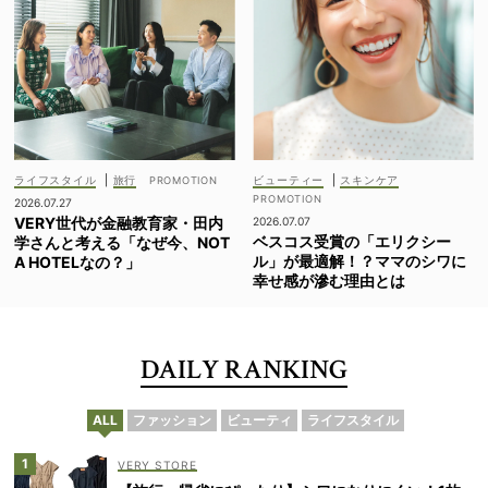
ライフスタイル
|
旅行
ビューティー
|
スキンケア
2026.07.27
VERY世代が金融教育家・田内
2026.07.07
ベスコス受賞の「エリクシー
学さんと考える「なぜ今、NOT
ル」が最適解！？ママのシワに
A HOTELなの？」
幸せ感が滲む理由とは
DAILY RANKING
ALL
ファッション
ビューティ
ライフスタイル
VERY STORE