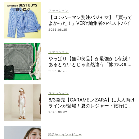
ファッション
【ロンハーマン別注パジャマ】「買って
よかった！」VERY編集者のベストバイ
2026.06.25
ファッション
やっぱり【無印良品】が最強かも伝説！
あるとないとじゃ全然違う「旅のQOL爆
上げアイテム」
2026.07.23
ファッション
6/3発売【CARAMEL×ZARA】に大人向け
ラインが登場！夏のレジャー・旅行にも
おすすめ
2026.06.02
読み物・インタビュー