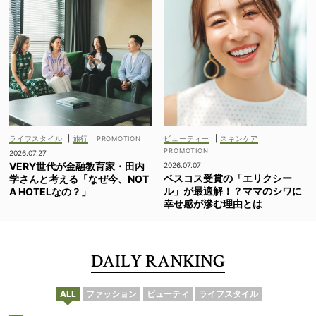
ライフスタイル
|
旅行
ビューティー
|
スキンケア
2026.07.27
VERY世代が金融教育家・田内
2026.07.07
ベスコス受賞の「エリクシー
学さんと考える「なぜ今、NOT
ル」が最適解！？ママのシワに
A HOTELなの？」
幸せ感が滲む理由とは
DAILY RANKING
ALL
ファッション
ビューティ
ライフスタイル