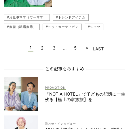
#お仕事ママ（ワーママ）
#トレンドアイテム
#復職（職場復帰）
#ニットカーディガン
#シャツ
#カーディガン
#ノースリーブ
#着回し
#キレイめ
#ZARA（ザラ）
#通勤
#トップス
1
2
3
…
5
»
LAST
この記事もおすすめ
「NOT A HOTEL」で子どもの記憶に一生
残る【極上の家族旅】を
読み物・インタビュー