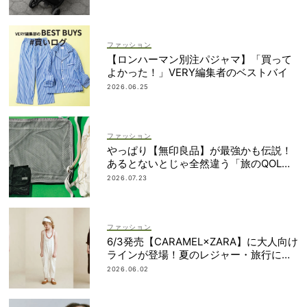
ファッション
【ロンハーマン別注パジャマ】「買って
よかった！」VERY編集者のベストバイ
2026.06.25
ファッション
やっぱり【無印良品】が最強かも伝説！
あるとないとじゃ全然違う「旅のQOL爆
上げアイテム」
2026.07.23
ファッション
6/3発売【CARAMEL×ZARA】に大人向け
ラインが登場！夏のレジャー・旅行にも
おすすめ
2026.06.02