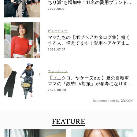
ちり派”も増加中！11名の愛用ブランド
は？
2026.08.01
ビューティー
ママたちの【ボブヘアカタログ集】短く
する人、増えてます！愛用ヘアケアまで
全部見せ
2026.07.07
ファッション
【ユニクロ、ヤケーヌetc.】夏の自転車
ママの『鉄壁UV対策』が参考になりすぎ
る！
2026.08.08
Recommended by
FEATURE