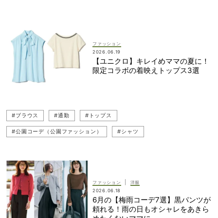
#復職（職場復帰）
#ジャケットコーデ
#着回し
#ボウタイブラウス
#ブラウス
#キレイめ
#ブラウスコーデ
#ZARA（ザラ）
#お仕事ママ（ワーママ）
ファッション
2026.06.19
【ユニクロ】キレイめママの夏に！
限定コラボの着映えトップス3選
#ブラウス
#通勤
#トップス
#公園コーデ（公園ファッション）
#シャツ
#UNIQLO（ユニクロ）
#Tシャツ
|
ファッション
洋服
2026.06.18
6月の【梅雨コーデ7選】黒パンツが
頼れる！雨の日もオシャレをあきら