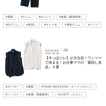
#Whim Gazette（ウィム ガゼット）
#ノースリーブ
#着回し
#通勤
#通勤
#デニム
#白パンツ
#復職（職場復帰）
#白デニム
#着回し
#キレイめ
#薄色デニム
#パンツ
#お仕事ママ（ワーママ）
#ワイドパンツ
#トレンドアイテム
#ATON（エイトン）
#ebure（エブール）
#UNITED ARROWS（ユナイテッドアローズ）
|
ファッション
洋服
2026.06.09
#Whim Gazette（ウィム ガゼット）
【今っぽジレ】が大注目！ワンツー
で決まる！お仕事ママの「着回し名
品」４選
#ボーダー
#通勤
#THIRD MAGAZINE（サードマガジン）
#ノースリ
#復職（職場復帰）
#LOEFF（ロエフ）
#カットソー
#お仕事ママ（ワーママ）
#着回し