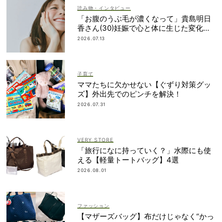
読み物・インタビュー
「お腹のうぶ毛が濃くなって」貴島明日
香さん(30)妊娠で心と体に生じた変化も
「愛しいです」
2026.07.13
子育て
ママたちに欠かせない【ぐずり対策グッ
ズ】外出先でのピンチを解決！
2026.07.31
VERY STORE
「旅行になに持っていく？」水際にも使
える【軽量トートバッグ】4選
2026.08.01
ファッション
【マザーズバッグ】布だけじゃなく“かっ