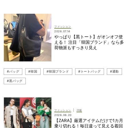
#岡本あずさ
#通勤
#通勤コーデ
#お仕事服
#シャツコーデ
#ブラウスコーデ
#甘ブラウス
ファッション
2026.07.14
やっぱり【黒トート】がオンオフ使
える！ 注目「韓国ブランド」なら多
荷物派もすっきり見え
#バッグ
#韓国
#韓国ブランド
#トートバッグ
#通勤
#黒バッグ
|
ファッション
洋服
2026.06.20
【ZARA】厳選アイテムだけで1カ月
乗り切れる！毎日違って見える着回