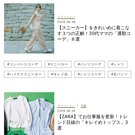
#トレンドアイテム
#ブラウス
#お仕事
#キレイめ
#ジャケット
#ノースリーブ
#ジレ（ベスト）
ファッション
2026.06.08
【スニーカー】をきれいめに着こな
す３つの正解！30代ママの「通勤コ
ーデ」８選
#コンバースコーデ
#スニーカー
#パンツコーデ
#シャツ
#ハイテクスニーカー
#キレイめ
#シャツコーデ
#太パンツ
#パンツ
#VANS（バンズ）
#キレイめカジュアル
#セットアップ
#CONVERSE（コンバース）
#白スニーカー
#スニーカーコーデ
#白スニーカーコーデ
#ダッドスニーカー
|
ファッション
洋服
2026.06.06
#ハイテクスニーカーコーデ
#通勤
#セットアップコーデ
【ZARA】でお仕事服を更新！トレ
ンド目線の「キレイめトップス」3
#通勤コーデ
#トレンドスニーカー
選
#New Balance（ニューバランス）