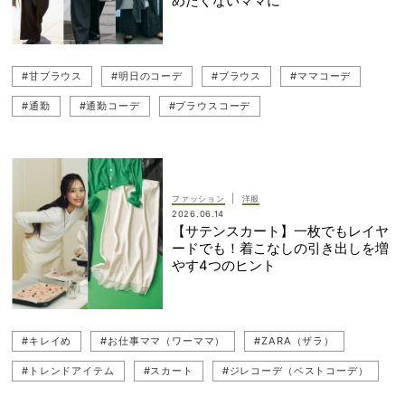
めたくないママに
#甘ブラウス
#明日のコーデ
#ブラウス
#ママコーデ
#通勤
#通勤コーデ
#ブラウスコーデ
|
ファッション
洋服
2026.06.14
【サテンスカート】一枚でもレイヤ
ードでも！着こなしの引き出しを増
やす4つのヒント
#キレイめ
#お仕事ママ（ワーママ）
#ZARA（ザラ）
#トレンドアイテム
#スカート
#ジレコーデ（ベストコーデ）
#白コーデ
#ザラコーデ
#通勤
#白スカート