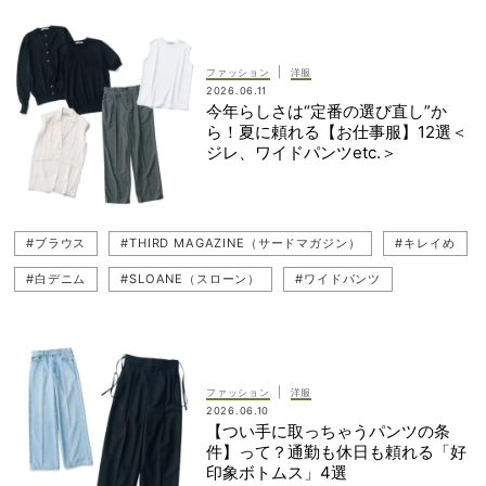
#通勤コーデ
#近藤千尋
#送迎
#デニムコーデ
#復職（職場復帰）
#ジャケットコーデ
#お仕事服
|
ファッション
洋服
2026.06.11
#春コーデ
#スカートコーデ
#着回し
今年らしさは“定番の選び直し”か
ら！夏に頼れる【お仕事服】12選＜
ジレ、ワイドパンツetc.＞
#ブラウス
#THIRD MAGAZINE（サードマガジン）
#キレイめ
#白デニム
#SLOANE（スローン）
#ワイドパンツ
#LOEFF（ロエフ）
#ジャケット
#薄色デニム
#ATON（エイトン）
#SEA（シー）
#ノースリ
#ebure（エブール）
#お仕事ママ（ワーママ）
#デニム
|
ファッション
洋服
2026.06.10
#ジレ（ベスト）
#トレンドアイテム
#復職（職場復帰）
【つい手に取っちゃうパンツの条
件】って？通勤も休日も頼れる「好
#UNITED ARROWS（ユナイテッドアローズ）
#Tシャツ
印象ボトムス」4選