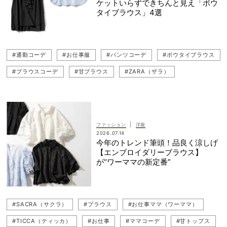
ケットいらずできちんと見え「ボウ
タイブラウス」4選
#通勤コーデ
#お仕事服
#パンツコーデ
#ボウタイブラウス
#ブラウスコーデ
#甘ブラウス
#ZARA（ザラ）
#LE PHIL（ル フィル）
#ADORE（アドーア）
#お仕事ママ（ワーママ）
#ママコーデ
#夏コーデ
#貴島明日香
#通勤
|
ファッション
洋服
2026.07.14
今年のトレンド筆頭！品良く涼しげ
【エンブロイダリーブラウス】
が“ワーママの新定番”
#SACRA（サクラ）
#ブラウス
#お仕事ママ（ワーママ）
#TICCA（ティッカ）
#お仕事
#ママコーデ
#甘トップス