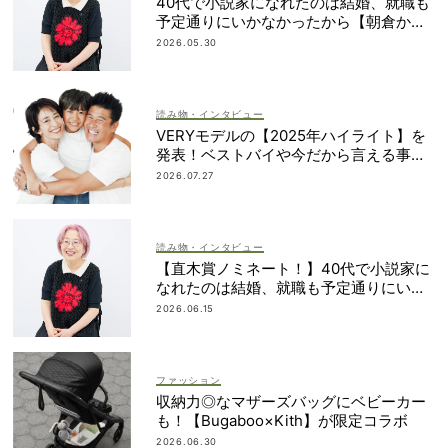
40代で小説家になれたのは結婚、就職も
予定通りにいかなかったから【朝倉かす
みさん】
2026.05.30
読み物・インタビュー
VERYモデルの【2025年ハイライト】を
発表！ベストバイや今だから言える事件
簿も大公開
2026.07.27
読み物・インタビュー
【直木賞ノミネート！】40代で小説家に
なれたのは結婚、就職も予定通りにいか
なかったから｜朝倉かすみさん
2026.06.15
ファッション
収納力◎なマザーズバッグにベビーカー
も！【Bugaboo×Kith】が限定コラボ
2026.06.30