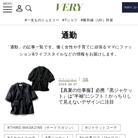
#一生ものジュエリー
#Tシャツ
#紫外線（UV）対策
通勤
「通勤」の記事一覧です。働く女性や子育てに頑張るママにファッ
ション&ライフスタイルなどの情報をお届けします。
|
ファッション
洋服
2026.08.07
【真夏の仕事服】必携『黒ジャケッ
ト』は“半袖”にシフト！かっちりし
て見えないデザインに注目
#THIRD MAGAZINE（サードマガジン）
#ジャケットコーデ
#スカートコーデ
#黒ジャケット
#お仕事ママ（ワーママ）