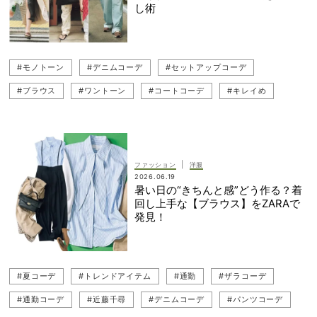
し術
#モノトーン
#デニムコーデ
#セットアップコーデ
#ブラウス
#ワントーン
#コートコーデ
#キレイめ
#トレンチコート
#お仕事ママ（ワーママ）
#ZARA（ザラ）
#パンツコーデ
#トレンドアイテム
#パンツ
#エコレザー
#トレンチ
#着回しコーデ
#セットアップ
#スカートコーデ
|
ファッション
洋服
2026.06.19
#復職（職場復帰）
#ザラコーデ
#夏コーデ
暑い日の“きちんと感”どう作る？着
回し上手な【ブラウス】をZARAで
#Tシャツコーデ
#春コーデ
#カラーアイテム
#通勤
発見！
#Tシャツ
#ワントーンコーデ
#カーディガンコーデ
#カーディガン
#グレーパンツ
#通勤コーデ
#夏コーデ
#トレンドアイテム
#通勤
#ザラコーデ
#ブラウスコーデ
#着回し
#近藤千尋
#モノトーンコーデ
#通勤コーデ
#近藤千尋
#デニムコーデ
#パンツコーデ