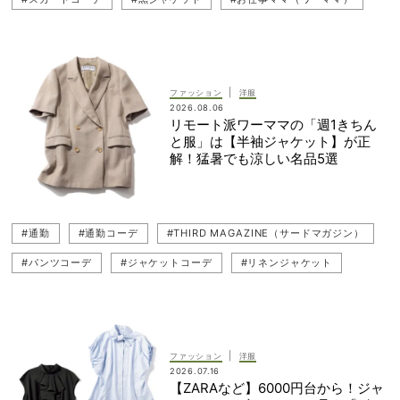
#キレイめ
#笹川友里
#ジャケット
#通勤
#通勤コーデ
#ADAM ET ROPE'（アダム エ ロペ）
|
ファッション
洋服
2026.08.06
リモート派ワーママの「週1きちん
と服」は【半袖ジャケット】が正
解！猛暑でも涼しい名品5選
#通勤
#通勤コーデ
#THIRD MAGAZINE（サードマガジン）
#パンツコーデ
#ジャケットコーデ
#リネンジャケット
#お仕事ママ（ワーママ）
#笹川友里
#キレイめ
#ジャケット
|
ファッション
洋服
2026.07.16
【ZARAなど】6000円台から！ジャ